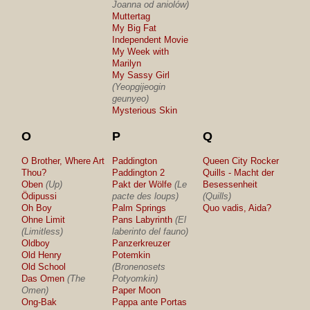
Joanna od aniolów)
Muttertag
My Big Fat
Independent Movie
My Week with
Marilyn
My Sassy Girl
(Yeopgijeogin
geunyeo)
Mysterious Skin
O
P
Q
O Brother, Where Art
Paddington
Queen City Rocker
Thou?
Paddington 2
Quills - Macht der
Oben
(Up)
Pakt der Wölfe
(Le
Besessenheit
Ödipussi
pacte des loups)
(Quills)
Oh Boy
Palm Springs
Quo vadis, Aida?
Ohne Limit
Pans Labyrinth
(El
(Limitless)
laberinto del fauno)
Oldboy
Panzerkreuzer
Old Henry
Potemkin
Old School
(Bronenosets
Das Omen
(The
Potyomkin)
Omen)
Paper Moon
Ong-Bak
Pappa ante Portas