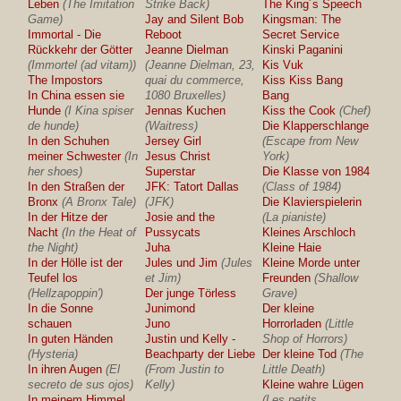
Leben
(The Imitation
Strike Back)
The King´s Speech
Game)
Jay and Silent Bob
Kingsman: The
Immortal - Die
Reboot
Secret Service
Rückkehr der Götter
Jeanne Dielman
Kinski Paganini
(Immortel (ad vitam))
(Jeanne Dielman, 23,
Kis Vuk
The Impostors
quai du commerce,
Kiss Kiss Bang
In China essen sie
1080 Bruxelles)
Bang
Hunde
(I Kina spiser
Jennas Kuchen
Kiss the Cook
(Chef)
de hunde)
(Waitress)
Die Klapperschlange
In den Schuhen
Jersey Girl
(Escape from New
meiner Schwester
(In
Jesus Christ
York)
her shoes)
Superstar
Die Klasse von 1984
In den Straßen der
JFK: Tatort Dallas
(Class of 1984)
Bronx
(A Bronx Tale)
(JFK)
Die Klavierspielerin
In der Hitze der
Josie and the
(La pianiste)
Nacht
(In the Heat of
Pussycats
Kleines Arschloch
the Night)
Juha
Kleine Haie
In der Hölle ist der
Jules und Jim
(Jules
Kleine Morde unter
Teufel los
et Jim)
Freunden
(Shallow
(Hellzapoppin')
Der junge Törless
Grave)
In die Sonne
Junimond
Der kleine
schauen
Juno
Horrorladen
(Little
In guten Händen
Justin und Kelly -
Shop of Horrors)
(Hysteria)
Beachparty der Liebe
Der kleine Tod
(The
In ihren Augen
(El
(From Justin to
Little Death)
secreto de sus ojos)
Kelly)
Kleine wahre Lügen
In meinem Himmel
(Les petits