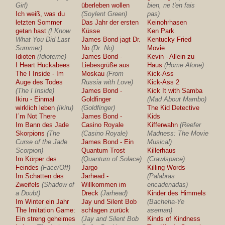
Girl)
überleben wollen
bien, ne t'en fais
Ich weiß, was du
(Soylent Green)
pas)
letzten Sommer
Das Jahr der ersten
Keinohrhasen
getan hast
(I Know
Küsse
Ken Park
What You Did Last
James Bond jagt Dr.
Kentucky Fried
Summer)
No
(Dr. No)
Movie
Idioten
(Idioterne)
James Bond -
Kevin - Allein zu
I Heart Huckabees
Liebesgrüße aus
Haus
(Home Alone)
The I Inside - Im
Moskau
(From
Kick-Ass
Auge des Todes
Russia with Love)
Kick-Ass 2
(The I Inside)
James Bond -
Kick It with Samba
Ikiru - Einmal
Goldfinger
(Mad About Mambo)
wirklich leben
(Ikiru)
(Goldfinger)
The Kid Detective
I´m Not There
James Bond -
Kids
Im Bann des Jade
Casino Royale
Kifferwahn
(Reefer
Skorpions
(The
(Casino Royale)
Madness: The Movie
Curse of the Jade
James Bond - Ein
Musical)
Scorpion)
Quantum Trost
Killerhaus
Im Körper des
(Quantum of Solace)
(Crawlspace)
Feindes
(Face/Off)
Jargo
Killing Words
Im Schatten des
Jarhead -
(Palabras
Zweifels
(Shadow of
Willkommen im
encadenadas)
a Doubt)
Dreck
(Jarhead)
Kinder des Himmels
Im Winter ein Jahr
Jay und Silent Bob
(Bacheha-Ye
The Imitation Game:
schlagen zurück
aseman)
Ein streng geheimes
(Jay and Silent Bob
Kinds of Kindness