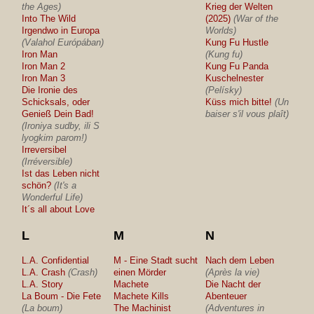
the Ages)
Krieg der Welten
Into The Wild
(2025)
(War of the
Irgendwo in Europa
Worlds)
(Valahol Európában)
Kung Fu Hustle
Iron Man
(Kung fu)
Iron Man 2
Kung Fu Panda
Iron Man 3
Kuschelnester
Die Ironie des
(Pelísky)
Schicksals, oder
Küss mich bitte!
(Un
Genieß Dein Bad!
baiser s'il vous plaît)
(Ironiya sudby, ili S
lyogkim parom!)
Irreversibel
(Irréversible)
Ist das Leben nicht
schön?
(It's a
Wonderful Life)
It´s all about Love
L
M
N
L.A. Confidential
M - Eine Stadt sucht
Nach dem Leben
L.A. Crash
(Crash)
einen Mörder
(Après la vie)
L.A. Story
Machete
Die Nacht der
La Boum - Die Fete
Machete Kills
Abenteuer
(La boum)
The Machinist
(Adventures in