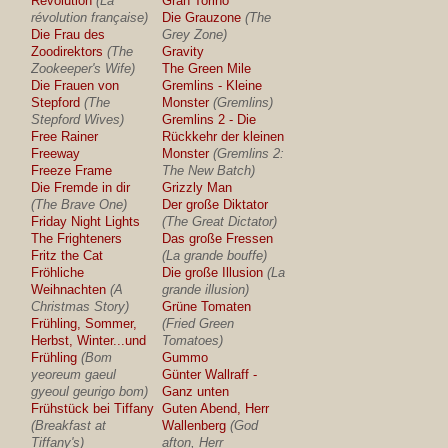
Revolution
(La
Gran Torino
révolution française)
Die Grauzone
(The
Die Frau des
Grey Zone)
Zoodirektors
(The
Gravity
Zookeeper's Wife)
The Green Mile
Die Frauen von
Gremlins - Kleine
Stepford
(The
Monster
(Gremlins)
Stepford Wives)
Gremlins 2 - Die
Free Rainer
Rückkehr der kleinen
Freeway
Monster
(Gremlins 2:
Freeze Frame
The New Batch)
Die Fremde in dir
Grizzly Man
(The Brave One)
Der große Diktator
Friday Night Lights
(The Great Dictator)
The Frighteners
Das große Fressen
Fritz the Cat
(La grande bouffe)
Fröhliche
Die große Illusion
(La
Weihnachten
(A
grande illusion)
Christmas Story)
Grüne Tomaten
Frühling, Sommer,
(Fried Green
Herbst, Winter...und
Tomatoes)
Frühling
(Bom
Gummo
yeoreum gaeul
Günter Wallraff -
gyeoul geurigo bom)
Ganz unten
Frühstück bei Tiffany
Guten Abend, Herr
(Breakfast at
Wallenberg
(God
Tiffany's)
afton, Herr