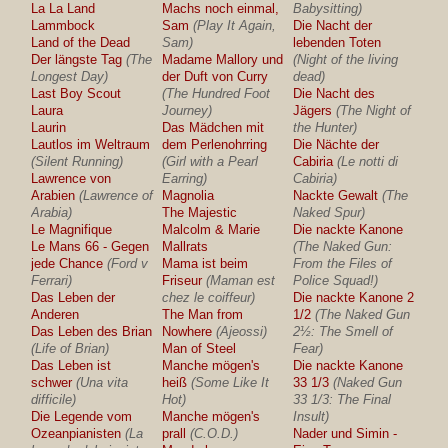
La La Land
Machs noch einmal,
Babysitting)
Lammbock
Sam
(Play It Again,
Die Nacht der
Land of the Dead
Sam)
lebenden Toten
Der längste Tag
(The
Madame Mallory und
(Night of the living
Longest Day)
der Duft von Curry
dead)
Last Boy Scout
(The Hundred Foot
Die Nacht des
Laura
Journey)
Jägers
(The Night of
Laurin
Das Mädchen mit
the Hunter)
Lautlos im Weltraum
dem Perlenohrring
Die Nächte der
(Silent Running)
(Girl with a Pearl
Cabiria
(Le notti di
Lawrence von
Earring)
Cabiria)
Arabien
(Lawrence of
Magnolia
Nackte Gewalt
(The
Arabia)
The Majestic
Naked Spur)
Le Magnifique
Malcolm & Marie
Die nackte Kanone
Le Mans 66 - Gegen
Mallrats
(The Naked Gun:
jede Chance
(Ford v
Mama ist beim
From the Files of
Ferrari)
Friseur
(Maman est
Police Squad!)
Das Leben der
chez le coiffeur)
Die nackte Kanone 2
Anderen
The Man from
1/2
(The Naked Gun
Das Leben des Brian
Nowhere
(Ajeossi)
2½: The Smell of
(Life of Brian)
Man of Steel
Fear)
Das Leben ist
Manche mögen's
Die nackte Kanone
schwer
(Una vita
heiß
(Some Like It
33 1/3
(Naked Gun
difficile)
Hot)
33 1/3: The Final
Die Legende vom
Manche mögen's
Insult)
Ozeanpianisten
(La
prall
(C.O.D.)
Nader und Simin -