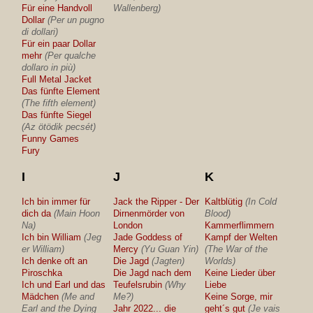
Für eine Handvoll
Wallenberg)
Dollar
(Per un pugno
di dollari)
Für ein paar Dollar
mehr
(Per qualche
dollaro in più)
Full Metal Jacket
Das fünfte Element
(The fifth element)
Das fünfte Siegel
(Az ötödik pecsét)
Funny Games
Fury
I
J
K
Ich bin immer für
Jack the Ripper - Der
Kaltblütig
(In Cold
dich da
(Main Hoon
Dirnenmörder von
Blood)
Na)
London
Kammerflimmern
Ich bin William
(Jeg
Jade Goddess of
Kampf der Welten
er William)
Mercy
(Yu Guan Yin)
(The War of the
Ich denke oft an
Die Jagd
(Jagten)
Worlds)
Piroschka
Die Jagd nach dem
Keine Lieder über
Ich und Earl und das
Teufelsrubin
(Why
Liebe
Mädchen
(Me and
Me?)
Keine Sorge, mir
Earl and the Dying
Jahr 2022... die
geht´s gut
(Je vais