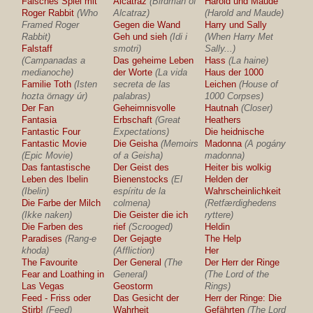
Falsches Spiel mit
Alcatraz
(Birdman of
Harold und Maude
Roger Rabbit
(Who
Alcatraz)
(Harold and Maude)
Framed Roger
Gegen die Wand
Harry und Sally
Rabbit)
Geh und sieh
(Idi i
(When Harry Met
Falstaff
smotri)
Sally...)
(Campanadas a
Das geheime Leben
Hass
(La haine)
medianoche)
der Worte
(La vida
Haus der 1000
Familie Toth
(Isten
secreta de las
Leichen
(House of
hozta örnagy úr)
palabras)
1000 Corpses)
Der Fan
Geheimnisvolle
Hautnah
(Closer)
Fantasia
Erbschaft
(Great
Heathers
Fantastic Four
Expectations)
Die heidnische
Fantastic Movie
Die Geisha
(Memoirs
Madonna
(A pogány
(Epic Movie)
of a Geisha)
madonna)
Das fantastische
Der Geist des
Heiter bis wolkig
Leben des Ibelin
Bienenstocks
(El
Helden der
(Ibelin)
espíritu de la
Wahrscheinlichkeit
Die Farbe der Milch
colmena)
(Retfærdighedens
(Ikke naken)
Die Geister die ich
ryttere)
Die Farben des
rief
(Scrooged)
Heldin
Paradises
(Rang-e
Der Gejagte
The Help
khoda)
(Affliction)
Her
The Favourite
Der General
(The
Der Herr der Ringe
Fear and Loathing in
General)
(The Lord of the
Las Vegas
Geostorm
Rings)
Feed - Friss oder
Das Gesicht der
Herr der Ringe: Die
Stirb!
(Feed)
Wahrheit
Gefährten
(The Lord