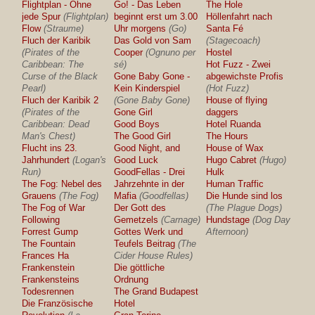
Flightplan - Ohne
Go! - Das Leben
The Hole
jede Spur
(Flightplan)
beginnt erst um 3.00
Höllenfahrt nach
Flow
(Straume)
Uhr morgens
(Go)
Santa Fé
Fluch der Karibik
Das Gold von Sam
(Stagecoach)
(Pirates of the
Cooper
(Ognuno per
Hostel
Caribbean: The
sé)
Hot Fuzz - Zwei
Curse of the Black
Gone Baby Gone -
abgewichste Profis
Pearl)
Kein Kinderspiel
(Hot Fuzz)
Fluch der Karibik 2
(Gone Baby Gone)
House of flying
(Pirates of the
Gone Girl
daggers
Caribbean: Dead
Good Boys
Hotel Ruanda
Man's Chest)
The Good Girl
The Hours
Flucht ins 23.
Good Night, and
House of Wax
Jahrhundert
(Logan's
Good Luck
Hugo Cabret
(Hugo)
Run)
GoodFellas - Drei
Hulk
The Fog: Nebel des
Jahrzehnte in der
Human Traffic
Grauens
(The Fog)
Mafia
(Goodfellas)
Die Hunde sind los
The Fog of War
Der Gott des
(The Plague Dogs)
Following
Gemetzels
(Carnage)
Hundstage
(Dog Day
Forrest Gump
Gottes Werk und
Afternoon)
The Fountain
Teufels Beitrag
(The
Frances Ha
Cider House Rules)
Frankenstein
Die göttliche
Frankensteins
Ordnung
Todesrennen
The Grand Budapest
Die Französische
Hotel