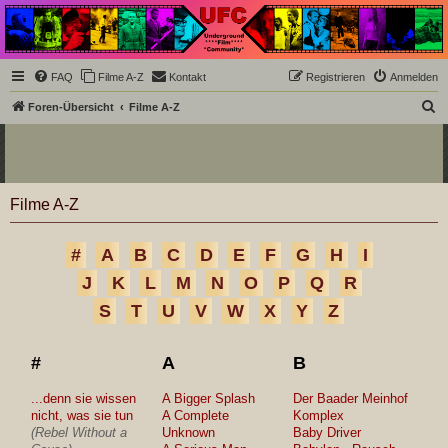
Underground Film
Community
Die Underground Film Community ist ein deutschsprachiges Filmforum und ein Paradies
FAQ
Filme A-Z
Kontakt
Registrieren
Anmelden
für Cineasten und Filmsüchtige jenseits des Mainstreams.
S
Foren-Übersicht
Filme A-Z
u
c
h
Filme A-Z
e
#
A
B
C
D
E
F
G
H
I
J
K
L
M
N
O
P
Q
R
S
T
U
V
W
X
Y
Z
#
A
B
...denn sie wissen
A Bigger Splash
Der Baader Meinhof
nicht, was sie tun
A Complete
Komplex
(Rebel Without a
Unknown
Baby Driver