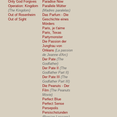
Only God Forgives
Paradise Now
Operation: Kingdom
Parallele Mütter
(The Kingdom)
(Madres paralelas)
Out of Rosenheim
Das Parfum - Die
Out of Sight
Geschichte eines
Mörders
Paris, je t'aime
Paris, Texas
Partymonster
Die Passion der
Jungfrau von
Orléans
(La passion
de Jeanne d'Arc)
Der Pate
(The
Godfather)
Der Pate II
(The
Godfather Part II)
Der Pate III
(The
Godfather Part III)
Die Peanuts - Der
Film
(The Peanuts
Movie)
Perfect Blue
Perfect Sense
Persepolis
Persischstunden
(Persian Lessons)