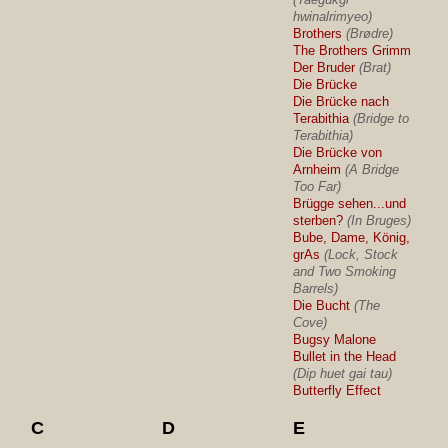
hwinalrimyeo)
Brothers
(Brødre)
The Brothers Grimm
Der Bruder
(Brat)
Die Brücke
Die Brücke nach
Terabithia
(Bridge to
Terabithia)
Die Brücke von
Arnheim
(A Bridge
Too Far)
Brügge sehen...und
sterben?
(In Bruges)
Bube, Dame, König,
grAs
(Lock, Stock
and Two Smoking
Barrels)
Die Bucht
(The
Cove)
Bugsy Malone
Bullet in the Head
(Dip huet gai tau)
Butterfly Effect
C
D
E