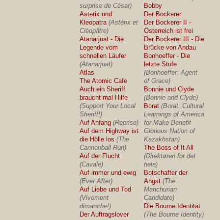
surprise de César)
Bobby
Asterix und
Der Bockerer
Kleopatra
(Astérix et
Der Bockerer II -
Cléopâtre)
Österreich ist frei
Atanarjuat - Die
Der Bockerer III - Die
Legende vom
Brücke von Andau
schnellen Läufer
Bonhoeffer - Die
(Atanarjuat)
letzte Stufe
Atlas
(Bonhoeffer: Agent
The Atomic Cafe
of Grace)
Auch ein Sheriff
Bonnie und Clyde
braucht mal Hilfe
(Bonnie and Clyde)
(Support Your Local
Borat
(Borat: Cultural
Sheriff!)
Learnings of America
Auf Anfang
(Reprise)
for Make Benefit
Auf dem Highway ist
Glorious Nation of
die Hölle los
(The
Kazakhstan)
Cannonball Run)
The Boss of It All
Auf der Flucht
(Direktøren for det
(Cavale)
hele)
Auf immer und ewig
Botschafter der
(Ever After)
Angst
(The
Auf Liebe und Tod
Manchurian
(Vivement
Candidate)
dimanche!)
Die Bourne Identität
Der Auftragslover
(The Bourne Identity)