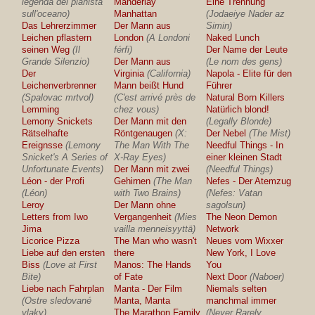
legenda del pianista
Manderlay
Eine Trennung
sull'oceano)
Manhattan
(Jodaeiye Nader az
Das Lehrerzimmer
Der Mann aus
Simin)
Leichen pflastern
London
(A Londoni
Naked Lunch
seinen Weg
(Il
férfi)
Der Name der Leute
Grande Silenzio)
Der Mann aus
(Le nom des gens)
Der
Virginia
(California)
Napola - Elite für den
Leichenverbrenner
Mann beißt Hund
Führer
(Spalovac mrtvol)
(C'est arrivé près de
Natural Born Killers
Lemming
chez vous)
Natürlich blond!
Lemony Snickets
Der Mann mit den
(Legally Blonde)
Rätselhafte
Röntgenaugen
(X:
Der Nebel
(The Mist)
Ereignsse
(Lemony
The Man With The
Needful Things - In
Snicket's A Series of
X-Ray Eyes)
einer kleinen Stadt
Unfortunate Events)
Der Mann mit zwei
(Needful Things)
Léon - der Profi
Gehirnen
(The Man
Nefes - Der Atemzug
(Léon)
with Two Brains)
(Nefes: Vatan
Leroy
Der Mann ohne
sagolsun)
Letters from Iwo
Vergangenheit
(Mies
The Neon Demon
Jima
vailla menneisyyttä)
Network
Licorice Pizza
The Man who wasn't
Neues vom Wixxer
Liebe auf den ersten
there
New York, I Love
Biss
(Love at First
Manos: The Hands
You
Bite)
of Fate
Next Door
(Naboer)
Liebe nach Fahrplan
Manta - Der Film
Niemals selten
(Ostre sledované
Manta, Manta
manchmal immer
vlaky)
The Marathon Family
(Never Rarely