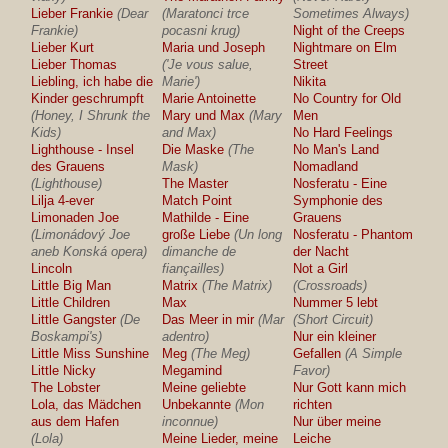
Lieber Frankie
(Dear
(Maratonci trce
Sometimes Always)
Frankie)
pocasni krug)
Night of the Creeps
Lieber Kurt
Maria und Joseph
Nightmare on Elm
Lieber Thomas
('Je vous salue,
Street
Liebling, ich habe die
Marie')
Nikita
Kinder geschrumpft
Marie Antoinette
No Country for Old
(Honey, I Shrunk the
Mary und Max
(Mary
Men
Kids)
and Max)
No Hard Feelings
Lighthouse - Insel
Die Maske
(The
No Man's Land
des Grauens
Mask)
Nomadland
(Lighthouse)
The Master
Nosferatu - Eine
Lilja 4-ever
Match Point
Symphonie des
Limonaden Joe
Mathilde - Eine
Grauens
(Limonádový Joe
große Liebe
(Un long
Nosferatu - Phantom
aneb Konská opera)
dimanche de
der Nacht
Lincoln
fiançailles)
Not a Girl
Little Big Man
Matrix
(The Matrix)
(Crossroads)
Little Children
Max
Nummer 5 lebt
Little Gangster
(De
Das Meer in mir
(Mar
(Short Circuit)
Boskampi's)
adentro)
Nur ein kleiner
Little Miss Sunshine
Meg
(The Meg)
Gefallen
(A Simple
Little Nicky
Megamind
Favor)
The Lobster
Meine geliebte
Nur Gott kann mich
Lola, das Mädchen
Unbekannte
(Mon
richten
aus dem Hafen
inconnue)
Nur über meine
(Lola)
Meine Lieder, meine
Leiche