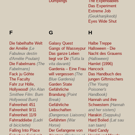
Dumplings
The Expendables
Das Experiment
Extreme Job
(Geukhanjikeob)
Eyes Wide Shut
F
G
H
Die fabelhafte Welt
Galaxy Quest
Halbe Treppe
der Amélie
(Le
Gangs of Wasseypur
Halloween - Die
Fabuleux destin
Das ganze Leben
Nacht des Grauens
d'Amélie Poulain)
liegt vor Dir
(Tutta la
(Halloween)
Die Fabelmans
(The
vita davanti)
Hamlet (1996)
Fabelmans)
Gardenia – Eine Frau
Hancock
Fack ju Göhte
will vergessen
(The
Das Handbuch des
The Faculty
Blue Gardenia)
jungen Giftmischers
Fahr zur Hölle,
Garden State
(The Young
Hollywood!
(An Alan
Gefährliche
Poisoner's
Smithee Film: Burn
Brandung
(Point
Handbook)
Hollywood Burn)
Break)
Hannah und ihre
Fahrenheit 451
Gefährliche
Schwestern
(Hannah
Fahrenheit 9/11
Liebschaften
and her sisters)
Fahrenheit 11/9
(Dangerous Liaisons)
Harakiri
(Seppuku)
Fahrraddiebe
(Ladri
Gefährten
(War
Hard Boiled
(Lat sau
di biciclette)
Horse)
san taam)
Falling Into Place
Der Gefangene von
Hard Candy