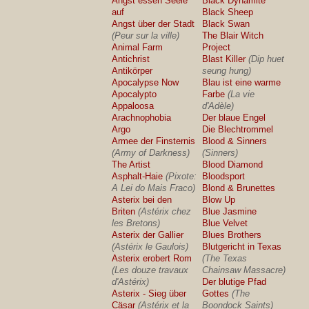
Angst essen Seele
Black Dynamite
auf
Black Sheep
Angst über der Stadt
Black Swan
(Peur sur la ville)
The Blair Witch
Animal Farm
Project
Antichrist
Blast Killer
(Dip huet
Antikörper
seung hung)
Apocalypse Now
Blau ist eine warme
Apocalypto
Farbe
(La vie
Appaloosa
d'Adèle)
Arachnophobia
Der blaue Engel
Argo
Die Blechtrommel
Armee der Finsternis
Blood & Sinners
(Army of Darkness)
(Sinners)
The Artist
Blood Diamond
Asphalt-Haie
(Pixote:
Bloodsport
A Lei do Mais Fraco)
Blond & Brunettes
Asterix bei den
Blow Up
Briten
(Astérix chez
Blue Jasmine
les Bretons)
Blue Velvet
Asterix der Gallier
Blues Brothers
(Astérix le Gaulois)
Blutgericht in Texas
Asterix erobert Rom
(The Texas
(Les douze travaux
Chainsaw Massacre)
d'Astérix)
Der blutige Pfad
Asterix - Sieg über
Gottes
(The
Cäsar
(Astérix et la
Boondock Saints)