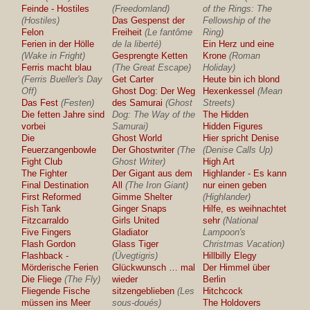
Feinde - Hostiles
(Freedomland)
of the Rings: The
(Hostiles)
Das Gespenst der
Fellowship of the
Felon
Freiheit
(Le fantôme
Ring)
Ferien in der Hölle
de la liberté)
Ein Herz und eine
(Wake in Fright)
Gesprengte Ketten
Krone
(Roman
Ferris macht blau
(The Great Escape)
Holiday)
(Ferris Bueller's Day
Get Carter
Heute bin ich blond
Off)
Ghost Dog: Der Weg
Hexenkessel
(Mean
Das Fest
(Festen)
des Samurai
(Ghost
Streets)
Die fetten Jahre sind
Dog: The Way of the
The Hidden
vorbei
Samurai)
Hidden Figures
Die
Ghost World
Hier spricht Denise
Feuerzangenbowle
Der Ghostwriter
(The
(Denise Calls Up)
Fight Club
Ghost Writer)
High Art
The Fighter
Der Gigant aus dem
Highlander - Es kann
Final Destination
All
(The Iron Giant)
nur einen geben
First Reformed
Gimme Shelter
(Highlander)
Fish Tank
Ginger Snaps
Hilfe, es weihnachtet
Fitzcarraldo
Girls United
sehr
(National
Five Fingers
Gladiator
Lampoon's
Flash Gordon
Glass Tiger
Christmas Vacation)
Flashback -
(Üvegtigris)
Hillbilly Elegy
Mörderische Ferien
Glückwunsch … mal
Der Himmel über
Die Fliege
(The Fly)
wieder
Berlin
Fliegende Fische
sitzengeblieben
(Les
Hitchcock
müssen ins Meer
sous-doués)
The Holdovers