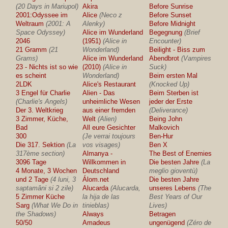
(20 Days in Mariupol)
Akira
Before Sunrise
2001:Odyssee im
Alice
(Neco z
Before Sunset
Weltraum
(2001: A
Alenky)
Before Midnight
Space Odyssey)
Alice im Wunderland
Begegnung
(Brief
2046
(1951)
(Alice in
Encounter)
21 Gramm
(21
Wonderland)
Beilight - Biss zum
Grams)
Alice im Wunderland
Abendbrot
(Vampires
23 - Nichts ist so wie
(2010)
(Alice in
Suck)
es scheint
Wonderland)
Beim ersten Mal
2LDK
Alice's Restaurant
(Knocked Up)
3 Engel für Charlie
Alien - Das
Beim Sterben ist
(Charlie's Angels)
unheimliche Wesen
jeder der Erste
Der 3. Weltkrieg
aus einer fremden
(Deliverance)
3 Zimmer, Küche,
Welt
(Alien)
Being John
Bad
All eure Gesichter
Malkovich
300
(Je verrai toujours
Ben-Hur
Die 317. Sektion
(La
vos visages)
Ben X
317ème section)
Almanya -
The Best of Enemies
3096 Tage
Willkommen in
Die besten Jahre
(La
4 Monate, 3 Wochen
Deutschland
meglio gioventù)
und 2 Tage
(4 luni, 3
Álom.net
Die besten Jahre
saptamâni si 2 zile)
Alucarda
(Alucarda,
unseres Lebens
(The
5 Zimmer Küche
la hija de las
Best Years of Our
Sarg
(What We Do in
tinieblas)
Lives)
the Shadows)
Always
Betragen
50/50
Amadeus
ungenügend
(Zéro de