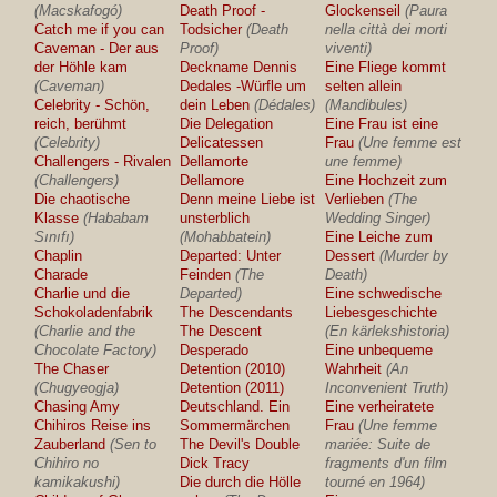
(Macskafogó)
Death Proof -
Glockenseil
(Paura
Catch me if you can
Todsicher
(Death
nella città dei morti
Caveman - Der aus
Proof)
viventi)
der Höhle kam
Deckname Dennis
Eine Fliege kommt
(Caveman)
Dedales -Würfle um
selten allein
Celebrity - Schön,
dein Leben
(Dédales)
(Mandibules)
reich, berühmt
Die Delegation
Eine Frau ist eine
(Celebrity)
Delicatessen
Frau
(Une femme est
Challengers - Rivalen
Dellamorte
une femme)
(Challengers)
Dellamore
Eine Hochzeit zum
Die chaotische
Denn meine Liebe ist
Verlieben
(The
Klasse
(Hababam
unsterblich
Wedding Singer)
Sınıfı)
(Mohabbatein)
Eine Leiche zum
Chaplin
Departed: Unter
Dessert
(Murder by
Charade
Feinden
(The
Death)
Charlie und die
Departed)
Eine schwedische
Schokoladenfabrik
The Descendants
Liebesgeschichte
(Charlie and the
The Descent
(En kärlekshistoria)
Chocolate Factory)
Desperado
Eine unbequeme
The Chaser
Detention (2010)
Wahrheit
(An
(Chugyeogja)
Detention (2011)
Inconvenient Truth)
Chasing Amy
Deutschland. Ein
Eine verheiratete
Chihiros Reise ins
Sommermärchen
Frau
(Une femme
Zauberland
(Sen to
The Devil's Double
mariée: Suite de
Chihiro no
Dick Tracy
fragments d'un film
kamikakushi)
Die durch die Hölle
tourné en 1964)