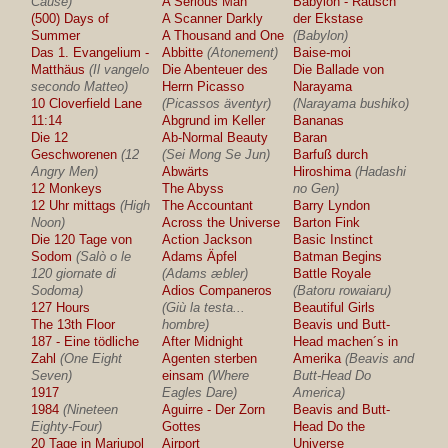
Cause)
A Serious Man
Babylon - Rausch
(500) Days of
A Scanner Darkly
der Ekstase
Summer
A Thousand and One
(Babylon)
Das 1. Evangelium -
Abbitte
(Atonement)
Baise-moi
Matthäus
(Il vangelo
Die Abenteuer des
Die Ballade von
secondo Matteo)
Herrn Picasso
Narayama
10 Cloverfield Lane
(Picassos äventyr)
(Narayama bushiko)
11:14
Abgrund im Keller
Bananas
Die 12
Ab-Normal Beauty
Baran
Geschworenen
(12
(Sei Mong Se Jun)
Barfuß durch
Angry Men)
Abwärts
Hiroshima
(Hadashi
12 Monkeys
The Abyss
no Gen)
12 Uhr mittags
(High
The Accountant
Barry Lyndon
Noon)
Across the Universe
Barton Fink
Die 120 Tage von
Action Jackson
Basic Instinct
Sodom
(Salò o le
Adams Äpfel
Batman Begins
120 giornate di
(Adams æbler)
Battle Royale
Sodoma)
Adios Companeros
(Batoru rowaiaru)
127 Hours
(Giù la testa...
Beautiful Girls
The 13th Floor
hombre)
Beavis und Butt-
187 - Eine tödliche
After Midnight
Head machen´s in
Zahl
(One Eight
Agenten sterben
Amerika
(Beavis and
Seven)
einsam
(Where
Butt-Head Do
1917
Eagles Dare)
America)
1984
(Nineteen
Aguirre - Der Zorn
Beavis and Butt-
Eighty-Four)
Gottes
Head Do the
20 Tage in Mariupol
Airport
Universe