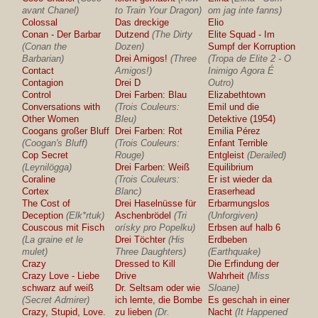
avant Chanel)
to Train Your Dragon)
om jag inte fanns)
Colossal
Das dreckige
Elio
Conan - Der Barbar
Dutzend
(The Dirty
Elite Squad - Im
(Conan the
Dozen)
Sumpf der Korruption
Barbarian)
Drei Amigos!
(Three
(Tropa de Elite 2 - O
Contact
Amigos!)
Inimigo Agora É
Contagion
Drei D
Outro)
Control
Drei Farben: Blau
Elizabethtown
Conversations with
(Trois Couleurs:
Emil und die
Other Women
Bleu)
Detektive (1954)
Coogans großer Bluff
Drei Farben: Rot
Emilia Pérez
(Coogan's Bluff)
(Trois Couleurs:
Enfant Terrible
Cop Secret
Rouge)
Entgleist
(Derailed)
(Leynilögga)
Drei Farben: Weiß
Equilibrium
Coraline
(Trois Couleurs:
Er ist wieder da
Cortex
Blanc)
Eraserhead
The Cost of
Drei Haselnüsse für
Erbarmungslos
Deception
(Elk*rtuk)
Aschenbrödel
(Tri
(Unforgiven)
Couscous mit Fisch
orísky pro Popelku)
Erbsen auf halb 6
(La graine et le
Drei Töchter
(His
Erdbeben
mulet)
Three Daughters)
(Earthquake)
Crazy
Dressed to Kill
Die Erfindung der
Crazy Love - Liebe
Drive
Wahrheit
(Miss
schwarz auf weiß
Dr. Seltsam oder wie
Sloane)
(Secret Admirer)
ich lernte, die Bombe
Es geschah in einer
Crazy, Stupid, Love.
zu lieben
(Dr.
Nacht
(It Happened