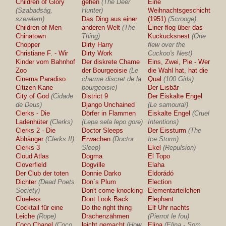
Children of Glory
gehen
(The Deer
Eine
(Szabadság,
Hunter)
Weihnachtsgeschichte
szerelem)
Das Ding aus einer
(1951)
(Scrooge)
Children of Men
anderen Welt
(The
Einer flog über das
Chinatown
Thing)
Kuckucksnest
(One
Chopper
Dirty Harry
flew over the
Christiane F. - Wir
Dirty Work
Cuckoo's Nest)
Kinder vom Bahnhof
Der diskrete Chame
Eins, Zwei, Pie - Wer
Zoo
der Bourgeoisie
(Le
die Wahl hat, hat die
Cinema Paradiso
charme discret de la
Qual
(100 Girls)
Citizen Kane
bourgeoisie)
Der Eisbär
City of God
(Cidade
District 9
Der Eiskalte Engel
de Deus)
Django Unchained
(Le samouraï)
Clerks - Die
Dörfer in Flammen
Eiskalte Engel
(Cruel
Ladenhüter
(Clerks)
(Lepa sela lepo gore)
Intentions)
Clerks 2 - Die
Doctor Sleeps
Der Eissturm
(The
Abhänger
(Clerks II)
Erwachen
(Doctor
Ice Storm)
Clerks 3
Sleep)
Ekel
(Repulsion)
Cloud Atlas
Dogma
El Topo
Cloverfield
Dogville
Elaha
Der Club der toten
Donnie Darko
Eldorádó
Dichter
(Dead Poets
Don´s Plum
Election
Society)
Don't come knocking
Elementarteilchen
Clueless
Dont Look Back
Elephant
Cocktail für eine
Do the right thing
Elf Uhr nachts
Leiche
(Rope)
Drachenzähmen
(Pierrot le fou)
Coco Chanel
(Coco
leicht gemacht
(How
Elina
(Elina - Som