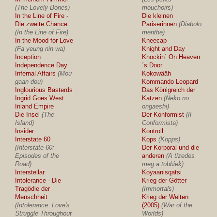
(The Lovely Bones)
mouchoirs)
In the Line of Fire -
Die kleinen
Die zweite Chance
Pariserinnen
(Diabolo
(In the Line of Fire)
menthe)
In the Mood for Love
Kneecap
(Fa yeung nin wa)
Knight and Day
Inception
Knockin´ On Heaven
Independence Day
´s Door
Infernal Affairs
(Mou
Kokowääh
gaan dou)
Kommando Leopard
Inglourious Basterds
Das Königreich der
Ingrid Goes West
Katzen
(Neko no
Inland Empire
ongaeshi)
Die Insel
(The
Der Konformist
(Il
Island)
Conformista)
Insider
Kontroll
Interstate 60
Kops
(Kopps)
(Interstate 60:
Der Korporal und die
Episodes of the
anderen
(A tizedes
Road)
meg a többiek)
Interstellar
Koyaanisqatsi
Intolerance - Die
Krieg der Götter
Tragödie der
(Immortals)
Menschheit
Krieg der Welten
(Intolerance: Love's
(2005)
(War of the
Struggle Throughout
Worlds)