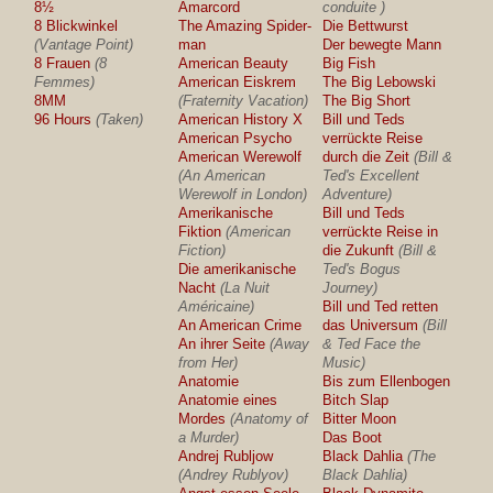
8½
Amarcord
conduite )
8 Blickwinkel
The Amazing Spider-
Die Bettwurst
(Vantage Point)
man
Der bewegte Mann
8 Frauen
(8
American Beauty
Big Fish
Femmes)
American Eiskrem
The Big Lebowski
8MM
(Fraternity Vacation)
The Big Short
96 Hours
(Taken)
American History X
Bill und Teds
American Psycho
verrückte Reise
American Werewolf
durch die Zeit
(Bill &
(An American
Ted's Excellent
Werewolf in London)
Adventure)
Amerikanische
Bill und Teds
Fiktion
(American
verrückte Reise in
Fiction)
die Zukunft
(Bill &
Die amerikanische
Ted's Bogus
Nacht
(La Nuit
Journey)
Américaine)
Bill und Ted retten
An American Crime
das Universum
(Bill
An ihrer Seite
(Away
& Ted Face the
from Her)
Music)
Anatomie
Bis zum Ellenbogen
Anatomie eines
Bitch Slap
Mordes
(Anatomy of
Bitter Moon
a Murder)
Das Boot
Andrej Rubljow
Black Dahlia
(The
(Andrey Rublyov)
Black Dahlia)