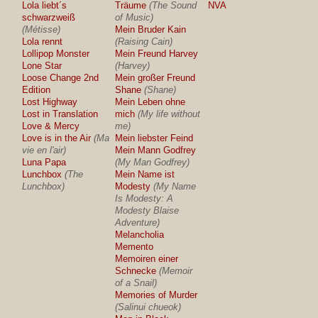
Lola liebt´s
Träume
(The Sound
NVA
schwarzweiß
of Music)
(Métisse)
Mein Bruder Kain
Lola rennt
(Raising Cain)
Lollipop Monster
Mein Freund Harvey
Lone Star
(Harvey)
Loose Change 2nd
Mein großer Freund
Edition
Shane
(Shane)
Lost Highway
Mein Leben ohne
Lost in Translation
mich
(My life without
Love & Mercy
me)
Love is in the Air
(Ma
Mein liebster Feind
vie en l'air)
Mein Mann Godfrey
Luna Papa
(My Man Godfrey)
Lunchbox
(The
Mein Name ist
Lunchbox)
Modesty
(My Name
Is Modesty: A
Modesty Blaise
Adventure)
Melancholia
Memento
Memoiren einer
Schnecke
(Memoir
of a Snail)
Memories of Murder
(Salinui chueok)