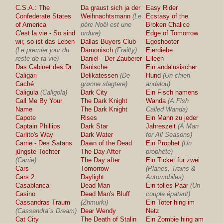
C.S.A.: The
Da graust sich ja der
Easy Rider
Confederate States
Weihnachtsmann
(Le
Ecstasy of the
of America
père Noël est une
Broken Chalice
C'est la vie - So sind
ordure)
Edge of Tomorrow
wir, so ist das Leben
Dallas Buyers Club
Egoshooter
(Le premier jour du
Dämonisch
(Frailty)
Eierdiebe
reste de ta vie)
Daniel - Der Zauberer
Eileen
Das Cabinet des Dr.
Dänische
Ein andalusischer
Caligari
Delikatessen
(De
Hund
(Un chien
Caché
grønne slagtere)
andalou)
Caligula
(Caligola)
Dark City
Ein Fisch namens
Call Me By Your
The Dark Knight
Wanda
(A Fish
Name
The Dark Knight
Called Wanda)
Capote
Rises
Ein Mann zu jeder
Captain Phillips
Dark Star
Jahreszeit
(A Man
Carlito's Way
Dark Water
for All Seasons)
Carrie - Des Satans
Dawn of the Dead
Ein Prophet
(Un
jüngste Tochter
The Day After
prophète)
(Carrie)
The Day after
Ein Ticket für zwei
Cars
Tomorrow
(Planes, Trains &
Cars 2
Daylight
Automobiles)
Casablanca
Dead Man
Ein tolles Paar
(Un
Casino
Dead Man's Bluff
couple épatant)
Cassandras Traum
(Zhmurki)
Ein Toter hing im
(Cassandra´s Dream)
Dear Wendy
Netz
Cat City
The Death of Stalin
Ein Zombie hing am