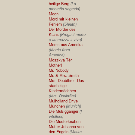
heilige Berg
(La
montaña sagrada)
Moon
Mord mit kleinen
Fehlern
(Sleuth)
Der Mörder des
Klans
(Prega il morto
e ammazza il vivo)
Morris aus Amerika
(Morris from
America)
Moszkva Tér
Mother!
Mr. Nobody
Mr. & Mrs. Smith
Mrs. Doubtfire - Das
stachelige
Kindermädchen
(Mrs. Doubtfire)
Mulholland Drive
München
(Munich)
Die Müßiggänger
(I
vitelloni)
Die Musterknaben
Mutter Johanna von
den Engeln
(Matka