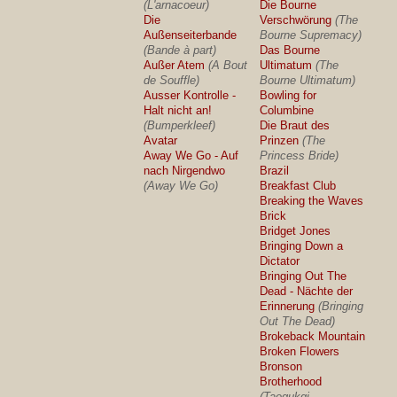
(L'arnacoeur)
Die Bourne
Die
Verschwörung
(The
Außenseiterbande
Bourne Supremacy)
(Bande à part)
Das Bourne
Außer Atem
(A Bout
Ultimatum
(The
de Souffle)
Bourne Ultimatum)
Ausser Kontrolle -
Bowling for
Halt nicht an!
Columbine
(Bumperkleef)
Die Braut des
Avatar
Prinzen
(The
Away We Go - Auf
Princess Bride)
nach Nirgendwo
Brazil
(Away We Go)
Breakfast Club
Breaking the Waves
Brick
Bridget Jones
Bringing Down a
Dictator
Bringing Out The
Dead - Nächte der
Erinnerung
(Bringing
Out The Dead)
Brokeback Mountain
Broken Flowers
Bronson
Brotherhood
(Taegukgi