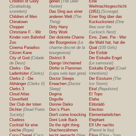
Children of Glory
gehen
(The Deer
Eine
(Szabadság,
Hunter)
Weihnachtsgeschichte
szerelem)
Das Ding aus einer
(1951)
(Scrooge)
Children of Men
anderen Welt
(The
Einer flog über das
Chinatown
Thing)
Kuckucksnest
(One
Chopper
Dirty Harry
flew over the
Christiane F. - Wir
Dirty Work
Cuckoo's Nest)
Kinder vom Bahnhof
Der diskrete Chame
Eins, Zwei, Pie - Wer
Zoo
der Bourgeoisie
(Le
die Wahl hat, hat die
Cinema Paradiso
charme discret de la
Qual
(100 Girls)
Citizen Kane
bourgeoisie)
Der Eisbär
City of God
(Cidade
District 9
Der Eiskalte Engel
de Deus)
Django Unchained
(Le samouraï)
Clerks - Die
Dörfer in Flammen
Eiskalte Engel
(Cruel
Ladenhüter
(Clerks)
(Lepa sela lepo gore)
Intentions)
Clerks 2 - Die
Doctor Sleeps
Der Eissturm
(The
Abhänger
(Clerks II)
Erwachen
(Doctor
Ice Storm)
Clerks 3
Sleep)
Ekel
(Repulsion)
Cloud Atlas
Dogma
El Topo
Cloverfield
Dogville
Elaha
Der Club der toten
Donnie Darko
Eldorádó
Dichter
(Dead Poets
Don´s Plum
Election
Society)
Don't come knocking
Elementarteilchen
Clueless
Dont Look Back
Elephant
Cocktail für eine
Do the right thing
Elf Uhr nachts
Leiche
(Rope)
Drachenzähmen
(Pierrot le fou)
Coco Chanel
(Coco
leicht gemacht
(How
Elina
(Elina - Som