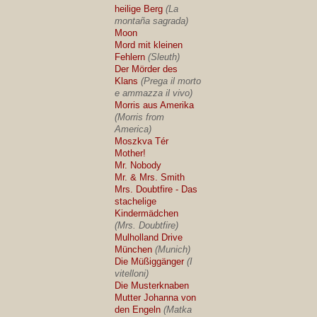
heilige Berg
(La
montaña sagrada)
Moon
Mord mit kleinen
Fehlern
(Sleuth)
Der Mörder des
Klans
(Prega il morto
e ammazza il vivo)
Morris aus Amerika
(Morris from
America)
Moszkva Tér
Mother!
Mr. Nobody
Mr. & Mrs. Smith
Mrs. Doubtfire - Das
stachelige
Kindermädchen
(Mrs. Doubtfire)
Mulholland Drive
München
(Munich)
Die Müßiggänger
(I
vitelloni)
Die Musterknaben
Mutter Johanna von
den Engeln
(Matka