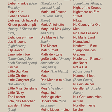
Lieber Frankie
(Dear
(Maratonci trce
Sometimes Always)
Frankie)
pocasni krug)
Night of the Creeps
Lieber Kurt
Maria und Joseph
Nightmare on Elm
Lieber Thomas
('Je vous salue,
Street
Liebling, ich habe die
Marie')
Nikita
Kinder geschrumpft
Marie Antoinette
No Country for Old
(Honey, I Shrunk the
Mary und Max
(Mary
Men
Kids)
and Max)
No Hard Feelings
Lighthouse - Insel
Die Maske
(The
No Man's Land
des Grauens
Mask)
Nomadland
(Lighthouse)
The Master
Nosferatu - Eine
Lilja 4-ever
Match Point
Symphonie des
Limonaden Joe
Mathilde - Eine
Grauens
(Limonádový Joe
große Liebe
(Un long
Nosferatu - Phantom
aneb Konská opera)
dimanche de
der Nacht
Lincoln
fiançailles)
Not a Girl
Little Big Man
Matrix
(The Matrix)
(Crossroads)
Little Children
Max
Nummer 5 lebt
Little Gangster
(De
Das Meer in mir
(Mar
(Short Circuit)
Boskampi's)
adentro)
Nur ein kleiner
Little Miss Sunshine
Meg
(The Meg)
Gefallen
(A Simple
Little Nicky
Megamind
Favor)
The Lobster
Meine geliebte
Nur Gott kann mich
Lola, das Mädchen
Unbekannte
(Mon
richten
aus dem Hafen
inconnue)
Nur über meine
(Lola)
Meine Lieder, meine
Leiche