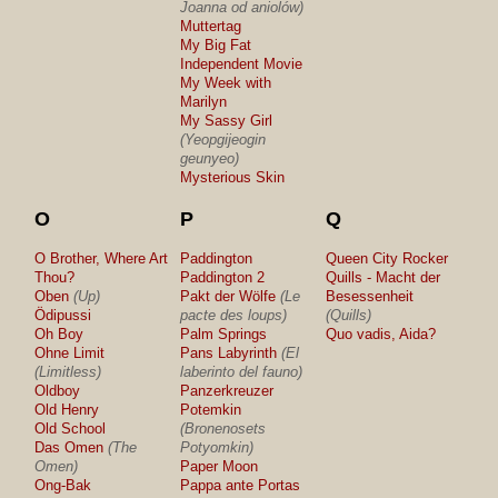
Joanna od aniolów)
Muttertag
My Big Fat
Independent Movie
My Week with
Marilyn
My Sassy Girl
(Yeopgijeogin
geunyeo)
Mysterious Skin
O
P
Q
O Brother, Where Art
Paddington
Queen City Rocker
Thou?
Paddington 2
Quills - Macht der
Oben
(Up)
Pakt der Wölfe
(Le
Besessenheit
Ödipussi
pacte des loups)
(Quills)
Oh Boy
Palm Springs
Quo vadis, Aida?
Ohne Limit
Pans Labyrinth
(El
(Limitless)
laberinto del fauno)
Oldboy
Panzerkreuzer
Old Henry
Potemkin
Old School
(Bronenosets
Das Omen
(The
Potyomkin)
Omen)
Paper Moon
Ong-Bak
Pappa ante Portas