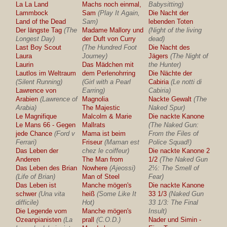
La La Land
Machs noch einmal,
Babysitting)
Lammbock
Sam
(Play It Again,
Die Nacht der
Land of the Dead
Sam)
lebenden Toten
Der längste Tag
(The
Madame Mallory und
(Night of the living
Longest Day)
der Duft von Curry
dead)
Last Boy Scout
(The Hundred Foot
Die Nacht des
Laura
Journey)
Jägers
(The Night of
Laurin
Das Mädchen mit
the Hunter)
Lautlos im Weltraum
dem Perlenohrring
Die Nächte der
(Silent Running)
(Girl with a Pearl
Cabiria
(Le notti di
Lawrence von
Earring)
Cabiria)
Arabien
(Lawrence of
Magnolia
Nackte Gewalt
(The
Arabia)
The Majestic
Naked Spur)
Le Magnifique
Malcolm & Marie
Die nackte Kanone
Le Mans 66 - Gegen
Mallrats
(The Naked Gun:
jede Chance
(Ford v
Mama ist beim
From the Files of
Ferrari)
Friseur
(Maman est
Police Squad!)
Das Leben der
chez le coiffeur)
Die nackte Kanone 2
Anderen
The Man from
1/2
(The Naked Gun
Das Leben des Brian
Nowhere
(Ajeossi)
2½: The Smell of
(Life of Brian)
Man of Steel
Fear)
Das Leben ist
Manche mögen's
Die nackte Kanone
schwer
(Una vita
heiß
(Some Like It
33 1/3
(Naked Gun
difficile)
Hot)
33 1/3: The Final
Die Legende vom
Manche mögen's
Insult)
Ozeanpianisten
(La
prall
(C.O.D.)
Nader und Simin -