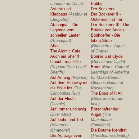
surprise de César)
Bobby
Asterix und
Der Bockerer
Kleopatra
(Astérix et
Der Bockerer II -
Cléopâtre)
Österreich ist frei
Atanarjuat - Die
Der Bockerer III - Die
Legende vom
Brücke von Andau
schnellen Läufer
Bonhoeffer - Die
(Atanarjuat)
letzte Stufe
Atlas
(Bonhoeffer: Agent
The Atomic Cafe
of Grace)
Auch ein Sheriff
Bonnie und Clyde
braucht mal Hilfe
(Bonnie and Clyde)
(Support Your Local
Borat
(Borat: Cultural
Sheriff!)
Learnings of America
Auf Anfang
(Reprise)
for Make Benefit
Auf dem Highway ist
Glorious Nation of
die Hölle los
(The
Kazakhstan)
Cannonball Run)
The Boss of It All
Auf der Flucht
(Direktøren for det
(Cavale)
hele)
Auf immer und ewig
Botschafter der
(Ever After)
Angst
(The
Auf Liebe und Tod
Manchurian
(Vivement
Candidate)
dimanche!)
Die Bourne Identität
Der Auftragslover
(The Bourne Identity)