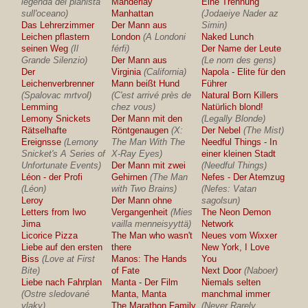
legenda del pianista
Manderlay
Eine Trennung
sull'oceano)
Manhattan
(Jodaeiye Nader az
Das Lehrerzimmer
Der Mann aus
Simin)
Leichen pflastern
London
(A Londoni
Naked Lunch
seinen Weg
(Il
férfi)
Der Name der Leute
Grande Silenzio)
Der Mann aus
(Le nom des gens)
Der
Virginia
(California)
Napola - Elite für den
Leichenverbrenner
Mann beißt Hund
Führer
(Spalovac mrtvol)
(C'est arrivé près de
Natural Born Killers
Lemming
chez vous)
Natürlich blond!
Lemony Snickets
Der Mann mit den
(Legally Blonde)
Rätselhafte
Röntgenaugen
(X:
Der Nebel
(The Mist)
Ereignsse
(Lemony
The Man With The
Needful Things - In
Snicket's A Series of
X-Ray Eyes)
einer kleinen Stadt
Unfortunate Events)
Der Mann mit zwei
(Needful Things)
Léon - der Profi
Gehirnen
(The Man
Nefes - Der Atemzug
(Léon)
with Two Brains)
(Nefes: Vatan
Leroy
Der Mann ohne
sagolsun)
Letters from Iwo
Vergangenheit
(Mies
The Neon Demon
Jima
vailla menneisyyttä)
Network
Licorice Pizza
The Man who wasn't
Neues vom Wixxer
Liebe auf den ersten
there
New York, I Love
Biss
(Love at First
Manos: The Hands
You
Bite)
of Fate
Next Door
(Naboer)
Liebe nach Fahrplan
Manta - Der Film
Niemals selten
(Ostre sledované
Manta, Manta
manchmal immer
vlaky)
The Marathon Family
(Never Rarely