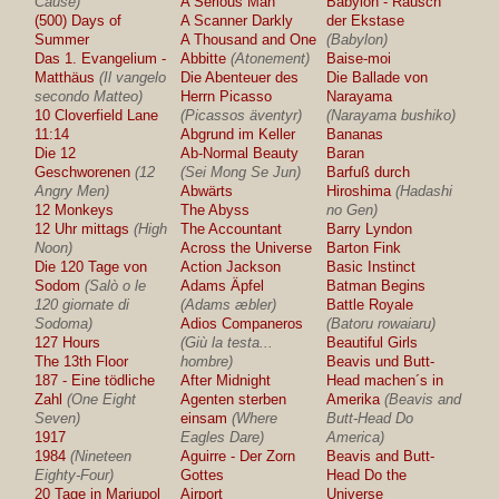
Cause)
A Serious Man
Babylon - Rausch
(500) Days of
A Scanner Darkly
der Ekstase
Summer
A Thousand and One
(Babylon)
Das 1. Evangelium -
Abbitte
(Atonement)
Baise-moi
Matthäus
(Il vangelo
Die Abenteuer des
Die Ballade von
secondo Matteo)
Herrn Picasso
Narayama
10 Cloverfield Lane
(Picassos äventyr)
(Narayama bushiko)
11:14
Abgrund im Keller
Bananas
Die 12
Ab-Normal Beauty
Baran
Geschworenen
(12
(Sei Mong Se Jun)
Barfuß durch
Angry Men)
Abwärts
Hiroshima
(Hadashi
12 Monkeys
The Abyss
no Gen)
12 Uhr mittags
(High
The Accountant
Barry Lyndon
Noon)
Across the Universe
Barton Fink
Die 120 Tage von
Action Jackson
Basic Instinct
Sodom
(Salò o le
Adams Äpfel
Batman Begins
120 giornate di
(Adams æbler)
Battle Royale
Sodoma)
Adios Companeros
(Batoru rowaiaru)
127 Hours
(Giù la testa...
Beautiful Girls
The 13th Floor
hombre)
Beavis und Butt-
187 - Eine tödliche
After Midnight
Head machen´s in
Zahl
(One Eight
Agenten sterben
Amerika
(Beavis and
Seven)
einsam
(Where
Butt-Head Do
1917
Eagles Dare)
America)
1984
(Nineteen
Aguirre - Der Zorn
Beavis and Butt-
Eighty-Four)
Gottes
Head Do the
20 Tage in Mariupol
Airport
Universe