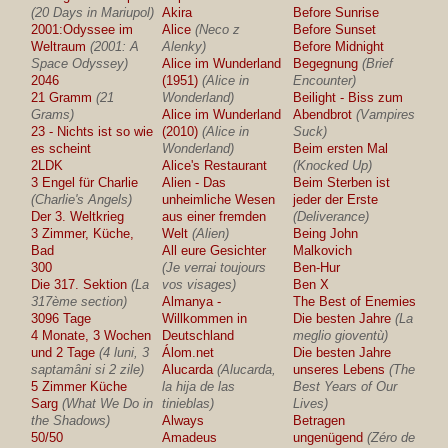
(20 Days in Mariupol)
Akira
Before Sunrise
2001:Odyssee im
Alice
(Neco z
Before Sunset
Weltraum
(2001: A
Alenky)
Before Midnight
Space Odyssey)
Alice im Wunderland
Begegnung
(Brief
2046
(1951)
(Alice in
Encounter)
21 Gramm
(21
Wonderland)
Beilight - Biss zum
Grams)
Alice im Wunderland
Abendbrot
(Vampires
23 - Nichts ist so wie
(2010)
(Alice in
Suck)
es scheint
Wonderland)
Beim ersten Mal
2LDK
Alice's Restaurant
(Knocked Up)
3 Engel für Charlie
Alien - Das
Beim Sterben ist
(Charlie's Angels)
unheimliche Wesen
jeder der Erste
Der 3. Weltkrieg
aus einer fremden
(Deliverance)
3 Zimmer, Küche,
Welt
(Alien)
Being John
Bad
All eure Gesichter
Malkovich
300
(Je verrai toujours
Ben-Hur
Die 317. Sektion
(La
vos visages)
Ben X
317ème section)
Almanya -
The Best of Enemies
3096 Tage
Willkommen in
Die besten Jahre
(La
4 Monate, 3 Wochen
Deutschland
meglio gioventù)
und 2 Tage
(4 luni, 3
Álom.net
Die besten Jahre
saptamâni si 2 zile)
Alucarda
(Alucarda,
unseres Lebens
(The
5 Zimmer Küche
la hija de las
Best Years of Our
Sarg
(What We Do in
tinieblas)
Lives)
the Shadows)
Always
Betragen
50/50
Amadeus
ungenügend
(Zéro de