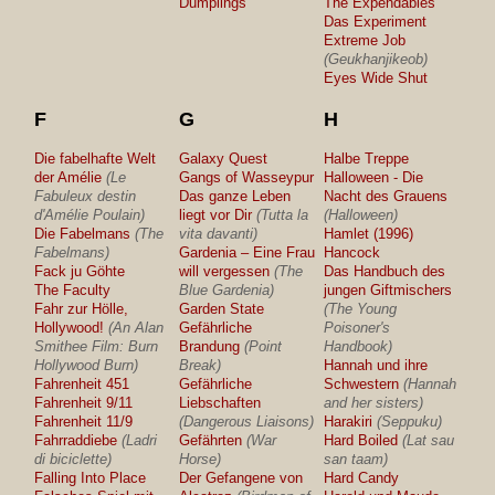
Dumplings
The Expendables
Das Experiment
Extreme Job
(Geukhanjikeob)
Eyes Wide Shut
F
G
H
Die fabelhafte Welt
Galaxy Quest
Halbe Treppe
der Amélie
(Le
Gangs of Wasseypur
Halloween - Die
Fabuleux destin
Das ganze Leben
Nacht des Grauens
d'Amélie Poulain)
liegt vor Dir
(Tutta la
(Halloween)
Die Fabelmans
(The
vita davanti)
Hamlet (1996)
Fabelmans)
Gardenia – Eine Frau
Hancock
Fack ju Göhte
will vergessen
(The
Das Handbuch des
The Faculty
Blue Gardenia)
jungen Giftmischers
Fahr zur Hölle,
Garden State
(The Young
Hollywood!
(An Alan
Gefährliche
Poisoner's
Smithee Film: Burn
Brandung
(Point
Handbook)
Hollywood Burn)
Break)
Hannah und ihre
Fahrenheit 451
Gefährliche
Schwestern
(Hannah
Fahrenheit 9/11
Liebschaften
and her sisters)
Fahrenheit 11/9
(Dangerous Liaisons)
Harakiri
(Seppuku)
Fahrraddiebe
(Ladri
Gefährten
(War
Hard Boiled
(Lat sau
di biciclette)
Horse)
san taam)
Falling Into Place
Der Gefangene von
Hard Candy