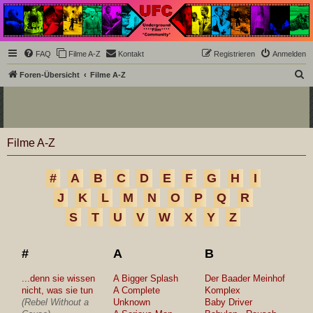
Underground Film
Community
Die Underground Film Community ist ein deutschsprachiges Filmforum und ein Paradies
FAQ
Filme A-Z
Kontakt
Registrieren
Anmelden
für Cineasten und Filmsüchtige jenseits des Mainstreams.
S
Foren-Übersicht
Filme A-Z
u
c
h
Filme A-Z
e
#
A
B
C
D
E
F
G
H
I
J
K
L
M
N
O
P
Q
R
S
T
U
V
W
X
Y
Z
#
A
B
...denn sie wissen
A Bigger Splash
Der Baader Meinhof
nicht, was sie tun
A Complete
Komplex
(Rebel Without a
Unknown
Baby Driver