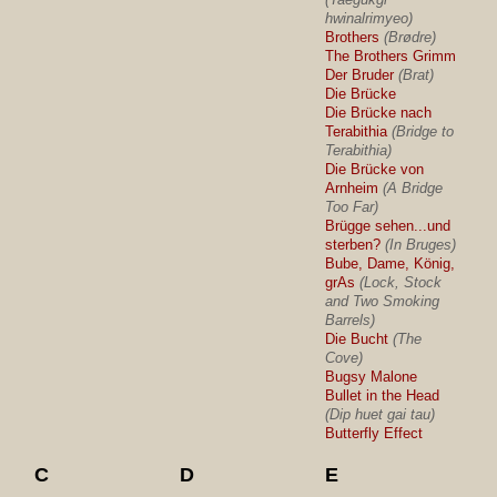
hwinalrimyeo)
Brothers
(Brødre)
The Brothers Grimm
Der Bruder
(Brat)
Die Brücke
Die Brücke nach
Terabithia
(Bridge to
Terabithia)
Die Brücke von
Arnheim
(A Bridge
Too Far)
Brügge sehen...und
sterben?
(In Bruges)
Bube, Dame, König,
grAs
(Lock, Stock
and Two Smoking
Barrels)
Die Bucht
(The
Cove)
Bugsy Malone
Bullet in the Head
(Dip huet gai tau)
Butterfly Effect
C
D
E