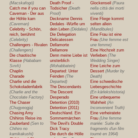
(Macskafogó)
Death Proof -
Glockenseil
(Paura
Catch me if you can
Todsicher
(Death
nella città dei morti
Caveman - Der aus
Proof)
viventi)
der Höhle kam
Deckname Dennis
Eine Fliege kommt
(Caveman)
Dedales -Würfle um
selten allein
Celebrity - Schön,
dein Leben
(Dédales)
(Mandibules)
reich, berühmt
Die Delegation
Eine Frau ist eine
(Celebrity)
Delicatessen
Frau
(Une femme est
Challengers - Rivalen
Dellamorte
une femme)
(Challengers)
Dellamore
Eine Hochzeit zum
Die chaotische
Denn meine Liebe ist
Verlieben
(The
Klasse
(Hababam
unsterblich
Wedding Singer)
Sınıfı)
(Mohabbatein)
Eine Leiche zum
Chaplin
Departed: Unter
Dessert
(Murder by
Charade
Feinden
(The
Death)
Charlie und die
Departed)
Eine schwedische
Schokoladenfabrik
The Descendants
Liebesgeschichte
(Charlie and the
The Descent
(En kärlekshistoria)
Chocolate Factory)
Desperado
Eine unbequeme
The Chaser
Detention (2010)
Wahrheit
(An
(Chugyeogja)
Detention (2011)
Inconvenient Truth)
Chasing Amy
Deutschland. Ein
Eine verheiratete
Chihiros Reise ins
Sommermärchen
Frau
(Une femme
Zauberland
(Sen to
The Devil's Double
mariée: Suite de
Chihiro no
Dick Tracy
fragments d'un film
kamikakushi)
Die durch die Hölle
tourné en 1964)