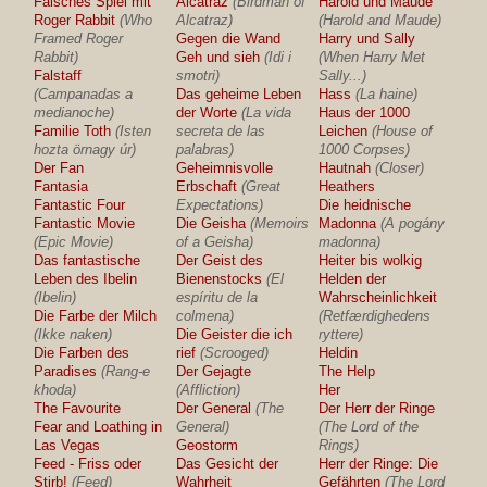
Falsches Spiel mit
Alcatraz
(Birdman of
Harold und Maude
Roger Rabbit
(Who
Alcatraz)
(Harold and Maude)
Framed Roger
Gegen die Wand
Harry und Sally
Rabbit)
Geh und sieh
(Idi i
(When Harry Met
Falstaff
smotri)
Sally...)
(Campanadas a
Das geheime Leben
Hass
(La haine)
medianoche)
der Worte
(La vida
Haus der 1000
Familie Toth
(Isten
secreta de las
Leichen
(House of
hozta örnagy úr)
palabras)
1000 Corpses)
Der Fan
Geheimnisvolle
Hautnah
(Closer)
Fantasia
Erbschaft
(Great
Heathers
Fantastic Four
Expectations)
Die heidnische
Fantastic Movie
Die Geisha
(Memoirs
Madonna
(A pogány
(Epic Movie)
of a Geisha)
madonna)
Das fantastische
Der Geist des
Heiter bis wolkig
Leben des Ibelin
Bienenstocks
(El
Helden der
(Ibelin)
espíritu de la
Wahrscheinlichkeit
Die Farbe der Milch
colmena)
(Retfærdighedens
(Ikke naken)
Die Geister die ich
ryttere)
Die Farben des
rief
(Scrooged)
Heldin
Paradises
(Rang-e
Der Gejagte
The Help
khoda)
(Affliction)
Her
The Favourite
Der General
(The
Der Herr der Ringe
Fear and Loathing in
General)
(The Lord of the
Las Vegas
Geostorm
Rings)
Feed - Friss oder
Das Gesicht der
Herr der Ringe: Die
Stirb!
(Feed)
Wahrheit
Gefährten
(The Lord