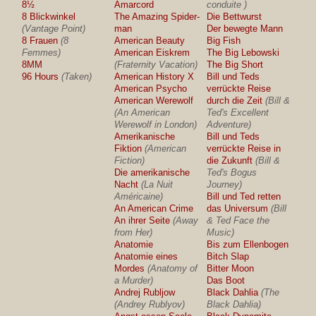
8½
Amarcord
conduite )
8 Blickwinkel
The Amazing Spider-
Die Bettwurst
(Vantage Point)
man
Der bewegte Mann
8 Frauen
(8
American Beauty
Big Fish
Femmes)
American Eiskrem
The Big Lebowski
8MM
(Fraternity Vacation)
The Big Short
96 Hours
(Taken)
American History X
Bill und Teds
American Psycho
verrückte Reise
American Werewolf
durch die Zeit
(Bill &
(An American
Ted's Excellent
Werewolf in London)
Adventure)
Amerikanische
Bill und Teds
Fiktion
(American
verrückte Reise in
Fiction)
die Zukunft
(Bill &
Die amerikanische
Ted's Bogus
Nacht
(La Nuit
Journey)
Américaine)
Bill und Ted retten
An American Crime
das Universum
(Bill
An ihrer Seite
(Away
& Ted Face the
from Her)
Music)
Anatomie
Bis zum Ellenbogen
Anatomie eines
Bitch Slap
Mordes
(Anatomy of
Bitter Moon
a Murder)
Das Boot
Andrej Rubljow
Black Dahlia
(The
(Andrey Rublyov)
Black Dahlia)