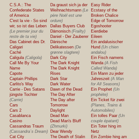
C.S.A.: The
Da graust sich ja der
Easy Rider
Confederate States
Weihnachtsmann
(Le
Ecstasy of the
of America
père Noël est une
Broken Chalice
C'est la vie - So sind
ordure)
Edge of Tomorrow
wir, so ist das Leben
Dallas Buyers Club
Egoshooter
(Le premier jour du
Dämonisch
(Frailty)
Eierdiebe
reste de ta vie)
Daniel - Der Zauberer
Eileen
Das Cabinet des Dr.
Dänische
Ein andalusischer
Caligari
Delikatessen
(De
Hund
(Un chien
Caché
grønne slagtere)
andalou)
Caligula
(Caligola)
Dark City
Ein Fisch namens
Call Me By Your
The Dark Knight
Wanda
(A Fish
Name
The Dark Knight
Called Wanda)
Capote
Rises
Ein Mann zu jeder
Captain Phillips
Dark Star
Jahreszeit
(A Man
Carlito's Way
Dark Water
for All Seasons)
Carrie - Des Satans
Dawn of the Dead
Ein Prophet
(Un
jüngste Tochter
The Day After
prophète)
(Carrie)
The Day after
Ein Ticket für zwei
Cars
Tomorrow
(Planes, Trains &
Cars 2
Daylight
Automobiles)
Casablanca
Dead Man
Ein tolles Paar
(Un
Casino
Dead Man's Bluff
couple épatant)
Cassandras Traum
(Zhmurki)
Ein Toter hing im
(Cassandra´s Dream)
Dear Wendy
Netz
Cat City
The Death of Stalin
Ein Zombie hing am