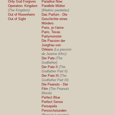
Only God Forgives
Paradise Now
Operation: Kingdom
Parallele Mütter
(The Kingdom)
(Madres paralelas)
Out of Rosenheim
Das Parfum - Die
Out of Sight
Geschichte eines
Mörders
Paris, je t'aime
Paris, Texas
Partymonster
Die Passion der
Jungfrau von
Orléans
(La passion
de Jeanne d'Arc)
Der Pate
(The
Godfather)
Der Pate II
(The
Godfather Part II)
Der Pate III
(The
Godfather Part III)
Die Peanuts - Der
Film
(The Peanuts
Movie)
Perfect Blue
Perfect Sense
Persepolis
Persischstunden
(Persian Lessons)