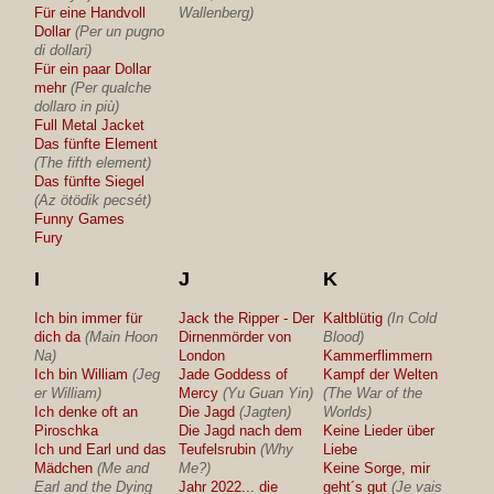
Für eine Handvoll
Wallenberg)
Dollar
(Per un pugno
di dollari)
Für ein paar Dollar
mehr
(Per qualche
dollaro in più)
Full Metal Jacket
Das fünfte Element
(The fifth element)
Das fünfte Siegel
(Az ötödik pecsét)
Funny Games
Fury
I
J
K
Ich bin immer für
Jack the Ripper - Der
Kaltblütig
(In Cold
dich da
(Main Hoon
Dirnenmörder von
Blood)
Na)
London
Kammerflimmern
Ich bin William
(Jeg
Jade Goddess of
Kampf der Welten
er William)
Mercy
(Yu Guan Yin)
(The War of the
Ich denke oft an
Die Jagd
(Jagten)
Worlds)
Piroschka
Die Jagd nach dem
Keine Lieder über
Ich und Earl und das
Teufelsrubin
(Why
Liebe
Mädchen
(Me and
Me?)
Keine Sorge, mir
Earl and the Dying
Jahr 2022... die
geht´s gut
(Je vais