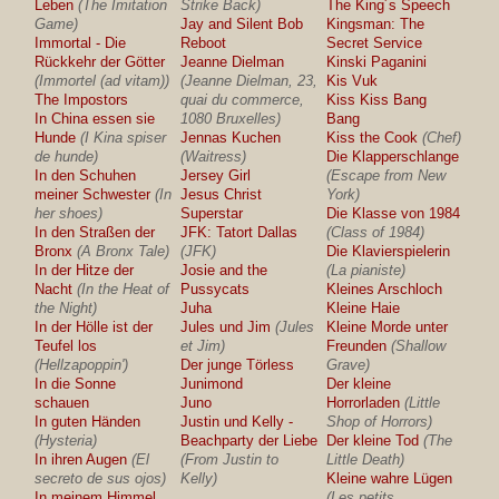
Leben
(The Imitation
Strike Back)
The King´s Speech
Game)
Jay and Silent Bob
Kingsman: The
Immortal - Die
Reboot
Secret Service
Rückkehr der Götter
Jeanne Dielman
Kinski Paganini
(Immortel (ad vitam))
(Jeanne Dielman, 23,
Kis Vuk
The Impostors
quai du commerce,
Kiss Kiss Bang
In China essen sie
1080 Bruxelles)
Bang
Hunde
(I Kina spiser
Jennas Kuchen
Kiss the Cook
(Chef)
de hunde)
(Waitress)
Die Klapperschlange
In den Schuhen
Jersey Girl
(Escape from New
meiner Schwester
(In
Jesus Christ
York)
her shoes)
Superstar
Die Klasse von 1984
In den Straßen der
JFK: Tatort Dallas
(Class of 1984)
Bronx
(A Bronx Tale)
(JFK)
Die Klavierspielerin
In der Hitze der
Josie and the
(La pianiste)
Nacht
(In the Heat of
Pussycats
Kleines Arschloch
the Night)
Juha
Kleine Haie
In der Hölle ist der
Jules und Jim
(Jules
Kleine Morde unter
Teufel los
et Jim)
Freunden
(Shallow
(Hellzapoppin')
Der junge Törless
Grave)
In die Sonne
Junimond
Der kleine
schauen
Juno
Horrorladen
(Little
In guten Händen
Justin und Kelly -
Shop of Horrors)
(Hysteria)
Beachparty der Liebe
Der kleine Tod
(The
In ihren Augen
(El
(From Justin to
Little Death)
secreto de sus ojos)
Kelly)
Kleine wahre Lügen
In meinem Himmel
(Les petits