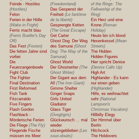
Feinde - Hostiles
(Freedomland)
of the Rings: The
(Hostiles)
Das Gespenst der
Fellowship of the
Felon
Freiheit
(Le fantôme
Ring)
Ferien in der Hölle
de la liberté)
Ein Herz und eine
(Wake in Fright)
Gesprengte Ketten
Krone
(Roman
Ferris macht blau
(The Great Escape)
Holiday)
(Ferris Bueller's Day
Get Carter
Heute bin ich blond
Off)
Ghost Dog: Der Weg
Hexenkessel
(Mean
Das Fest
(Festen)
des Samurai
(Ghost
Streets)
Die fetten Jahre sind
Dog: The Way of the
The Hidden
vorbei
Samurai)
Hidden Figures
Die
Ghost World
Hier spricht Denise
Feuerzangenbowle
Der Ghostwriter
(The
(Denise Calls Up)
Fight Club
Ghost Writer)
High Art
The Fighter
Der Gigant aus dem
Highlander - Es kann
Final Destination
All
(The Iron Giant)
nur einen geben
First Reformed
Gimme Shelter
(Highlander)
Fish Tank
Ginger Snaps
Hilfe, es weihnachtet
Fitzcarraldo
Girls United
sehr
(National
Five Fingers
Gladiator
Lampoon's
Flash Gordon
Glass Tiger
Christmas Vacation)
Flashback -
(Üvegtigris)
Hillbilly Elegy
Mörderische Ferien
Glückwunsch … mal
Der Himmel über
Die Fliege
(The Fly)
wieder
Berlin
Fliegende Fische
sitzengeblieben
(Les
Hitchcock
müssen ins Meer
sous-doués)
The Holdovers