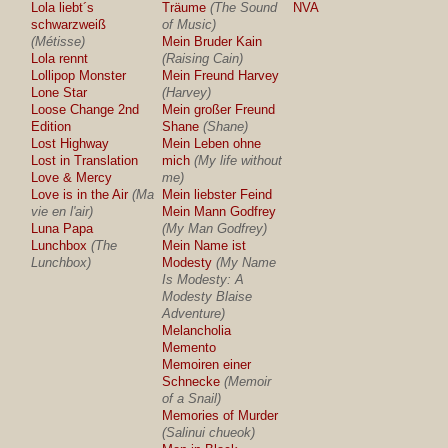
Lola liebt´s
Träume
(The Sound
NVA
schwarzweiß
of Music)
(Métisse)
Mein Bruder Kain
Lola rennt
(Raising Cain)
Lollipop Monster
Mein Freund Harvey
Lone Star
(Harvey)
Loose Change 2nd
Mein großer Freund
Edition
Shane
(Shane)
Lost Highway
Mein Leben ohne
Lost in Translation
mich
(My life without
Love & Mercy
me)
Love is in the Air
(Ma
Mein liebster Feind
vie en l'air)
Mein Mann Godfrey
Luna Papa
(My Man Godfrey)
Lunchbox
(The
Mein Name ist
Lunchbox)
Modesty
(My Name
Is Modesty: A
Modesty Blaise
Adventure)
Melancholia
Memento
Memoiren einer
Schnecke
(Memoir
of a Snail)
Memories of Murder
(Salinui chueok)