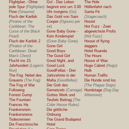
Flightplan - Ohne
Go! - Das Leben
The Hole
jede Spur
(Flightplan)
beginnt erst um 3.00
Höllenfahrt nach
Flow
(Straume)
Uhr morgens
(Go)
Santa Fé
Fluch der Karibik
Das Gold von Sam
(Stagecoach)
(Pirates of the
Cooper
(Ognuno per
Hostel
Caribbean: The
sé)
Hot Fuzz - Zwei
Curse of the Black
Gone Baby Gone -
abgewichste Profis
Pearl)
Kein Kinderspiel
(Hot Fuzz)
Fluch der Karibik 2
(Gone Baby Gone)
House of flying
(Pirates of the
Gone Girl
daggers
Caribbean: Dead
Good Boys
Hotel Ruanda
Man's Chest)
The Good Girl
The Hours
Flucht ins 23.
Good Night, and
House of Wax
Jahrhundert
(Logan's
Good Luck
Hugo Cabret
(Hugo)
Run)
GoodFellas - Drei
Hulk
The Fog: Nebel des
Jahrzehnte in der
Human Traffic
Grauens
(The Fog)
Mafia
(Goodfellas)
Die Hunde sind los
The Fog of War
Der Gott des
(The Plague Dogs)
Following
Gemetzels
(Carnage)
Hundstage
(Dog Day
Forrest Gump
Gottes Werk und
Afternoon)
The Fountain
Teufels Beitrag
(The
Frances Ha
Cider House Rules)
Frankenstein
Die göttliche
Frankensteins
Ordnung
Todesrennen
The Grand Budapest
Die Französische
Hotel