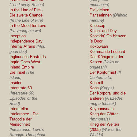
(The Lovely Bones)
mouchoirs)
In the Line of Fire -
Die kleinen
Die zweite Chance
Pariserinnen
(Diabolo
(In the Line of Fire)
menthe)
In the Mood for Love
Kneecap
(Fa yeung nin wa)
Knight and Day
Inception
Knockin´ On Heaven
Independence Day
´s Door
Infernal Affairs
(Mou
Kokowääh
gaan dou)
Kommando Leopard
Inglourious Basterds
Das Königreich der
Ingrid Goes West
Katzen
(Neko no
Inland Empire
ongaeshi)
Die Insel
(The
Der Konformist
(Il
Island)
Conformista)
Insider
Kontroll
Interstate 60
Kops
(Kopps)
(Interstate 60:
Der Korporal und die
Episodes of the
anderen
(A tizedes
Road)
meg a többiek)
Interstellar
Koyaanisqatsi
Intolerance - Die
Krieg der Götter
Tragödie der
(Immortals)
Menschheit
Krieg der Welten
(Intolerance: Love's
(2005)
(War of the
Struggle Throughout
Worlds)