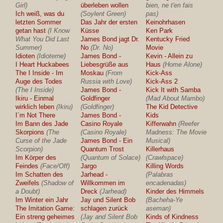
Girl)
überleben wollen
bien, ne t'en fais
Ich weiß, was du
(Soylent Green)
pas)
letzten Sommer
Das Jahr der ersten
Keinohrhasen
getan hast
(I Know
Küsse
Ken Park
What You Did Last
James Bond jagt Dr.
Kentucky Fried
Summer)
No
(Dr. No)
Movie
Idioten
(Idioterne)
James Bond -
Kevin - Allein zu
I Heart Huckabees
Liebesgrüße aus
Haus
(Home Alone)
The I Inside - Im
Moskau
(From
Kick-Ass
Auge des Todes
Russia with Love)
Kick-Ass 2
(The I Inside)
James Bond -
Kick It with Samba
Ikiru - Einmal
Goldfinger
(Mad About Mambo)
wirklich leben
(Ikiru)
(Goldfinger)
The Kid Detective
I´m Not There
James Bond -
Kids
Im Bann des Jade
Casino Royale
Kifferwahn
(Reefer
Skorpions
(The
(Casino Royale)
Madness: The Movie
Curse of the Jade
James Bond - Ein
Musical)
Scorpion)
Quantum Trost
Killerhaus
Im Körper des
(Quantum of Solace)
(Crawlspace)
Feindes
(Face/Off)
Jargo
Killing Words
Im Schatten des
Jarhead -
(Palabras
Zweifels
(Shadow of
Willkommen im
encadenadas)
a Doubt)
Dreck
(Jarhead)
Kinder des Himmels
Im Winter ein Jahr
Jay und Silent Bob
(Bacheha-Ye
The Imitation Game:
schlagen zurück
aseman)
Ein streng geheimes
(Jay and Silent Bob
Kinds of Kindness