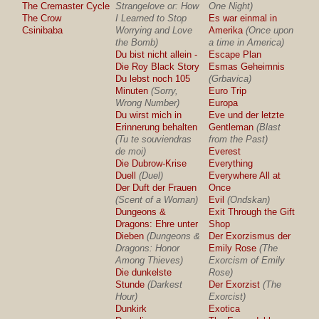
The Cremaster Cycle
Strangelove or: How
One Night)
The Crow
I Learned to Stop
Es war einmal in
Csinibaba
Worrying and Love
Amerika
(Once upon
the Bomb)
a time in America)
Du bist nicht allein -
Escape Plan
Die Roy Black Story
Esmas Geheimnis
Du lebst noch 105
(Grbavica)
Minuten
(Sorry,
Euro Trip
Wrong Number)
Europa
Du wirst mich in
Eve und der letzte
Erinnerung behalten
Gentleman
(Blast
(Tu te souviendras
from the Past)
de moi)
Everest
Die Dubrow-Krise
Everything
Duell
(Duel)
Everywhere All at
Der Duft der Frauen
Once
(Scent of a Woman)
Evil
(Ondskan)
Dungeons &
Exit Through the Gift
Dragons: Ehre unter
Shop
Dieben
(Dungeons &
Der Exorzismus der
Dragons: Honor
Emily Rose
(The
Among Thieves)
Exorcism of Emily
Die dunkelste
Rose)
Stunde
(Darkest
Der Exorzist
(The
Hour)
Exorcist)
Dunkirk
Exotica