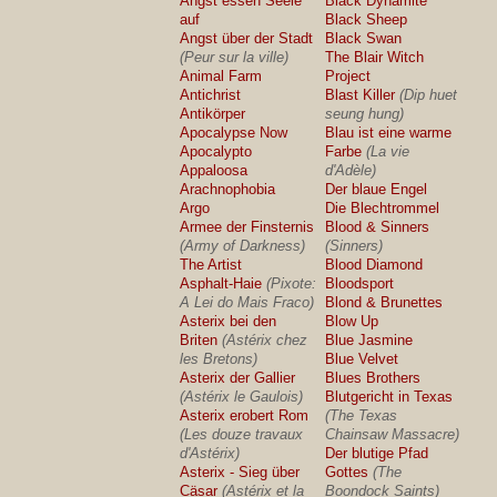
Angst essen Seele
Black Dynamite
auf
Black Sheep
Angst über der Stadt
Black Swan
(Peur sur la ville)
The Blair Witch
Animal Farm
Project
Antichrist
Blast Killer
(Dip huet
Antikörper
seung hung)
Apocalypse Now
Blau ist eine warme
Apocalypto
Farbe
(La vie
Appaloosa
d'Adèle)
Arachnophobia
Der blaue Engel
Argo
Die Blechtrommel
Armee der Finsternis
Blood & Sinners
(Army of Darkness)
(Sinners)
The Artist
Blood Diamond
Asphalt-Haie
(Pixote:
Bloodsport
A Lei do Mais Fraco)
Blond & Brunettes
Asterix bei den
Blow Up
Briten
(Astérix chez
Blue Jasmine
les Bretons)
Blue Velvet
Asterix der Gallier
Blues Brothers
(Astérix le Gaulois)
Blutgericht in Texas
Asterix erobert Rom
(The Texas
(Les douze travaux
Chainsaw Massacre)
d'Astérix)
Der blutige Pfad
Asterix - Sieg über
Gottes
(The
Cäsar
(Astérix et la
Boondock Saints)