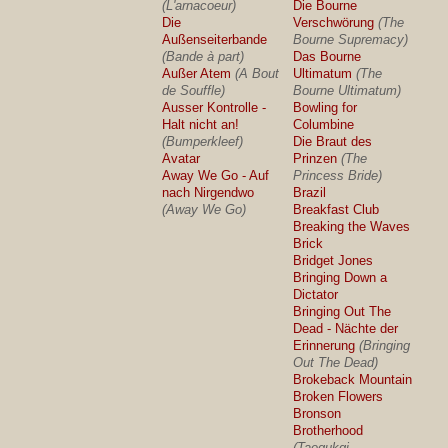
(L'arnacoeur)
Die Bourne
Die
Verschwörung
(The
Außenseiterbande
Bourne Supremacy)
(Bande à part)
Das Bourne
Außer Atem
(A Bout
Ultimatum
(The
de Souffle)
Bourne Ultimatum)
Ausser Kontrolle -
Bowling for
Halt nicht an!
Columbine
(Bumperkleef)
Die Braut des
Avatar
Prinzen
(The
Away We Go - Auf
Princess Bride)
nach Nirgendwo
Brazil
(Away We Go)
Breakfast Club
Breaking the Waves
Brick
Bridget Jones
Bringing Down a
Dictator
Bringing Out The
Dead - Nächte der
Erinnerung
(Bringing
Out The Dead)
Brokeback Mountain
Broken Flowers
Bronson
Brotherhood
(Taegukgi