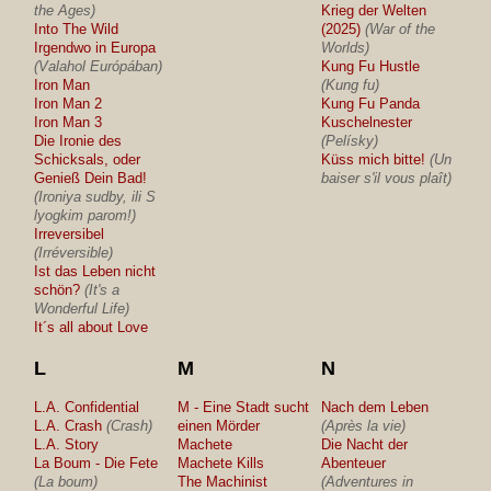
the Ages)
Krieg der Welten
Into The Wild
(2025)
(War of the
Irgendwo in Europa
Worlds)
(Valahol Európában)
Kung Fu Hustle
Iron Man
(Kung fu)
Iron Man 2
Kung Fu Panda
Iron Man 3
Kuschelnester
Die Ironie des
(Pelísky)
Schicksals, oder
Küss mich bitte!
(Un
Genieß Dein Bad!
baiser s'il vous plaît)
(Ironiya sudby, ili S
lyogkim parom!)
Irreversibel
(Irréversible)
Ist das Leben nicht
schön?
(It's a
Wonderful Life)
It´s all about Love
L
M
N
L.A. Confidential
M - Eine Stadt sucht
Nach dem Leben
L.A. Crash
(Crash)
einen Mörder
(Après la vie)
L.A. Story
Machete
Die Nacht der
La Boum - Die Fete
Machete Kills
Abenteuer
(La boum)
The Machinist
(Adventures in