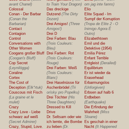
avant Chanel)
to Train Your Dragon)
om jag inte fanns)
Colossal
Das dreckige
Elio
Conan - Der Barbar
Dutzend
(The Dirty
Elite Squad - Im
(Conan the
Dozen)
Sumpf der Korruption
Barbarian)
Drei Amigos!
(Three
(Tropa de Elite 2 - O
Contact
Amigos!)
Inimigo Agora É
Contagion
Drei D
Outro)
Control
Drei Farben: Blau
Elizabethtown
Conversations with
(Trois Couleurs:
Emil und die
Other Women
Bleu)
Detektive (1954)
Coogans großer Bluff
Drei Farben: Rot
Emilia Pérez
(Coogan's Bluff)
(Trois Couleurs:
Enfant Terrible
Cop Secret
Rouge)
Entgleist
(Derailed)
(Leynilögga)
Drei Farben: Weiß
Equilibrium
Coraline
(Trois Couleurs:
Er ist wieder da
Cortex
Blanc)
Eraserhead
The Cost of
Drei Haselnüsse für
Erbarmungslos
Deception
(Elk*rtuk)
Aschenbrödel
(Tri
(Unforgiven)
Couscous mit Fisch
orísky pro Popelku)
Erbsen auf halb 6
(La graine et le
Drei Töchter
(His
Erdbeben
mulet)
Three Daughters)
(Earthquake)
Crazy
Dressed to Kill
Die Erfindung der
Crazy Love - Liebe
Drive
Wahrheit
(Miss
schwarz auf weiß
Dr. Seltsam oder wie
Sloane)
(Secret Admirer)
ich lernte, die Bombe
Es geschah in einer
Crazy, Stupid, Love.
zu lieben
(Dr.
Nacht
(It Happened