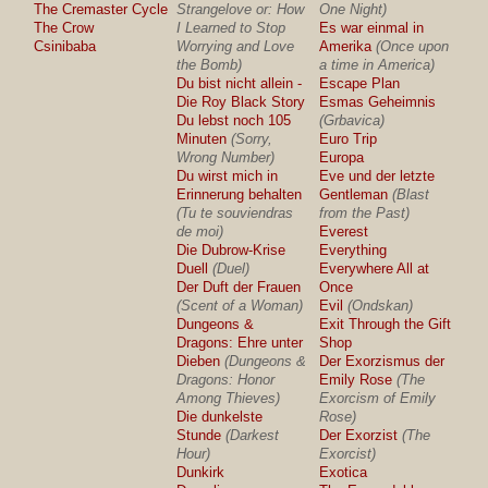
The Cremaster Cycle
Strangelove or: How
One Night)
The Crow
I Learned to Stop
Es war einmal in
Csinibaba
Worrying and Love
Amerika
(Once upon
the Bomb)
a time in America)
Du bist nicht allein -
Escape Plan
Die Roy Black Story
Esmas Geheimnis
Du lebst noch 105
(Grbavica)
Minuten
(Sorry,
Euro Trip
Wrong Number)
Europa
Du wirst mich in
Eve und der letzte
Erinnerung behalten
Gentleman
(Blast
(Tu te souviendras
from the Past)
de moi)
Everest
Die Dubrow-Krise
Everything
Duell
(Duel)
Everywhere All at
Der Duft der Frauen
Once
(Scent of a Woman)
Evil
(Ondskan)
Dungeons &
Exit Through the Gift
Dragons: Ehre unter
Shop
Dieben
(Dungeons &
Der Exorzismus der
Dragons: Honor
Emily Rose
(The
Among Thieves)
Exorcism of Emily
Die dunkelste
Rose)
Stunde
(Darkest
Der Exorzist
(The
Hour)
Exorcist)
Dunkirk
Exotica