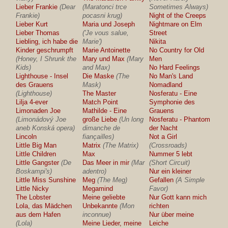
Lieber Frankie
(Dear
(Maratonci trce
Sometimes Always)
Frankie)
pocasni krug)
Night of the Creeps
Lieber Kurt
Maria und Joseph
Nightmare on Elm
Lieber Thomas
('Je vous salue,
Street
Liebling, ich habe die
Marie')
Nikita
Kinder geschrumpft
Marie Antoinette
No Country for Old
(Honey, I Shrunk the
Mary und Max
(Mary
Men
Kids)
and Max)
No Hard Feelings
Lighthouse - Insel
Die Maske
(The
No Man's Land
des Grauens
Mask)
Nomadland
(Lighthouse)
The Master
Nosferatu - Eine
Lilja 4-ever
Match Point
Symphonie des
Limonaden Joe
Mathilde - Eine
Grauens
(Limonádový Joe
große Liebe
(Un long
Nosferatu - Phantom
aneb Konská opera)
dimanche de
der Nacht
Lincoln
fiançailles)
Not a Girl
Little Big Man
Matrix
(The Matrix)
(Crossroads)
Little Children
Max
Nummer 5 lebt
Little Gangster
(De
Das Meer in mir
(Mar
(Short Circuit)
Boskampi's)
adentro)
Nur ein kleiner
Little Miss Sunshine
Meg
(The Meg)
Gefallen
(A Simple
Little Nicky
Megamind
Favor)
The Lobster
Meine geliebte
Nur Gott kann mich
Lola, das Mädchen
Unbekannte
(Mon
richten
aus dem Hafen
inconnue)
Nur über meine
(Lola)
Meine Lieder, meine
Leiche