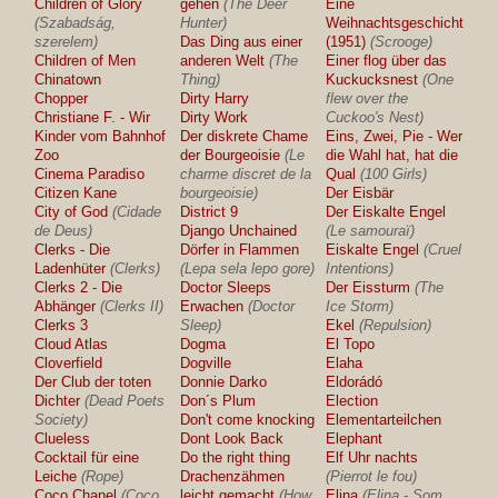
Children of Glory
gehen
(The Deer
Eine
(Szabadság,
Hunter)
Weihnachtsgeschichte
szerelem)
Das Ding aus einer
(1951)
(Scrooge)
Children of Men
anderen Welt
(The
Einer flog über das
Chinatown
Thing)
Kuckucksnest
(One
Chopper
Dirty Harry
flew over the
Christiane F. - Wir
Dirty Work
Cuckoo's Nest)
Kinder vom Bahnhof
Der diskrete Chame
Eins, Zwei, Pie - Wer
Zoo
der Bourgeoisie
(Le
die Wahl hat, hat die
Cinema Paradiso
charme discret de la
Qual
(100 Girls)
Citizen Kane
bourgeoisie)
Der Eisbär
City of God
(Cidade
District 9
Der Eiskalte Engel
de Deus)
Django Unchained
(Le samouraï)
Clerks - Die
Dörfer in Flammen
Eiskalte Engel
(Cruel
Ladenhüter
(Clerks)
(Lepa sela lepo gore)
Intentions)
Clerks 2 - Die
Doctor Sleeps
Der Eissturm
(The
Abhänger
(Clerks II)
Erwachen
(Doctor
Ice Storm)
Clerks 3
Sleep)
Ekel
(Repulsion)
Cloud Atlas
Dogma
El Topo
Cloverfield
Dogville
Elaha
Der Club der toten
Donnie Darko
Eldorádó
Dichter
(Dead Poets
Don´s Plum
Election
Society)
Don't come knocking
Elementarteilchen
Clueless
Dont Look Back
Elephant
Cocktail für eine
Do the right thing
Elf Uhr nachts
Leiche
(Rope)
Drachenzähmen
(Pierrot le fou)
Coco Chanel
(Coco
leicht gemacht
(How
Elina
(Elina - Som