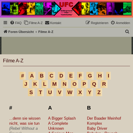
Underground Film
Community
Die Underground Film Community ist ein deutschsprachiges Filmforum und ein Paradies
FAQ
Filme A-Z
Kontakt
Registrieren
Anmelden
für Cineasten und Filmsüchtige jenseits des Mainstreams.
S
Foren-Übersicht
Filme A-Z
u
c
h
Filme A-Z
e
#
A
B
C
D
E
F
G
H
I
J
K
L
M
N
O
P
Q
R
S
T
U
V
W
X
Y
Z
#
A
B
...denn sie wissen
A Bigger Splash
Der Baader Meinhof
nicht, was sie tun
A Complete
Komplex
(Rebel Without a
Unknown
Baby Driver