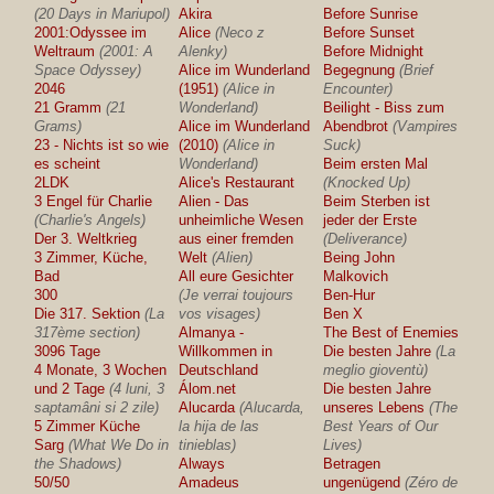
(20 Days in Mariupol)
Akira
Before Sunrise
2001:Odyssee im
Alice
(Neco z
Before Sunset
Weltraum
(2001: A
Alenky)
Before Midnight
Space Odyssey)
Alice im Wunderland
Begegnung
(Brief
2046
(1951)
(Alice in
Encounter)
21 Gramm
(21
Wonderland)
Beilight - Biss zum
Grams)
Alice im Wunderland
Abendbrot
(Vampires
23 - Nichts ist so wie
(2010)
(Alice in
Suck)
es scheint
Wonderland)
Beim ersten Mal
2LDK
Alice's Restaurant
(Knocked Up)
3 Engel für Charlie
Alien - Das
Beim Sterben ist
(Charlie's Angels)
unheimliche Wesen
jeder der Erste
Der 3. Weltkrieg
aus einer fremden
(Deliverance)
3 Zimmer, Küche,
Welt
(Alien)
Being John
Bad
All eure Gesichter
Malkovich
300
(Je verrai toujours
Ben-Hur
Die 317. Sektion
(La
vos visages)
Ben X
317ème section)
Almanya -
The Best of Enemies
3096 Tage
Willkommen in
Die besten Jahre
(La
4 Monate, 3 Wochen
Deutschland
meglio gioventù)
und 2 Tage
(4 luni, 3
Álom.net
Die besten Jahre
saptamâni si 2 zile)
Alucarda
(Alucarda,
unseres Lebens
(The
5 Zimmer Küche
la hija de las
Best Years of Our
Sarg
(What We Do in
tinieblas)
Lives)
the Shadows)
Always
Betragen
50/50
Amadeus
ungenügend
(Zéro de