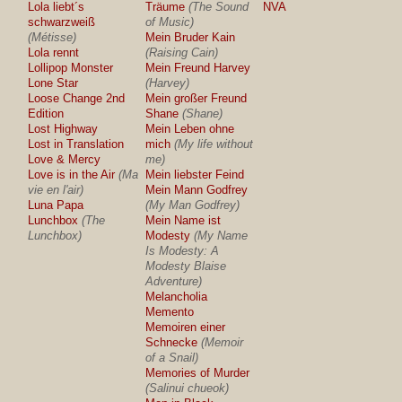
Lola liebt´s
Träume
(The Sound
NVA
schwarzweiß
of Music)
(Métisse)
Mein Bruder Kain
Lola rennt
(Raising Cain)
Lollipop Monster
Mein Freund Harvey
Lone Star
(Harvey)
Loose Change 2nd
Mein großer Freund
Edition
Shane
(Shane)
Lost Highway
Mein Leben ohne
Lost in Translation
mich
(My life without
Love & Mercy
me)
Love is in the Air
(Ma
Mein liebster Feind
vie en l'air)
Mein Mann Godfrey
Luna Papa
(My Man Godfrey)
Lunchbox
(The
Mein Name ist
Lunchbox)
Modesty
(My Name
Is Modesty: A
Modesty Blaise
Adventure)
Melancholia
Memento
Memoiren einer
Schnecke
(Memoir
of a Snail)
Memories of Murder
(Salinui chueok)