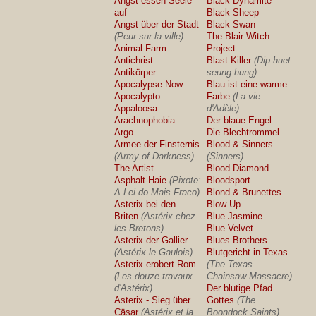
Angst essen Seele
Black Dynamite
auf
Black Sheep
Angst über der Stadt
Black Swan
(Peur sur la ville)
The Blair Witch
Animal Farm
Project
Antichrist
Blast Killer
(Dip huet
Antikörper
seung hung)
Apocalypse Now
Blau ist eine warme
Apocalypto
Farbe
(La vie
Appaloosa
d'Adèle)
Arachnophobia
Der blaue Engel
Argo
Die Blechtrommel
Armee der Finsternis
Blood & Sinners
(Army of Darkness)
(Sinners)
The Artist
Blood Diamond
Asphalt-Haie
(Pixote:
Bloodsport
A Lei do Mais Fraco)
Blond & Brunettes
Asterix bei den
Blow Up
Briten
(Astérix chez
Blue Jasmine
les Bretons)
Blue Velvet
Asterix der Gallier
Blues Brothers
(Astérix le Gaulois)
Blutgericht in Texas
Asterix erobert Rom
(The Texas
(Les douze travaux
Chainsaw Massacre)
d'Astérix)
Der blutige Pfad
Asterix - Sieg über
Gottes
(The
Cäsar
(Astérix et la
Boondock Saints)