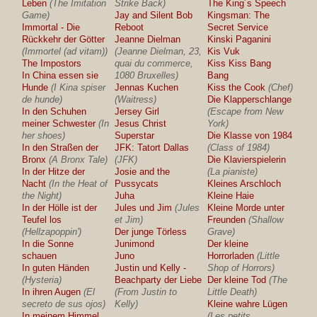
Leben
(The Imitation
Strike Back)
The King´s Speech
Game)
Jay and Silent Bob
Kingsman: The
Immortal - Die
Reboot
Secret Service
Rückkehr der Götter
Jeanne Dielman
Kinski Paganini
(Immortel (ad vitam))
(Jeanne Dielman, 23,
Kis Vuk
The Impostors
quai du commerce,
Kiss Kiss Bang
In China essen sie
1080 Bruxelles)
Bang
Hunde
(I Kina spiser
Jennas Kuchen
Kiss the Cook
(Chef)
de hunde)
(Waitress)
Die Klapperschlange
In den Schuhen
Jersey Girl
(Escape from New
meiner Schwester
(In
Jesus Christ
York)
her shoes)
Superstar
Die Klasse von 1984
In den Straßen der
JFK: Tatort Dallas
(Class of 1984)
Bronx
(A Bronx Tale)
(JFK)
Die Klavierspielerin
In der Hitze der
Josie and the
(La pianiste)
Nacht
(In the Heat of
Pussycats
Kleines Arschloch
the Night)
Juha
Kleine Haie
In der Hölle ist der
Jules und Jim
(Jules
Kleine Morde unter
Teufel los
et Jim)
Freunden
(Shallow
(Hellzapoppin')
Der junge Törless
Grave)
In die Sonne
Junimond
Der kleine
schauen
Juno
Horrorladen
(Little
In guten Händen
Justin und Kelly -
Shop of Horrors)
(Hysteria)
Beachparty der Liebe
Der kleine Tod
(The
In ihren Augen
(El
(From Justin to
Little Death)
secreto de sus ojos)
Kelly)
Kleine wahre Lügen
In meinem Himmel
(Les petits