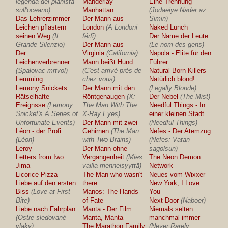
legenda del pianista
Manderlay
Eine Trennung
sull'oceano)
Manhattan
(Jodaeiye Nader az
Das Lehrerzimmer
Der Mann aus
Simin)
Leichen pflastern
London
(A Londoni
Naked Lunch
seinen Weg
(Il
férfi)
Der Name der Leute
Grande Silenzio)
Der Mann aus
(Le nom des gens)
Der
Virginia
(California)
Napola - Elite für den
Leichenverbrenner
Mann beißt Hund
Führer
(Spalovac mrtvol)
(C'est arrivé près de
Natural Born Killers
Lemming
chez vous)
Natürlich blond!
Lemony Snickets
Der Mann mit den
(Legally Blonde)
Rätselhafte
Röntgenaugen
(X:
Der Nebel
(The Mist)
Ereignsse
(Lemony
The Man With The
Needful Things - In
Snicket's A Series of
X-Ray Eyes)
einer kleinen Stadt
Unfortunate Events)
Der Mann mit zwei
(Needful Things)
Léon - der Profi
Gehirnen
(The Man
Nefes - Der Atemzug
(Léon)
with Two Brains)
(Nefes: Vatan
Leroy
Der Mann ohne
sagolsun)
Letters from Iwo
Vergangenheit
(Mies
The Neon Demon
Jima
vailla menneisyyttä)
Network
Licorice Pizza
The Man who wasn't
Neues vom Wixxer
Liebe auf den ersten
there
New York, I Love
Biss
(Love at First
Manos: The Hands
You
Bite)
of Fate
Next Door
(Naboer)
Liebe nach Fahrplan
Manta - Der Film
Niemals selten
(Ostre sledované
Manta, Manta
manchmal immer
vlaky)
The Marathon Family
(Never Rarely