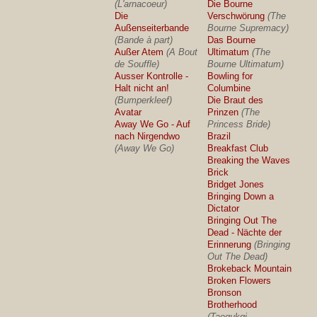
(L'arnacoeur)
Die Bourne
Die
Verschwörung
(The
Außenseiterbande
Bourne Supremacy)
(Bande à part)
Das Bourne
Außer Atem
(A Bout
Ultimatum
(The
de Souffle)
Bourne Ultimatum)
Ausser Kontrolle -
Bowling for
Halt nicht an!
Columbine
(Bumperkleef)
Die Braut des
Avatar
Prinzen
(The
Away We Go - Auf
Princess Bride)
nach Nirgendwo
Brazil
(Away We Go)
Breakfast Club
Breaking the Waves
Brick
Bridget Jones
Bringing Down a
Dictator
Bringing Out The
Dead - Nächte der
Erinnerung
(Bringing
Out The Dead)
Brokeback Mountain
Broken Flowers
Bronson
Brotherhood
(Taegukgi