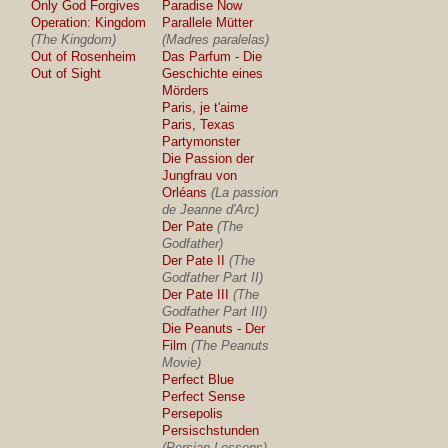
Only God Forgives
Paradise Now
Operation: Kingdom
Parallele Mütter
(The Kingdom)
(Madres paralelas)
Out of Rosenheim
Das Parfum - Die
Out of Sight
Geschichte eines
Mörders
Paris, je t'aime
Paris, Texas
Partymonster
Die Passion der
Jungfrau von
Orléans
(La passion
de Jeanne d'Arc)
Der Pate
(The
Godfather)
Der Pate II
(The
Godfather Part II)
Der Pate III
(The
Godfather Part III)
Die Peanuts - Der
Film
(The Peanuts
Movie)
Perfect Blue
Perfect Sense
Persepolis
Persischstunden
(Persian Lessons)