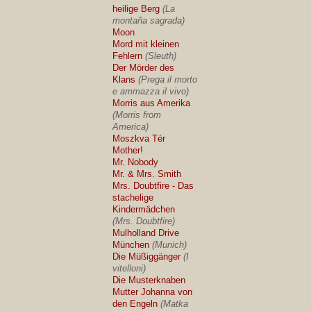
heilige Berg
(La
montaña sagrada)
Moon
Mord mit kleinen
Fehlern
(Sleuth)
Der Mörder des
Klans
(Prega il morto
e ammazza il vivo)
Morris aus Amerika
(Morris from
America)
Moszkva Tér
Mother!
Mr. Nobody
Mr. & Mrs. Smith
Mrs. Doubtfire - Das
stachelige
Kindermädchen
(Mrs. Doubtfire)
Mulholland Drive
München
(Munich)
Die Müßiggänger
(I
vitelloni)
Die Musterknaben
Mutter Johanna von
den Engeln
(Matka