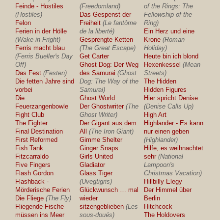
Feinde - Hostiles
(Freedomland)
of the Rings: The
(Hostiles)
Das Gespenst der
Fellowship of the
Felon
Freiheit
(Le fantôme
Ring)
Ferien in der Hölle
de la liberté)
Ein Herz und eine
(Wake in Fright)
Gesprengte Ketten
Krone
(Roman
Ferris macht blau
(The Great Escape)
Holiday)
(Ferris Bueller's Day
Get Carter
Heute bin ich blond
Off)
Ghost Dog: Der Weg
Hexenkessel
(Mean
Das Fest
(Festen)
des Samurai
(Ghost
Streets)
Die fetten Jahre sind
Dog: The Way of the
The Hidden
vorbei
Samurai)
Hidden Figures
Die
Ghost World
Hier spricht Denise
Feuerzangenbowle
Der Ghostwriter
(The
(Denise Calls Up)
Fight Club
Ghost Writer)
High Art
The Fighter
Der Gigant aus dem
Highlander - Es kann
Final Destination
All
(The Iron Giant)
nur einen geben
First Reformed
Gimme Shelter
(Highlander)
Fish Tank
Ginger Snaps
Hilfe, es weihnachtet
Fitzcarraldo
Girls United
sehr
(National
Five Fingers
Gladiator
Lampoon's
Flash Gordon
Glass Tiger
Christmas Vacation)
Flashback -
(Üvegtigris)
Hillbilly Elegy
Mörderische Ferien
Glückwunsch … mal
Der Himmel über
Die Fliege
(The Fly)
wieder
Berlin
Fliegende Fische
sitzengeblieben
(Les
Hitchcock
müssen ins Meer
sous-doués)
The Holdovers