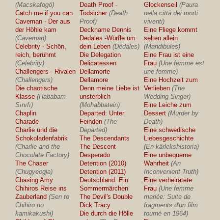
(Macskafogó)
Death Proof -
Glockenseil
(Paura
Catch me if you can
Todsicher
(Death
nella città dei morti
Caveman - Der aus
Proof)
viventi)
der Höhle kam
Deckname Dennis
Eine Fliege kommt
(Caveman)
Dedales -Würfle um
selten allein
Celebrity - Schön,
dein Leben
(Dédales)
(Mandibules)
reich, berühmt
Die Delegation
Eine Frau ist eine
(Celebrity)
Delicatessen
Frau
(Une femme est
Challengers - Rivalen
Dellamorte
une femme)
(Challengers)
Dellamore
Eine Hochzeit zum
Die chaotische
Denn meine Liebe ist
Verlieben
(The
Klasse
(Hababam
unsterblich
Wedding Singer)
Sınıfı)
(Mohabbatein)
Eine Leiche zum
Chaplin
Departed: Unter
Dessert
(Murder by
Charade
Feinden
(The
Death)
Charlie und die
Departed)
Eine schwedische
Schokoladenfabrik
The Descendants
Liebesgeschichte
(Charlie and the
The Descent
(En kärlekshistoria)
Chocolate Factory)
Desperado
Eine unbequeme
The Chaser
Detention (2010)
Wahrheit
(An
(Chugyeogja)
Detention (2011)
Inconvenient Truth)
Chasing Amy
Deutschland. Ein
Eine verheiratete
Chihiros Reise ins
Sommermärchen
Frau
(Une femme
Zauberland
(Sen to
The Devil's Double
mariée: Suite de
Chihiro no
Dick Tracy
fragments d'un film
kamikakushi)
Die durch die Hölle
tourné en 1964)