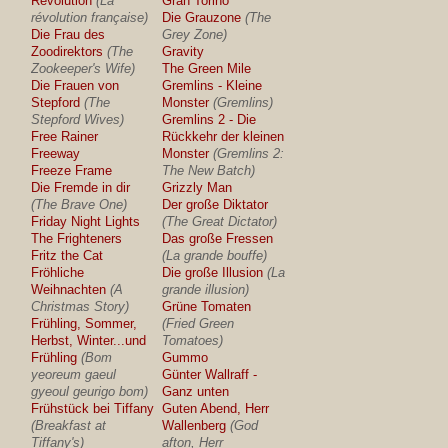
Revolution
(La
Gran Torino
révolution française)
Die Grauzone
(The
Die Frau des
Grey Zone)
Zoodirektors
(The
Gravity
Zookeeper's Wife)
The Green Mile
Die Frauen von
Gremlins - Kleine
Stepford
(The
Monster
(Gremlins)
Stepford Wives)
Gremlins 2 - Die
Free Rainer
Rückkehr der kleinen
Freeway
Monster
(Gremlins 2:
Freeze Frame
The New Batch)
Die Fremde in dir
Grizzly Man
(The Brave One)
Der große Diktator
Friday Night Lights
(The Great Dictator)
The Frighteners
Das große Fressen
Fritz the Cat
(La grande bouffe)
Fröhliche
Die große Illusion
(La
Weihnachten
(A
grande illusion)
Christmas Story)
Grüne Tomaten
Frühling, Sommer,
(Fried Green
Herbst, Winter...und
Tomatoes)
Frühling
(Bom
Gummo
yeoreum gaeul
Günter Wallraff -
gyeoul geurigo bom)
Ganz unten
Frühstück bei Tiffany
Guten Abend, Herr
(Breakfast at
Wallenberg
(God
Tiffany's)
afton, Herr