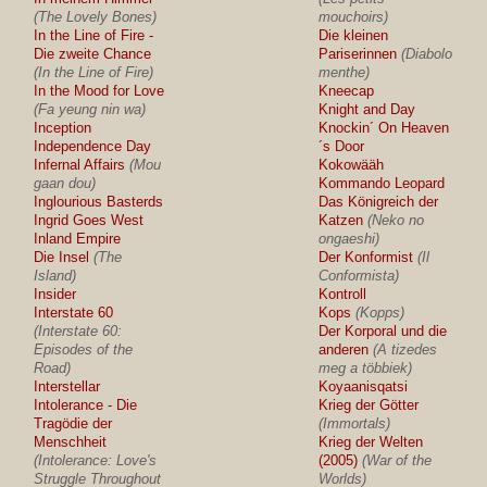
(The Lovely Bones)
mouchoirs)
In the Line of Fire -
Die kleinen
Die zweite Chance
Pariserinnen
(Diabolo
(In the Line of Fire)
menthe)
In the Mood for Love
Kneecap
(Fa yeung nin wa)
Knight and Day
Inception
Knockin´ On Heaven
Independence Day
´s Door
Infernal Affairs
(Mou
Kokowääh
gaan dou)
Kommando Leopard
Inglourious Basterds
Das Königreich der
Ingrid Goes West
Katzen
(Neko no
Inland Empire
ongaeshi)
Die Insel
(The
Der Konformist
(Il
Island)
Conformista)
Insider
Kontroll
Interstate 60
Kops
(Kopps)
(Interstate 60:
Der Korporal und die
Episodes of the
anderen
(A tizedes
Road)
meg a többiek)
Interstellar
Koyaanisqatsi
Intolerance - Die
Krieg der Götter
Tragödie der
(Immortals)
Menschheit
Krieg der Welten
(Intolerance: Love's
(2005)
(War of the
Struggle Throughout
Worlds)