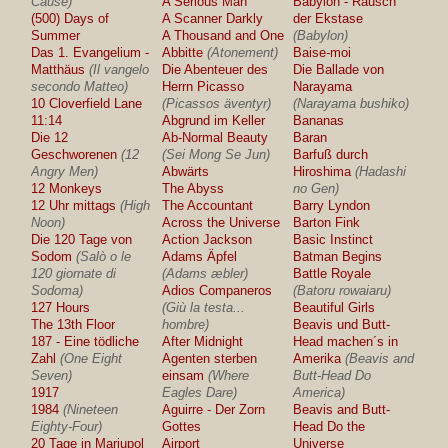
Cause)
A Serious Man
Babylon - Rausch
(500) Days of
A Scanner Darkly
der Ekstase
Summer
A Thousand and One
(Babylon)
Das 1. Evangelium -
Abbitte
(Atonement)
Baise-moi
Matthäus
(Il vangelo
Die Abenteuer des
Die Ballade von
secondo Matteo)
Herrn Picasso
Narayama
10 Cloverfield Lane
(Picassos äventyr)
(Narayama bushiko)
11:14
Abgrund im Keller
Bananas
Die 12
Ab-Normal Beauty
Baran
Geschworenen
(12
(Sei Mong Se Jun)
Barfuß durch
Angry Men)
Abwärts
Hiroshima
(Hadashi
12 Monkeys
The Abyss
no Gen)
12 Uhr mittags
(High
The Accountant
Barry Lyndon
Noon)
Across the Universe
Barton Fink
Die 120 Tage von
Action Jackson
Basic Instinct
Sodom
(Salò o le
Adams Äpfel
Batman Begins
120 giornate di
(Adams æbler)
Battle Royale
Sodoma)
Adios Companeros
(Batoru rowaiaru)
127 Hours
(Giù la testa...
Beautiful Girls
The 13th Floor
hombre)
Beavis und Butt-
187 - Eine tödliche
After Midnight
Head machen´s in
Zahl
(One Eight
Agenten sterben
Amerika
(Beavis and
Seven)
einsam
(Where
Butt-Head Do
1917
Eagles Dare)
America)
1984
(Nineteen
Aguirre - Der Zorn
Beavis and Butt-
Eighty-Four)
Gottes
Head Do the
20 Tage in Mariupol
Airport
Universe