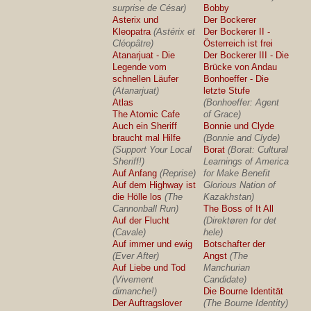
surprise de César)
Bobby
Asterix und
Der Bockerer
Kleopatra
(Astérix et
Der Bockerer II -
Cléopâtre)
Österreich ist frei
Atanarjuat - Die
Der Bockerer III - Die
Legende vom
Brücke von Andau
schnellen Läufer
Bonhoeffer - Die
(Atanarjuat)
letzte Stufe
Atlas
(Bonhoeffer: Agent
The Atomic Cafe
of Grace)
Auch ein Sheriff
Bonnie und Clyde
braucht mal Hilfe
(Bonnie and Clyde)
(Support Your Local
Borat
(Borat: Cultural
Sheriff!)
Learnings of America
Auf Anfang
(Reprise)
for Make Benefit
Auf dem Highway ist
Glorious Nation of
die Hölle los
(The
Kazakhstan)
Cannonball Run)
The Boss of It All
Auf der Flucht
(Direktøren for det
(Cavale)
hele)
Auf immer und ewig
Botschafter der
(Ever After)
Angst
(The
Auf Liebe und Tod
Manchurian
(Vivement
Candidate)
dimanche!)
Die Bourne Identität
Der Auftragslover
(The Bourne Identity)