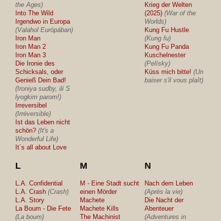
the Ages)
Krieg der Welten
Into The Wild
(2025)
(War of the
Irgendwo in Europa
Worlds)
(Valahol Európában)
Kung Fu Hustle
Iron Man
(Kung fu)
Iron Man 2
Kung Fu Panda
Iron Man 3
Kuschelnester
Die Ironie des
(Pelísky)
Schicksals, oder
Küss mich bitte!
(Un
Genieß Dein Bad!
baiser s'il vous plaît)
(Ironiya sudby, ili S
lyogkim parom!)
Irreversibel
(Irréversible)
Ist das Leben nicht
schön?
(It's a
Wonderful Life)
It´s all about Love
L
M
N
L.A. Confidential
M - Eine Stadt sucht
Nach dem Leben
L.A. Crash
(Crash)
einen Mörder
(Après la vie)
L.A. Story
Machete
Die Nacht der
La Boum - Die Fete
Machete Kills
Abenteuer
(La boum)
The Machinist
(Adventures in