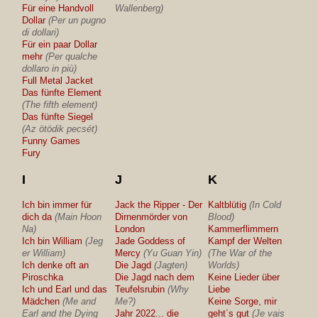
Für eine Handvoll
Wallenberg)
Dollar
(Per un pugno
di dollari)
Für ein paar Dollar
mehr
(Per qualche
dollaro in più)
Full Metal Jacket
Das fünfte Element
(The fifth element)
Das fünfte Siegel
(Az ötödik pecsét)
Funny Games
Fury
I
J
K
Ich bin immer für
Jack the Ripper - Der
Kaltblütig
(In Cold
dich da
(Main Hoon
Dirnenmörder von
Blood)
Na)
London
Kammerflimmern
Ich bin William
(Jeg
Jade Goddess of
Kampf der Welten
er William)
Mercy
(Yu Guan Yin)
(The War of the
Ich denke oft an
Die Jagd
(Jagten)
Worlds)
Piroschka
Die Jagd nach dem
Keine Lieder über
Ich und Earl und das
Teufelsrubin
(Why
Liebe
Mädchen
(Me and
Me?)
Keine Sorge, mir
Earl and the Dying
Jahr 2022... die
geht´s gut
(Je vais