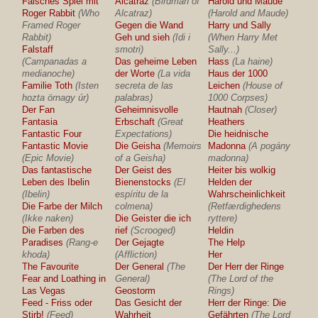
Falsches Spiel mit
Alcatraz
(Birdman of
Harold und Maude
Roger Rabbit
(Who
Alcatraz)
(Harold and Maude)
Framed Roger
Gegen die Wand
Harry und Sally
Rabbit)
Geh und sieh
(Idi i
(When Harry Met
Falstaff
smotri)
Sally...)
(Campanadas a
Das geheime Leben
Hass
(La haine)
medianoche)
der Worte
(La vida
Haus der 1000
Familie Toth
(Isten
secreta de las
Leichen
(House of
hozta örnagy úr)
palabras)
1000 Corpses)
Der Fan
Geheimnisvolle
Hautnah
(Closer)
Fantasia
Erbschaft
(Great
Heathers
Fantastic Four
Expectations)
Die heidnische
Fantastic Movie
Die Geisha
(Memoirs
Madonna
(A pogány
(Epic Movie)
of a Geisha)
madonna)
Das fantastische
Der Geist des
Heiter bis wolkig
Leben des Ibelin
Bienenstocks
(El
Helden der
(Ibelin)
espíritu de la
Wahrscheinlichkeit
Die Farbe der Milch
colmena)
(Retfærdighedens
(Ikke naken)
Die Geister die ich
ryttere)
Die Farben des
rief
(Scrooged)
Heldin
Paradises
(Rang-e
Der Gejagte
The Help
khoda)
(Affliction)
Her
The Favourite
Der General
(The
Der Herr der Ringe
Fear and Loathing in
General)
(The Lord of the
Las Vegas
Geostorm
Rings)
Feed - Friss oder
Das Gesicht der
Herr der Ringe: Die
Stirb!
(Feed)
Wahrheit
Gefährten
(The Lord