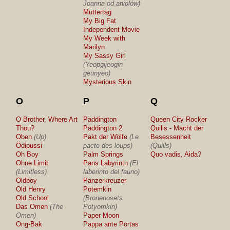
Joanna od aniolów)
Muttertag
My Big Fat
Independent Movie
My Week with
Marilyn
My Sassy Girl
(Yeopgijeogin
geunyeo)
Mysterious Skin
O
P
Q
O Brother, Where Art
Paddington
Queen City Rocker
Thou?
Paddington 2
Quills - Macht der
Oben
(Up)
Pakt der Wölfe
(Le
Besessenheit
Ödipussi
pacte des loups)
(Quills)
Oh Boy
Palm Springs
Quo vadis, Aida?
Ohne Limit
Pans Labyrinth
(El
(Limitless)
laberinto del fauno)
Oldboy
Panzerkreuzer
Old Henry
Potemkin
Old School
(Bronenosets
Das Omen
(The
Potyomkin)
Omen)
Paper Moon
Ong-Bak
Pappa ante Portas