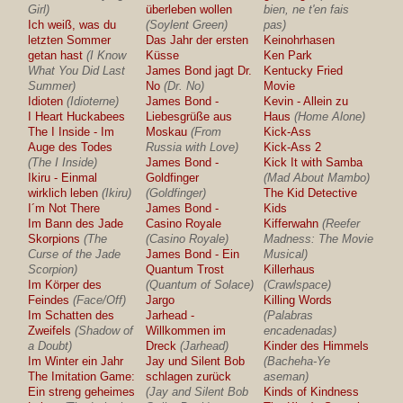
Girl)
überleben wollen
bien, ne t'en fais
Ich weiß, was du
(Soylent Green)
pas)
letzten Sommer
Das Jahr der ersten
Keinohrhasen
getan hast
(I Know
Küsse
Ken Park
What You Did Last
James Bond jagt Dr.
Kentucky Fried
Summer)
No
(Dr. No)
Movie
Idioten
(Idioterne)
James Bond -
Kevin - Allein zu
I Heart Huckabees
Liebesgrüße aus
Haus
(Home Alone)
The I Inside - Im
Moskau
(From
Kick-Ass
Auge des Todes
Russia with Love)
Kick-Ass 2
(The I Inside)
James Bond -
Kick It with Samba
Ikiru - Einmal
Goldfinger
(Mad About Mambo)
wirklich leben
(Ikiru)
(Goldfinger)
The Kid Detective
I´m Not There
James Bond -
Kids
Im Bann des Jade
Casino Royale
Kifferwahn
(Reefer
Skorpions
(The
(Casino Royale)
Madness: The Movie
Curse of the Jade
James Bond - Ein
Musical)
Scorpion)
Quantum Trost
Killerhaus
Im Körper des
(Quantum of Solace)
(Crawlspace)
Feindes
(Face/Off)
Jargo
Killing Words
Im Schatten des
Jarhead -
(Palabras
Zweifels
(Shadow of
Willkommen im
encadenadas)
a Doubt)
Dreck
(Jarhead)
Kinder des Himmels
Im Winter ein Jahr
Jay und Silent Bob
(Bacheha-Ye
The Imitation Game:
schlagen zurück
aseman)
Ein streng geheimes
(Jay and Silent Bob
Kinds of Kindness