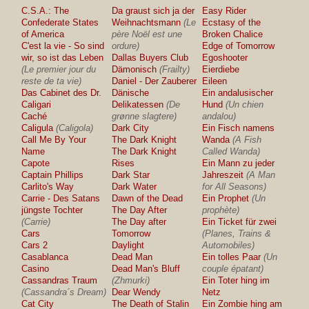
C.S.A.: The
Da graust sich ja der
Easy Rider
Confederate States
Weihnachtsmann
(Le
Ecstasy of the
of America
père Noël est une
Broken Chalice
C'est la vie - So sind
ordure)
Edge of Tomorrow
wir, so ist das Leben
Dallas Buyers Club
Egoshooter
(Le premier jour du
Dämonisch
(Frailty)
Eierdiebe
reste de ta vie)
Daniel - Der Zauberer
Eileen
Das Cabinet des Dr.
Dänische
Ein andalusischer
Caligari
Delikatessen
(De
Hund
(Un chien
Caché
grønne slagtere)
andalou)
Caligula
(Caligola)
Dark City
Ein Fisch namens
Call Me By Your
The Dark Knight
Wanda
(A Fish
Name
The Dark Knight
Called Wanda)
Capote
Rises
Ein Mann zu jeder
Captain Phillips
Dark Star
Jahreszeit
(A Man
Carlito's Way
Dark Water
for All Seasons)
Carrie - Des Satans
Dawn of the Dead
Ein Prophet
(Un
jüngste Tochter
The Day After
prophète)
(Carrie)
The Day after
Ein Ticket für zwei
Cars
Tomorrow
(Planes, Trains &
Cars 2
Daylight
Automobiles)
Casablanca
Dead Man
Ein tolles Paar
(Un
Casino
Dead Man's Bluff
couple épatant)
Cassandras Traum
(Zhmurki)
Ein Toter hing im
(Cassandra´s Dream)
Dear Wendy
Netz
Cat City
The Death of Stalin
Ein Zombie hing am