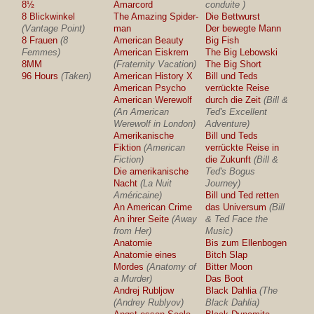
8½
Amarcord
conduite )
8 Blickwinkel
The Amazing Spider-
Die Bettwurst
(Vantage Point)
man
Der bewegte Mann
8 Frauen
(8
American Beauty
Big Fish
Femmes)
American Eiskrem
The Big Lebowski
8MM
(Fraternity Vacation)
The Big Short
96 Hours
(Taken)
American History X
Bill und Teds
American Psycho
verrückte Reise
American Werewolf
durch die Zeit
(Bill &
(An American
Ted's Excellent
Werewolf in London)
Adventure)
Amerikanische
Bill und Teds
Fiktion
(American
verrückte Reise in
Fiction)
die Zukunft
(Bill &
Die amerikanische
Ted's Bogus
Nacht
(La Nuit
Journey)
Américaine)
Bill und Ted retten
An American Crime
das Universum
(Bill
An ihrer Seite
(Away
& Ted Face the
from Her)
Music)
Anatomie
Bis zum Ellenbogen
Anatomie eines
Bitch Slap
Mordes
(Anatomy of
Bitter Moon
a Murder)
Das Boot
Andrej Rubljow
Black Dahlia
(The
(Andrey Rublyov)
Black Dahlia)