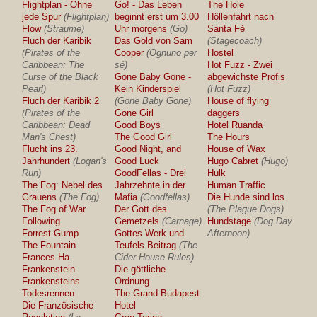
Flightplan - Ohne
Go! - Das Leben
The Hole
jede Spur
(Flightplan)
beginnt erst um 3.00
Höllenfahrt nach
Flow
(Straume)
Uhr morgens
(Go)
Santa Fé
Fluch der Karibik
Das Gold von Sam
(Stagecoach)
(Pirates of the
Cooper
(Ognuno per
Hostel
Caribbean: The
sé)
Hot Fuzz - Zwei
Curse of the Black
Gone Baby Gone -
abgewichste Profis
Pearl)
Kein Kinderspiel
(Hot Fuzz)
Fluch der Karibik 2
(Gone Baby Gone)
House of flying
(Pirates of the
Gone Girl
daggers
Caribbean: Dead
Good Boys
Hotel Ruanda
Man's Chest)
The Good Girl
The Hours
Flucht ins 23.
Good Night, and
House of Wax
Jahrhundert
(Logan's
Good Luck
Hugo Cabret
(Hugo)
Run)
GoodFellas - Drei
Hulk
The Fog: Nebel des
Jahrzehnte in der
Human Traffic
Grauens
(The Fog)
Mafia
(Goodfellas)
Die Hunde sind los
The Fog of War
Der Gott des
(The Plague Dogs)
Following
Gemetzels
(Carnage)
Hundstage
(Dog Day
Forrest Gump
Gottes Werk und
Afternoon)
The Fountain
Teufels Beitrag
(The
Frances Ha
Cider House Rules)
Frankenstein
Die göttliche
Frankensteins
Ordnung
Todesrennen
The Grand Budapest
Die Französische
Hotel