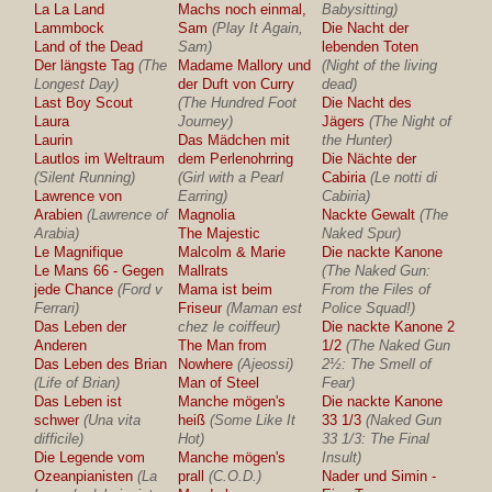
La La Land
Machs noch einmal,
Babysitting)
Lammbock
Sam
(Play It Again,
Die Nacht der
Land of the Dead
Sam)
lebenden Toten
Der längste Tag
(The
Madame Mallory und
(Night of the living
Longest Day)
der Duft von Curry
dead)
Last Boy Scout
(The Hundred Foot
Die Nacht des
Laura
Journey)
Jägers
(The Night of
Laurin
Das Mädchen mit
the Hunter)
Lautlos im Weltraum
dem Perlenohrring
Die Nächte der
(Silent Running)
(Girl with a Pearl
Cabiria
(Le notti di
Lawrence von
Earring)
Cabiria)
Arabien
(Lawrence of
Magnolia
Nackte Gewalt
(The
Arabia)
The Majestic
Naked Spur)
Le Magnifique
Malcolm & Marie
Die nackte Kanone
Le Mans 66 - Gegen
Mallrats
(The Naked Gun:
jede Chance
(Ford v
Mama ist beim
From the Files of
Ferrari)
Friseur
(Maman est
Police Squad!)
Das Leben der
chez le coiffeur)
Die nackte Kanone 2
Anderen
The Man from
1/2
(The Naked Gun
Das Leben des Brian
Nowhere
(Ajeossi)
2½: The Smell of
(Life of Brian)
Man of Steel
Fear)
Das Leben ist
Manche mögen's
Die nackte Kanone
schwer
(Una vita
heiß
(Some Like It
33 1/3
(Naked Gun
difficile)
Hot)
33 1/3: The Final
Die Legende vom
Manche mögen's
Insult)
Ozeanpianisten
(La
prall
(C.O.D.)
Nader und Simin -