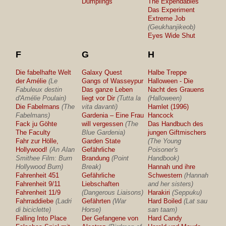
Dumplings
The Expendables
Das Experiment
Extreme Job
(Geukhanjikeob)
Eyes Wide Shut
F
G
H
Die fabelhafte Welt
Galaxy Quest
Halbe Treppe
der Amélie
(Le
Gangs of Wasseypur
Halloween - Die
Fabuleux destin
Das ganze Leben
Nacht des Grauens
d'Amélie Poulain)
liegt vor Dir
(Tutta la
(Halloween)
Die Fabelmans
(The
vita davanti)
Hamlet (1996)
Fabelmans)
Gardenia – Eine Frau
Hancock
Fack ju Göhte
will vergessen
(The
Das Handbuch des
The Faculty
Blue Gardenia)
jungen Giftmischers
Fahr zur Hölle,
Garden State
(The Young
Hollywood!
(An Alan
Gefährliche
Poisoner's
Smithee Film: Burn
Brandung
(Point
Handbook)
Hollywood Burn)
Break)
Hannah und ihre
Fahrenheit 451
Gefährliche
Schwestern
(Hannah
Fahrenheit 9/11
Liebschaften
and her sisters)
Fahrenheit 11/9
(Dangerous Liaisons)
Harakiri
(Seppuku)
Fahrraddiebe
(Ladri
Gefährten
(War
Hard Boiled
(Lat sau
di biciclette)
Horse)
san taam)
Falling Into Place
Der Gefangene von
Hard Candy