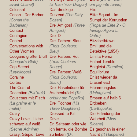
avant Chanel)
to Train Your Dragon)
om jag inte fanns)
Colossal
Das dreckige
Elio
Conan - Der Barbar
Dutzend
(The Dirty
Elite Squad - Im
(Conan the
Dozen)
Sumpf der Korruption
Barbarian)
Drei Amigos!
(Three
(Tropa de Elite 2 - O
Contact
Amigos!)
Inimigo Agora É
Contagion
Drei D
Outro)
Control
Drei Farben: Blau
Elizabethtown
Conversations with
(Trois Couleurs:
Emil und die
Other Women
Bleu)
Detektive (1954)
Coogans großer Bluff
Drei Farben: Rot
Emilia Pérez
(Coogan's Bluff)
(Trois Couleurs:
Enfant Terrible
Cop Secret
Rouge)
Entgleist
(Derailed)
(Leynilögga)
Drei Farben: Weiß
Equilibrium
Coraline
(Trois Couleurs:
Er ist wieder da
Cortex
Blanc)
Eraserhead
The Cost of
Drei Haselnüsse für
Erbarmungslos
Deception
(Elk*rtuk)
Aschenbrödel
(Tri
(Unforgiven)
Couscous mit Fisch
orísky pro Popelku)
Erbsen auf halb 6
(La graine et le
Drei Töchter
(His
Erdbeben
mulet)
Three Daughters)
(Earthquake)
Crazy
Dressed to Kill
Die Erfindung der
Crazy Love - Liebe
Drive
Wahrheit
(Miss
schwarz auf weiß
Dr. Seltsam oder wie
Sloane)
(Secret Admirer)
ich lernte, die Bombe
Es geschah in einer
Crazy, Stupid, Love.
zu lieben
(Dr.
Nacht
(It Happened