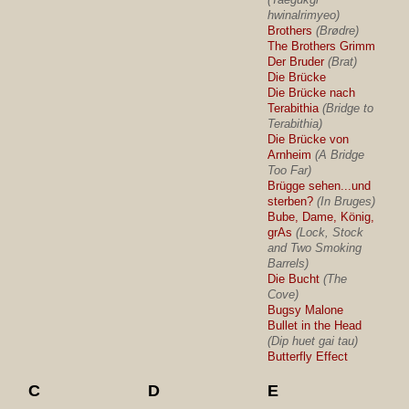
hwinalrimyeo)
Brothers
(Brødre)
The Brothers Grimm
Der Bruder
(Brat)
Die Brücke
Die Brücke nach
Terabithia
(Bridge to
Terabithia)
Die Brücke von
Arnheim
(A Bridge
Too Far)
Brügge sehen...und
sterben?
(In Bruges)
Bube, Dame, König,
grAs
(Lock, Stock
and Two Smoking
Barrels)
Die Bucht
(The
Cove)
Bugsy Malone
Bullet in the Head
(Dip huet gai tau)
Butterfly Effect
C
D
E