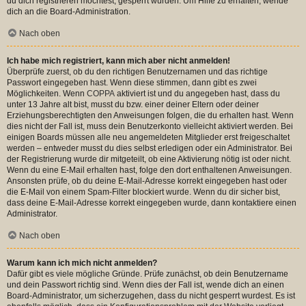
du dich registrieren möchtest, gesperrt wurden. Um Hilfe zu erhalten, wende
dich an die Board-Administration.
Nach oben
Ich habe mich registriert, kann mich aber nicht anmelden!
Überprüfe zuerst, ob du den richtigen Benutzernamen und das richtige
Passwort eingegeben hast. Wenn diese stimmen, dann gibt es zwei
Möglichkeiten. Wenn
COPPA
aktiviert ist und du angegeben hast, dass du
unter 13 Jahre alt bist, musst du bzw. einer deiner Eltern oder deiner
Erziehungsberechtigten den Anweisungen folgen, die du erhalten hast. Wenn
dies nicht der Fall ist, muss dein Benutzerkonto vielleicht aktiviert werden. Bei
einigen Boards müssen alle neu angemeldeten Mitglieder erst freigeschaltet
werden – entweder musst du dies selbst erledigen oder ein Administrator. Bei
der Registrierung wurde dir mitgeteilt, ob eine Aktivierung nötig ist oder nicht.
Wenn du eine E-Mail erhalten hast, folge den dort enthaltenen Anweisungen.
Ansonsten prüfe, ob du deine E-Mail-Adresse korrekt eingegeben hast oder
die E-Mail von einem Spam-Filter blockiert wurde. Wenn du dir sicher bist,
dass deine E-Mail-Adresse korrekt eingegeben wurde, dann kontaktiere einen
Administrator.
Nach oben
Warum kann ich mich nicht anmelden?
Dafür gibt es viele mögliche Gründe. Prüfe zunächst, ob dein Benutzername
und dein Passwort richtig sind. Wenn dies der Fall ist, wende dich an einen
Board-Administrator, um sicherzugehen, dass du nicht gesperrt wurdest. Es ist