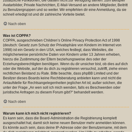
zusätzliche Funktionen, die Gästen nicht zur Verfügung stehen: zum Beispiel
Avatarbilder, Private Nachrichten, E-Mail-Versand an andere Mitglieder, Beitritt
zu Benutzergruppen und so weiter. Wir empfehlen dir eine Anmeldung, da sie
schnell erledigt ist und dir zahlreiche Vorteile bietet.
Nach oben
Was ist COPPA?
COPPA, ausgeschrieben Children’s Online Privacy Protection Act of 1998
(deutsch: Gesetz zum Schutz der Privatsphäre von Kindern im Internet von
1998) ist ein Gesetz in den USA, welches festlegt, dass Websites, die
möglicherweise persönliche Daten von Kindern unter 13 Jahren erheben,
hierzu die Zustimmung der Eltern beziehungsweise des oder der
Erziehungsberechtigten benötigen. Wenn du dir unsicher bist, ob dies auf dich
oder die Website, auf der du dich zu registrieren versuchst, zutrifft, ziehe einen
rechtlichen Beistand zu Rate. Bitte beachte, dass phpBB Limited und der
Besitzer dieses Boards keine Rechtsberatung anbieten kann und nicht die
Anlaufstelle für Rechtsangelegenheiten jeglicher Art ist; außer solchen, die
unter der Frage „An wen soll ich mich wenden, falls es Beschwerden oder
juristische Anfragen zu diesem Forum gibt?“ behandelt werden.
Nach oben
Warum kann ich mich nicht registrieren?
Es kann sein, dass die Board-Administration die Registrierung komplett
ausgeschaltet hat, damit sich keine neuen Benutzer mehr anmelden können.
Es könnte auch sein, dass deine IP-Adresse oder der Benutzername, mit dem