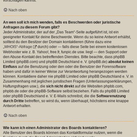
vorschlagen kannst.
Nach oben
An wen soll ich mich wenden, falls es Beschwerden oder juristische
Anfragen zu diesem Forum gibt?
Jeder Administrator, der auf der „Das Team“-Seite aufgeführt ist, ist ein
geeigneter Kontakt für deine Beschwerde. Wenn du so keine Antwort erhältst,
solltest du den Besitzer der Domain kontaktieren (führe dazu eine
„WHOIS“-Abfrage
durch) oder — falls diese Seite bei einem kostenlosen
Webhoster wie z. B. Yahoo!, free.fr, funpic.de usw. liegt — den Support oder
den Abuse-Kontakt des betreffenden Dienstes. Bitte beachte, dass phpBB
Limited (phpBB.com) und phpBB Deutschland e. V. (phpBB.de)
absolut keinen
Einfluss
auf die Benutzung oder den oder die Benutzer der Forensoftware
haben und dafür in keiner Weise zur Verantwortung herangezogen werden
können. Kontaktiere daher nie phpBB Limited oder phpBB Deutschland e. V. in
Zusammenhang mit jeglichen juristischen Fragen (Unterlassungserklärungen,
Haftungsfragen usw.), die
sich nicht direkt
auf die Websiten phpbb.com,
phpbb.de oder die phpBB-Software selbst beziehen. Falls du phpBB Limited
oder phpBB Deutschland e. V. E-Mails schreibst, die die
Softwarenutzung
durch Dritte
betreffen, so wirst du, wenn überhaupt, höchstens eine knappe
Antwort erhalten.
Nach oben
Wie kann ich einen Administrator des Boards kontaktieren?
Alle Benutzer des Boards können das Kontaktformular nutzen, wenn die