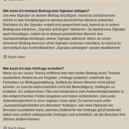
Wie kann ich meinem Beitrag eine Signatur anfügen?
Um eine Signatur an deinen Beitrag anzufügen, musst du zunächst eine
solche in den Einstellungen in deinem persönlichen Bereich entwerfen.
Nachdem du die Signatur erstellt und gespeichert hast, kannst du in jedem
Beitrag das Kästchen „Signatur anhängen“ aktivieren. Du kannst eine Signatur
auch hinzufügen, indem du in deinem persönlichen Bereich das
standardmäßige Anhängen deiner Signatur aktivierst. Wenn du einen
einzelnen Beitrag dennoch ohne Signatur verfassen möchtest, so kannst du
dort einfach das Kontrollkästchen „Signatur anhängen“ wieder deaktivieren.
Nach oben
Wie kann ich eine Umfrage erstellen?
Wenn du ein neues Thema eröffnest oder den ersten Beitrag eines Themas
bearbeitest, findest du ein Register „Umfrage erstellen“ unterhalb des
Formulars zur Beitragserstellung. Solltest du diesen Bereich nicht sehen
können, so hast du wahrscheinlich nicht die Berechtigung, Umfragen zu
erstellen. Du solltest einen Titel und mindestens zwei Antwortmöglichkeiten in
die entsprechenden Felder eingeben und dabei sicherstellen, dass jede
Antwortmöglichkeit in einer eigenen Zeile steht. Du kannst auch unter
„Auswahlmöglichkeiten pro Benutzer“ festlegen, wie viele Optionen ein
Benutzer auswählen kann, welches Zeitlimit für die Umfrage gilt (0 bedeutet
dabei eine zeitlich unbegrenzte Umfrage) und schließlich, ob die Benutzer ihre
Stimme ändern können.
Nach oben