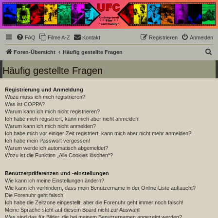
Underground Film
Community
Die Underground Film Community ist ein deutschsprachiges Filmforum und ein Paradies
FAQ
Filme A-Z
Kontakt
Registrieren
Anmelden
für Cineasten und Filmsüchtige jenseits des Mainstreams.
S
Foren-Übersicht
Häufig gestellte Fragen
u
Häufig gestellte Fragen
c
h
Registrierung und Anmeldung
Wozu muss ich mich registrieren?
e
Was ist COPPA?
Warum kann ich mich nicht registrieren?
Ich habe mich registriert, kann mich aber nicht anmelden!
Warum kann ich mich nicht anmelden?
Ich habe mich vor einiger Zeit registriert, kann mich aber nicht mehr anmelden?!
Ich habe mein Passwort vergessen!
Warum werde ich automatisch abgemeldet?
Wozu ist die Funktion „Alle Cookies löschen“?
Benutzerpräferenzen und -einstellungen
Wie kann ich meine Einstellungen ändern?
Wie kann ich verhindern, dass mein Benutzername in der Online-Liste auftaucht?
Die Forenuhr geht falsch!
Ich habe die Zeitzone eingestellt, aber die Forenuhr geht immer noch falsch!
Meine Sprache steht auf diesem Board nicht zur Auswahl!
Was sind das für Bilder, die bei meinem Benutzernamen angezeigt werden?