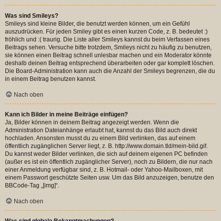
Was sind Smileys?
Smileys sind kleine Bilder, die benutzt werden können, um ein Gefühl
auszudrücken. Für jeden Smiley gibt es einen kurzen Code, z. B. bedeutet :)
fröhlich und :( traurig. Die Liste aller Smileys kannst du beim Verfassen eines
Beitrags sehen. Versuche bitte trotzdem, Smileys nicht zu häufig zu benutzen,
sie können einen Beitrag schnell unlesbar machen und ein Moderator könnte
deshalb deinen Beitrag entsprechend überarbeiten oder gar komplett löschen.
Die Board-Administration kann auch die Anzahl der Smileys begrenzen, die du
in einem Beitrag benutzen kannst.
Nach oben
Kann ich Bilder in meine Beiträge einfügen?
Ja, Bilder können in deinem Beitrag angezeigt werden. Wenn die
Administration Dateianhänge erlaubt hat, kannst du das Bild auch direkt
hochladen. Ansonsten musst du zu einem Bild verlinken, das auf einem
öffentlich zugänglichen Server liegt, z. B. http://www.domain.tld/mein-bild.gif.
Du kannst weder Bilder verlinken, die sich auf deinem eigenen PC befinden
(außer es ist ein öffentlich zugänglicher Server), noch zu Bildern, die nur nach
einer Anmeldung verfügbar sind, z. B. Hotmail- oder Yahoo-Mailboxen, mit
einem Passwort geschützte Seiten usw. Um das Bild anzuzeigen, benutze den
BBCode-Tag „[img]“.
Nach oben
Was sind globale Bekanntmachungen?