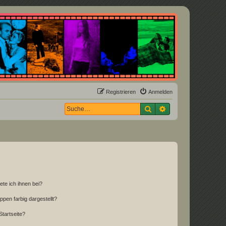
Registrieren
Anmelden
Suche
Erweiterte Suche
ete ich ihnen bei?
en farbig dargestellt?
tartseite?