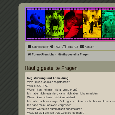
Underground Film Community
Die Underground Film Community ist ein deutschsprachiges Filmforum u
Schnellzugriff
FAQ
Filme A-Z
Kontakt
Foren-Übersicht
Häufig gestellte Fragen
Häufig gestellte Fragen
Registrierung und Anmeldung
Wozu muss ich mich registrieren?
Was ist COPPA?
Warum kann ich mich nicht registrieren?
Ich habe mich registriert, kann mich aber nicht anmelden!
Warum kann ich mich nicht anmelden?
Ich habe mich vor einiger Zeit registriert, kann mich aber nicht mehr 
Ich habe mein Passwort vergessen!
Warum werde ich automatisch abgemeldet?
Wozu ist die Funktion „Alle Cookies löschen“?