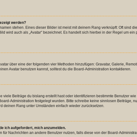
gezeigt werden?
amen stehen. Eines dieser Bilder ist meist mit deinem Rang verknüpft: Oft sind di
ld wird auch als „Avatar“ bezeichnet. Es handelt sich hierbei in der Regel um ein
 Avatar über eine der folgenden vier Methoden hinzufügen: Gravatar, Galerie, Rem
en Avatar benutzen kannst, solltest du die Board-Administration kontaktieren.
viele Beiträge du bislang erstellt hast oder identifizieren bestimmte Benutzer w
 Board-Administration festgelegt wurden. Bitte schreibe keine sinnlosen Beiträge
wird deinen Rang unter Umständen einfach wieder zurücksetzen.
rde ich aufgefordert, mich anzumelden.
ion für Nachrichten an andere Benutzer nutzen, falls diese von der Board-Administ