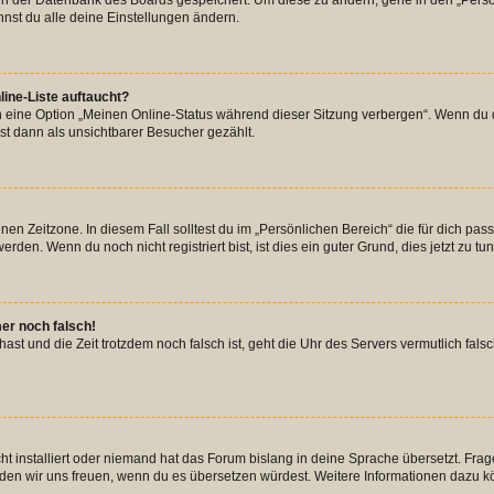
n in der Datenbank des Boards gespeichert. Um diese zu ändern, gehe in den „Persö
nst du alle deine Einstellungen ändern.
ine-Liste auftaucht?
n eine Option „Meinen Online-Status während dieser Sitzung verbergen“. Wenn du d
st dann als unsichtbarer Besucher gezählt.
en Zeitzone. In diesem Fall solltest du im „Persönlichen Bereich“ die für dich passe
den. Wenn du noch nicht registriert bist, ist dies ein guter Grund, dies jetzt zu tun
mer noch falsch!
t hast und die Zeit trotzdem noch falsch ist, geht die Uhr des Servers vermutlich fal
t installiert oder niemand hat das Forum bislang in deine Sprache übersetzt. Frag
, würden wir uns freuen, wenn du es übersetzen würdest. Weitere Informationen dazu