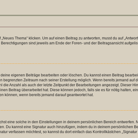
„Neues Thema“ klicken. Um auf einen Beitrag zu antworten, musst du auf „Antworte
e Berechtigungen sind jeweils am Ende der Foren- und der Beitragsansicht aufgeliste
r deine eigenen Beiträge bearbeiten oder löschen. Du kannst einen Beitrag bearbe
inen begrenzten Zeitraum nach seiner Erstellung möglich. Wenn bereits jemand auf de
 die Anzahl als auch der letzte Zeitpunkt der Bearbeitungen angezeigt. Dieser Hi
en Beitrag überarbeitet hat. Diese können jedoch, falls sie es für nötig halten, ei
hen können, wenn bereits jemand darauf geantwortet hat.
st eine solche in den Einstellungen in deinem persönlichen Bereich entwerfen. Na
eren. Du kannst eine Signatur auch hinzufügen, indem du in deinem persönlichen 
atur verfassen möchtest, so kannst du dort einfach das Kontrollkästchen „Signatu