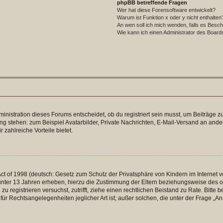
phpBB betreffende Fragen
Wer hat diese Forensoftware entwickelt?
Warum ist Funktion x oder y nicht enthalten
An wen soll ich mich wenden, falls es Besc
Wie kann ich einen Administrator des Board
istration dieses Forums entscheidet, ob du registriert sein musst, um Beiträge zu s
ung stehen: zum Beispiel Avatarbilder, Private Nachrichten, E-Mail-Versand an ander
 zahlreiche Vorteile bietet.
t of 1998 (deutsch: Gesetz zum Schutz der Privatsphäre von Kindern im Internet vo
unter 13 Jahren erheben, hierzu die Zustimmung der Eltern beziehungsweise des o
h zu registrieren versuchst, zutrifft, ziehe einen rechtlichen Beistand zu Rate. Bit
für Rechtsangelegenheiten jeglicher Art ist; außer solchen, die unter der Frage „
.