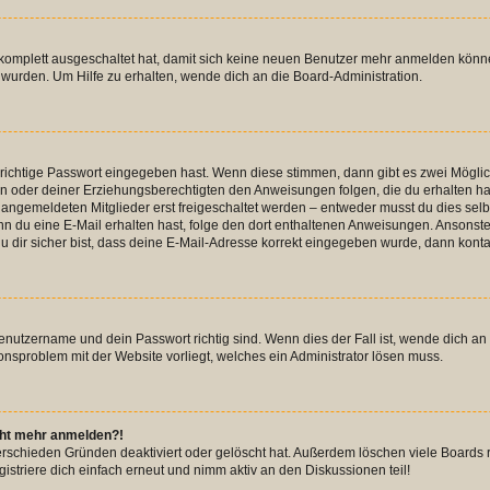
g komplett ausgeschaltet hat, damit sich keine neuen Benutzer mehr anmelden könn
 wurden. Um Hilfe zu erhalten, wende dich an die Board-Administration.
 richtige Passwort eingegeben hast. Wenn diese stimmen, dann gibt es zwei Mögl
tern oder deiner Erziehungsberechtigten den Anweisungen folgen, die du erhalten ha
u angemeldeten Mitglieder erst freigeschaltet werden – entweder musst du dies selbs
. Wenn du eine E-Mail erhalten hast, folge den dort enthaltenen Anweisungen. Ansons
 dir sicher bist, dass deine E-Mail-Adresse korrekt eingegeben wurde, dann kontak
Benutzername und dein Passwort richtig sind. Wenn dies der Fall ist, wende dich a
ionsproblem mit der Website vorliegt, welches ein Administrator lösen muss.
icht mehr anmelden?!
erschieden Gründen deaktiviert oder gelöscht hat. Außerdem löschen viele Boards r
triere dich einfach erneut und nimm aktiv an den Diskussionen teil!