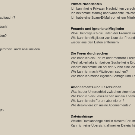
Private Nachrichten
Ich kann keine Privaten Nachrichten versch
Ich bekomme ständig unerwünschte Private
auftaucht?
Ich habe eine Spam-E-Mail von einem Mitgli
alsch!
Freunde und ignorierte Mitglieder
Wozu benötige ich die Listen der Freunde un
rden?
Wie kann ich Mitglieder zur Liste der Freund
wieder aus den Listen entfernen?
fgefordert, mich anzumelden.
Die Foren durchsuchen
Wie kann ich ein Forum oder mehrere For
Weshalb erhalte ich bei der Suche keine Er
Warum bekomme ich bei der Suche eine lee
Wie kann ich nach Mitgliedern suchen?
Wie kann ich meine eigenen Beiträge und T
Abonnements und Lesezeichen
Was ist der Unterschied zwischen einem L
Wie kann ich ein Lesezeichen auf ein Them
Wie kann ich ein Forum abonnieren?
Wie deaktiviere ich meine Abonnements?
gs?
Dateianhänge
Welche Dateianhänge sind in diesem Forum
Kann ich eine Übersicht all meiner Dateian