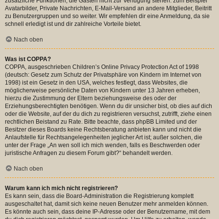
zusätzliche Funktionen, die Gästen nicht zur Verfügung stehen: zum Beispiel
Avatarbilder, Private Nachrichten, E-Mail-Versand an andere Mitglieder, Beitritt
zu Benutzergruppen und so weiter. Wir empfehlen dir eine Anmeldung, da sie
schnell erledigt ist und dir zahlreiche Vorteile bietet.
Nach oben
Was ist COPPA?
COPPA, ausgeschrieben Children’s Online Privacy Protection Act of 1998
(deutsch: Gesetz zum Schutz der Privatsphäre von Kindern im Internet von
1998) ist ein Gesetz in den USA, welches festlegt, dass Websites, die
möglicherweise persönliche Daten von Kindern unter 13 Jahren erheben,
hierzu die Zustimmung der Eltern beziehungsweise des oder der
Erziehungsberechtigten benötigen. Wenn du dir unsicher bist, ob dies auf dich
oder die Website, auf der du dich zu registrieren versuchst, zutrifft, ziehe einen
rechtlichen Beistand zu Rate. Bitte beachte, dass phpBB Limited und der
Besitzer dieses Boards keine Rechtsberatung anbieten kann und nicht die
Anlaufstelle für Rechtsangelegenheiten jeglicher Art ist; außer solchen, die
unter der Frage „An wen soll ich mich wenden, falls es Beschwerden oder
juristische Anfragen zu diesem Forum gibt?“ behandelt werden.
Nach oben
Warum kann ich mich nicht registrieren?
Es kann sein, dass die Board-Administration die Registrierung komplett
ausgeschaltet hat, damit sich keine neuen Benutzer mehr anmelden können.
Es könnte auch sein, dass deine IP-Adresse oder der Benutzername, mit dem