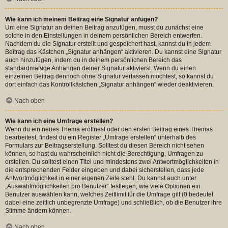
Wie kann ich meinem Beitrag eine Signatur anfügen?
Um eine Signatur an deinen Beitrag anzufügen, musst du zunächst eine
solche in den Einstellungen in deinem persönlichen Bereich entwerfen.
Nachdem du die Signatur erstellt und gespeichert hast, kannst du in jedem
Beitrag das Kästchen „Signatur anhängen“ aktivieren. Du kannst eine Signatur
auch hinzufügen, indem du in deinem persönlichen Bereich das
standardmäßige Anhängen deiner Signatur aktivierst. Wenn du einen
einzelnen Beitrag dennoch ohne Signatur verfassen möchtest, so kannst du
dort einfach das Kontrollkästchen „Signatur anhängen“ wieder deaktivieren.
Nach oben
Wie kann ich eine Umfrage erstellen?
Wenn du ein neues Thema eröffnest oder den ersten Beitrag eines Themas
bearbeitest, findest du ein Register „Umfrage erstellen“ unterhalb des
Formulars zur Beitragserstellung. Solltest du diesen Bereich nicht sehen
können, so hast du wahrscheinlich nicht die Berechtigung, Umfragen zu
erstellen. Du solltest einen Titel und mindestens zwei Antwortmöglichkeiten in
die entsprechenden Felder eingeben und dabei sicherstellen, dass jede
Antwortmöglichkeit in einer eigenen Zeile steht. Du kannst auch unter
„Auswahlmöglichkeiten pro Benutzer“ festlegen, wie viele Optionen ein
Benutzer auswählen kann, welches Zeitlimit für die Umfrage gilt (0 bedeutet
dabei eine zeitlich unbegrenzte Umfrage) und schließlich, ob die Benutzer ihre
Stimme ändern können.
Nach oben