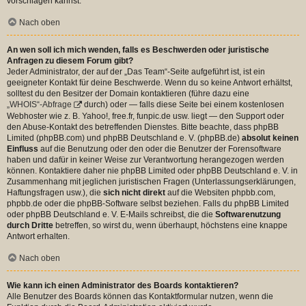
vorschlagen kannst.
Nach oben
An wen soll ich mich wenden, falls es Beschwerden oder juristische
Anfragen zu diesem Forum gibt?
Jeder Administrator, der auf der „Das Team“-Seite aufgeführt ist, ist ein
geeigneter Kontakt für deine Beschwerde. Wenn du so keine Antwort erhältst,
solltest du den Besitzer der Domain kontaktieren (führe dazu eine
„WHOIS“-Abfrage
durch) oder — falls diese Seite bei einem kostenlosen
Webhoster wie z. B. Yahoo!, free.fr, funpic.de usw. liegt — den Support oder
den Abuse-Kontakt des betreffenden Dienstes. Bitte beachte, dass phpBB
Limited (phpBB.com) und phpBB Deutschland e. V. (phpBB.de)
absolut keinen
Einfluss
auf die Benutzung oder den oder die Benutzer der Forensoftware
haben und dafür in keiner Weise zur Verantwortung herangezogen werden
können. Kontaktiere daher nie phpBB Limited oder phpBB Deutschland e. V. in
Zusammenhang mit jeglichen juristischen Fragen (Unterlassungserklärungen,
Haftungsfragen usw.), die
sich nicht direkt
auf die Websiten phpbb.com,
phpbb.de oder die phpBB-Software selbst beziehen. Falls du phpBB Limited
oder phpBB Deutschland e. V. E-Mails schreibst, die die
Softwarenutzung
durch Dritte
betreffen, so wirst du, wenn überhaupt, höchstens eine knappe
Antwort erhalten.
Nach oben
Wie kann ich einen Administrator des Boards kontaktieren?
Alle Benutzer des Boards können das Kontaktformular nutzen, wenn die