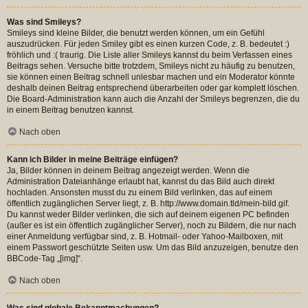
Was sind Smileys?
Smileys sind kleine Bilder, die benutzt werden können, um ein Gefühl
auszudrücken. Für jeden Smiley gibt es einen kurzen Code, z. B. bedeutet :)
fröhlich und :( traurig. Die Liste aller Smileys kannst du beim Verfassen eines
Beitrags sehen. Versuche bitte trotzdem, Smileys nicht zu häufig zu benutzen,
sie können einen Beitrag schnell unlesbar machen und ein Moderator könnte
deshalb deinen Beitrag entsprechend überarbeiten oder gar komplett löschen.
Die Board-Administration kann auch die Anzahl der Smileys begrenzen, die du
in einem Beitrag benutzen kannst.
Nach oben
Kann ich Bilder in meine Beiträge einfügen?
Ja, Bilder können in deinem Beitrag angezeigt werden. Wenn die
Administration Dateianhänge erlaubt hat, kannst du das Bild auch direkt
hochladen. Ansonsten musst du zu einem Bild verlinken, das auf einem
öffentlich zugänglichen Server liegt, z. B. http://www.domain.tld/mein-bild.gif.
Du kannst weder Bilder verlinken, die sich auf deinem eigenen PC befinden
(außer es ist ein öffentlich zugänglicher Server), noch zu Bildern, die nur nach
einer Anmeldung verfügbar sind, z. B. Hotmail- oder Yahoo-Mailboxen, mit
einem Passwort geschützte Seiten usw. Um das Bild anzuzeigen, benutze den
BBCode-Tag „[img]“.
Nach oben
Was sind globale Bekanntmachungen?