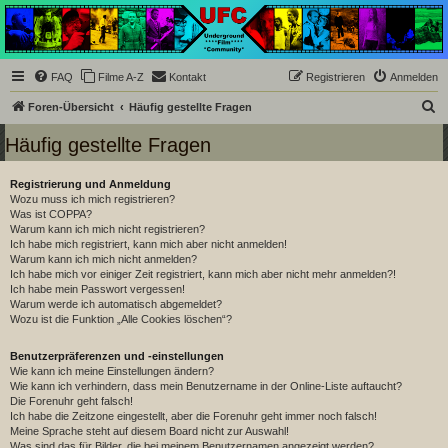
Underground Film
Community
Die Underground Film Community ist ein deutschsprachiges Filmforum und ein Paradies
FAQ
Filme A-Z
Kontakt
Registrieren
Anmelden
für Cineasten und Filmsüchtige jenseits des Mainstreams.
S
Foren-Übersicht
Häufig gestellte Fragen
u
Häufig gestellte Fragen
c
h
Registrierung und Anmeldung
Wozu muss ich mich registrieren?
e
Was ist COPPA?
Warum kann ich mich nicht registrieren?
Ich habe mich registriert, kann mich aber nicht anmelden!
Warum kann ich mich nicht anmelden?
Ich habe mich vor einiger Zeit registriert, kann mich aber nicht mehr anmelden?!
Ich habe mein Passwort vergessen!
Warum werde ich automatisch abgemeldet?
Wozu ist die Funktion „Alle Cookies löschen“?
Benutzerpräferenzen und -einstellungen
Wie kann ich meine Einstellungen ändern?
Wie kann ich verhindern, dass mein Benutzername in der Online-Liste auftaucht?
Die Forenuhr geht falsch!
Ich habe die Zeitzone eingestellt, aber die Forenuhr geht immer noch falsch!
Meine Sprache steht auf diesem Board nicht zur Auswahl!
Was sind das für Bilder, die bei meinem Benutzernamen angezeigt werden?