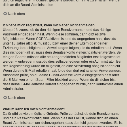
du dich registrieren möchtest, gesperrt wurden. Um Hilfe zu erhalten, wende
dich an die Board-Administration.
Nach oben
Ich habe mich registriert, kann mich aber nicht anmelden!
Überprüfe zuerst, ob du den richtigen Benutzernamen und das richtige
Passwort eingegeben hast. Wenn diese stimmen, dann gibt es zwei
Möglichkeiten. Wenn
COPPA
aktiviert ist und du angegeben hast, dass du
unter 13 Jahre alt bist, musst du bzw. einer deiner Eltern oder deiner
Erziehungsberechtigten den Anweisungen folgen, die du erhalten hast. Wenn
dies nicht der Fall ist, muss dein Benutzerkonto vielleicht aktiviert werden. Bei
einigen Boards müssen alle neu angemeldeten Mitglieder erst freigeschaltet
werden – entweder musst du dies selbst erledigen oder ein Administrator. Bei
der Registrierung wurde dir mitgeteilt, ob eine Aktivierung nötig ist oder nicht.
Wenn du eine E-Mail erhalten hast, folge den dort enthaltenen Anweisungen.
Ansonsten prüfe, ob du deine E-Mail-Adresse korrekt eingegeben hast oder
die E-Mail von einem Spam-Filter blockiert wurde. Wenn du dir sicher bist,
dass deine E-Mail-Adresse korrekt eingegeben wurde, dann kontaktiere einen
Administrator.
Nach oben
Warum kann ich mich nicht anmelden?
Dafür gibt es viele mögliche Gründe. Prüfe zunächst, ob dein Benutzername
und dein Passwort richtig sind. Wenn dies der Fall ist, wende dich an einen
Board-Administrator, um sicherzugehen, dass du nicht gesperrt wurdest. Es ist