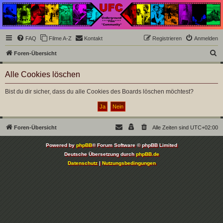
Underground Film
Community
Die Underground Film Community ist ein deutschsprachiges Filmforum und ein Paradies
FAQ
Filme A-Z
Kontakt
Registrieren
Anmelden
für Cineasten und Filmsüchtige jenseits des Mainstreams.
S
Foren-Übersicht
u
Alle Cookies löschen
c
h
Bist du dir sicher, dass du alle Cookies des Boards löschen möchtest?
e
Foren-Übersicht
Alle Zeiten sind
UTC+02:00
Powered by
phpBB
® Forum Software © phpBB Limited
Deutsche Übersetzung durch
phpBB.de
Datenschutz
|
Nutzungsbedingungen