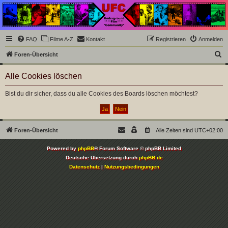
Underground Film
Community
Die Underground Film Community ist ein deutschsprachiges Filmforum und ein Paradies
FAQ
Filme A-Z
Kontakt
Registrieren
Anmelden
für Cineasten und Filmsüchtige jenseits des Mainstreams.
S
Foren-Übersicht
u
Alle Cookies löschen
c
h
Bist du dir sicher, dass du alle Cookies des Boards löschen möchtest?
e
Foren-Übersicht
Alle Zeiten sind
UTC+02:00
Powered by
phpBB
® Forum Software © phpBB Limited
Deutsche Übersetzung durch
phpBB.de
Datenschutz
|
Nutzungsbedingungen