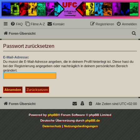
Underground Film
Community
Die Underground Film Community ist ein deutschsprachiges Filmforum und ein Paradies
FAQ
Filme A-Z
Kontakt
Registrieren
Anmelden
für Cineasten und Filmsüchtige jenseits des Mainstreams.
S
Foren-Übersicht
u
Passwort zurücksetzen
c
h
E-Mail-Adresse:
Du musst die E-Mail-Adresse angeben, die in deinem Profil hinterlegt ist. Diese hast du
e
bei der Registrierung angegeben oder nachträglich in deinem persönlichen Bereich
geändert.
Foren-Übersicht
Alle Zeiten sind
UTC+02:00
Powered by
phpBB
® Forum Software © phpBB Limited
Deutsche Übersetzung durch
phpBB.de
Datenschutz
|
Nutzungsbedingungen