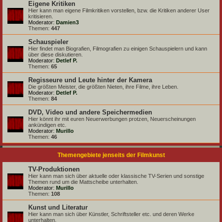
Eigene Kritiken
Hier kann man eigene Filmkritiken vorstellen, bzw. die Kritiken anderer User
kritisieren.
Moderator:
Damien3
Themen:
447
Schauspieler
Hier findet man Biografien, Filmografien zu einigen Schauspielern und kann
über diese diskutieren.
Moderator:
Detlef P.
Themen:
65
Regisseure und Leute hinter der Kamera
Die größten Meister, die größten Nieten, ihre Filme, ihre Leben.
Moderator:
Detlef P.
Themen:
84
DVD, Video und andere Speichermedien
Hier könnt ihr mit euren Neuerwerbungen protzen, Neuerscheinungen
ankündigen etc.
Moderator:
Murillo
Themen:
46
Themengebiete jenseits der Filmkunst
TV-Produktionen
Hier kann man sich über aktuelle oder klassische TV-Serien und sonstige
Themen rund um die Mattscheibe unterhalten.
Moderator:
Murillo
Themen:
108
Kunst und Literatur
Hier kann man sich über Künstler, Schriftsteller etc. und deren Werke
unterhalten.