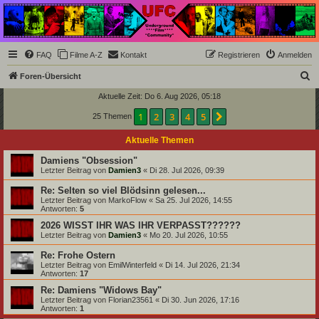
Underground Film
Community
Die Underground Film Community ist ein deutschsprachiges Filmforum und ein Paradies
FAQ
Filme A-Z
Kontakt
Registrieren
Anmelden
für Cineasten und Filmsüchtige jenseits des Mainstreams.
S
Foren-Übersicht
u
Aktuelle Zeit: Do 6. Aug 2026, 05:18
c
1
2
3
4
5
Nächste
25 Themen
h
Aktuelle Themen
e
Damiens "Obsession"
Letzter Beitrag von
Damien3
«
Di 28. Jul 2026, 09:39
Re: Selten so viel Blödsinn gelesen...
Letzter Beitrag von
MarkoFlow
«
Sa 25. Jul 2026, 14:55
Antworten:
5
2026 WISST IHR WAS IHR VERPASST??????
Letzter Beitrag von
Damien3
«
Mo 20. Jul 2026, 10:55
Re: Frohe Ostern
Letzter Beitrag von
EmilWinterfeld
«
Di 14. Jul 2026, 21:34
Antworten:
17
Re: Damiens "Widows Bay"
Letzter Beitrag von
Florian23561
«
Di 30. Jun 2026, 17:16
Antworten:
1