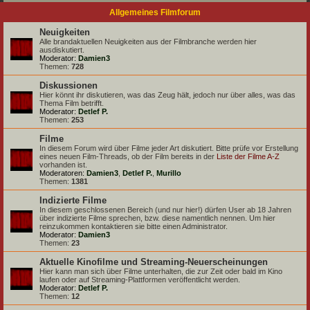
Allgemeines Filmforum
Neuigkeiten
Alle brandaktuellen Neuigkeiten aus der Filmbranche werden hier
ausdiskutiert.
Moderator:
Damien3
Themen:
728
Diskussionen
Hier könnt ihr diskutieren, was das Zeug hält, jedoch nur über alles, was das
Thema Film betrifft.
Moderator:
Detlef P.
Themen:
253
Filme
In diesem Forum wird über Filme jeder Art diskutiert. Bitte prüfe vor Erstellung
eines neuen Film-Threads, ob der Film bereits in der
Liste der Filme A-Z
vorhanden ist.
Moderatoren:
Damien3
,
Detlef P.
,
Murillo
Themen:
1381
Indizierte Filme
In diesem geschlossenen Bereich (und nur hier!) dürfen User ab 18 Jahren
über indizierte Filme sprechen, bzw. diese namentlich nennen. Um hier
reinzukommen kontaktieren sie bitte einen Administrator.
Moderator:
Damien3
Themen:
23
Aktuelle Kinofilme und Streaming-Neuerscheinungen
Hier kann man sich über Filme unterhalten, die zur Zeit oder bald im Kino
laufen oder auf Streaming-Plattformen veröffentlicht werden.
Moderator:
Detlef P.
Themen:
12