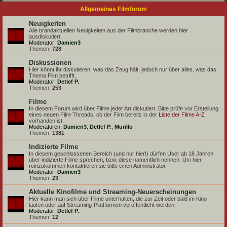
Allgemeines Filmforum
Neuigkeiten
Alle brandaktuellen Neuigkeiten aus der Filmbranche werden hier
ausdiskutiert.
Moderator:
Damien3
Themen:
728
Diskussionen
Hier könnt ihr diskutieren, was das Zeug hält, jedoch nur über alles, was das
Thema Film betrifft.
Moderator:
Detlef P.
Themen:
253
Filme
In diesem Forum wird über Filme jeder Art diskutiert. Bitte prüfe vor Erstellung
eines neuen Film-Threads, ob der Film bereits in der
Liste der Filme A-Z
vorhanden ist.
Moderatoren:
Damien3
,
Detlef P.
,
Murillo
Themen:
1381
Indizierte Filme
In diesem geschlossenen Bereich (und nur hier!) dürfen User ab 18 Jahren
über indizierte Filme sprechen, bzw. diese namentlich nennen. Um hier
reinzukommen kontaktieren sie bitte einen Administrator.
Moderator:
Damien3
Themen:
23
Aktuelle Kinofilme und Streaming-Neuerscheinungen
Hier kann man sich über Filme unterhalten, die zur Zeit oder bald im Kino
laufen oder auf Streaming-Plattformen veröffentlicht werden.
Moderator:
Detlef P.
Themen:
12