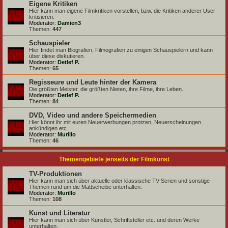
Eigene Kritiken
Hier kann man eigene Filmkritiken vorstellen, bzw. die Kritiken anderer User
kritisieren.
Moderator:
Damien3
Themen:
447
Schauspieler
Hier findet man Biografien, Filmografien zu einigen Schauspielern und kann
über diese diskutieren.
Moderator:
Detlef P.
Themen:
65
Regisseure und Leute hinter der Kamera
Die größten Meister, die größten Nieten, ihre Filme, ihre Leben.
Moderator:
Detlef P.
Themen:
84
DVD, Video und andere Speichermedien
Hier könnt ihr mit euren Neuerwerbungen protzen, Neuerscheinungen
ankündigen etc.
Moderator:
Murillo
Themen:
46
Themengebiete jenseits der Filmkunst
TV-Produktionen
Hier kann man sich über aktuelle oder klassische TV-Serien und sonstige
Themen rund um die Mattscheibe unterhalten.
Moderator:
Murillo
Themen:
108
Kunst und Literatur
Hier kann man sich über Künstler, Schriftsteller etc. und deren Werke
unterhalten.