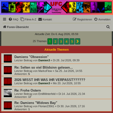
Underground Film
Community
Die Underground Film Community ist ein deutschsprachiges Filmforum und ein Paradies
FAQ
Filme A-Z
Kontakt
Registrieren
Anmelden
für Cineasten und Filmsüchtige jenseits des Mainstreams.
S
Foren-Übersicht
u
Aktuelle Zeit: Do 6. Aug 2026, 05:59
c
1
2
3
4
5
Nächste
25 Themen
h
Aktuelle Themen
e
Damiens "Obsession"
Letzter Beitrag von
Damien3
«
Di 28. Jul 2026, 09:39
Re: Selten so viel Blödsinn gelesen...
Letzter Beitrag von
MarkoFlow
«
Sa 25. Jul 2026, 14:55
Antworten:
5
2026 WISST IHR WAS IHR VERPASST??????
Letzter Beitrag von
Damien3
«
Mo 20. Jul 2026, 10:55
Re: Frohe Ostern
Letzter Beitrag von
EmilWinterfeld
«
Di 14. Jul 2026, 21:34
Antworten:
17
Re: Damiens "Widows Bay"
Letzter Beitrag von
Florian23561
«
Di 30. Jun 2026, 17:16
Antworten:
1