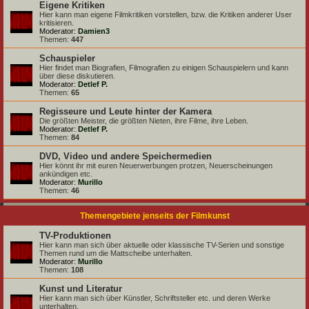
Eigene Kritiken
Hier kann man eigene Filmkritiken vorstellen, bzw. die Kritiken anderer User
kritisieren.
Moderator:
Damien3
Themen:
447
Schauspieler
Hier findet man Biografien, Filmografien zu einigen Schauspielern und kann
über diese diskutieren.
Moderator:
Detlef P.
Themen:
65
Regisseure und Leute hinter der Kamera
Die größten Meister, die größten Nieten, ihre Filme, ihre Leben.
Moderator:
Detlef P.
Themen:
84
DVD, Video und andere Speichermedien
Hier könnt ihr mit euren Neuerwerbungen protzen, Neuerscheinungen
ankündigen etc.
Moderator:
Murillo
Themen:
46
Themengebiete jenseits der Filmkunst
TV-Produktionen
Hier kann man sich über aktuelle oder klassische TV-Serien und sonstige
Themen rund um die Mattscheibe unterhalten.
Moderator:
Murillo
Themen:
108
Kunst und Literatur
Hier kann man sich über Künstler, Schriftsteller etc. und deren Werke
unterhalten.