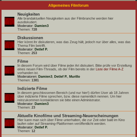
Allgemeines Filmforum
Neuigkeiten
Alle brandaktuellen Neuigkeiten aus der Filmbranche werden hier
ausdiskutiert.
Moderator:
Damien3
Themen:
728
Diskussionen
Hier könnt ihr diskutieren, was das Zeug hält, jedoch nur über alles, was das
Thema Film betrifft.
Moderator:
Detlef P.
Themen:
253
Filme
In diesem Forum wird über Filme jeder Art diskutiert. Bitte prüfe vor Erstellung
eines neuen Film-Threads, ob der Film bereits in der
Liste der Filme A-Z
vorhanden ist.
Moderatoren:
Damien3
,
Detlef P.
,
Murillo
Themen:
1381
Indizierte Filme
In diesem geschlossenen Bereich (und nur hier!) dürfen User ab 18 Jahren
über indizierte Filme sprechen, bzw. diese namentlich nennen. Um hier
reinzukommen kontaktieren sie bitte einen Administrator.
Moderator:
Damien3
Themen:
23
Aktuelle Kinofilme und Streaming-Neuerscheinungen
Hier kann man sich über Filme unterhalten, die zur Zeit oder bald im Kino
laufen oder auf Streaming-Plattformen veröffentlicht werden.
Moderator:
Detlef P.
Themen:
12