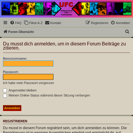
Underground Film
Community
Die Underground Film Community ist ein deutschsprachiges Filmforum und ein Paradies
FAQ
Filme A-Z
Kontakt
Registrieren
Anmelden
für Cineasten und Filmsüchtige jenseits des Mainstreams.
S
Foren-Übersicht
u
Du musst dich anmelden, um in diesem Forum Beiträge zu
c
zitieren.
h
Benutzername:
e
Passwort:
Ich habe mein Passwort vergessen
Angemeldet bleiben
Meinen Online-Status während dieser Sitzung verbergen
REGISTRIEREN
Du musst in diesem Forum registriert sein, um dich anmelden zu können. Die
Registrierung ist in wenigen Augenblicken erledigt und ermöglicht dir, auf