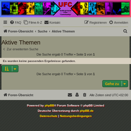
Underground Film
Community
Die Underground Film Community ist ein deutschsprachiges Filmforum und ein Paradies
FAQ
Filme A-Z
Kontakt
Registrieren
Anmelden
für Cineasten und Filmsüchtige jenseits des Mainstreams.
S
Foren-Übersicht
Suche
Aktive Themen
u
Aktive Themen
c
Zur erweiterten Suche
h
Die Suche ergab 0 Treffer • Seite
1
von
1
e
Es wurden keine passenden Ergebnisse gefunden.
Die Suche ergab 0 Treffer • Seite
1
von
1
Gehe zu
Foren-Übersicht
Alle Zeiten sind
UTC+02:00
Powered by
phpBB
® Forum Software © phpBB Limited
Deutsche Übersetzung durch
phpBB.de
Datenschutz
|
Nutzungsbedingungen