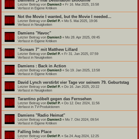
Damiens „Final Destination Bloodline“
Letzter Beitrag von
Damien3
«
Fr 16. Mai 2025, 15:58
Verfasst in
Eigene Kritiken
Not the Movie I wanted, but the Movie I needed...
Letzter Beitrag von
Detlef P.
«
Mo 5. Mai 2025, 19:06
Verfasst in
Neuigkeiten
Damiens "Havoc"
Letzter Beitrag von
Damien3
«
Mo 28. Apr 2025, 09:45
Verfasst in
Eigene Kritiken
"Scream 7" mit Matthew Lillard
Letzter Beitrag von
Detlef P.
«
Fr 31. Jan 2025, 07:59
Verfasst in
Neuigkeiten
Damiens : Back in Action
Letzter Beitrag von
Damien3
«
So 19. Jan 2025, 13:58
Verfasst in
Eigene Kritiken
David Lynch verstirbt vier Tage vor seinem 79. Geburtstag
Letzter Beitrag von
Detlef P.
«
Do 16. Jan 2025, 20:22
Verfasst in
Neuigkeiten
Tarantino pöbelt gegen das Fernsehen
Letzter Beitrag von
Detlef P.
«
Do 12. Dez 2024, 11:56
Verfasst in
TV-Produktionen
Damiens "Radio Heimat"
Letzter Beitrag von
Damien3
«
Mo 7. Okt 2024, 09:54
Verfasst in
Eigene Kritiken
Falling Into Place
Letzter Beitrag von
Detlef P.
«
Sa 24. Aug 2024, 12:25