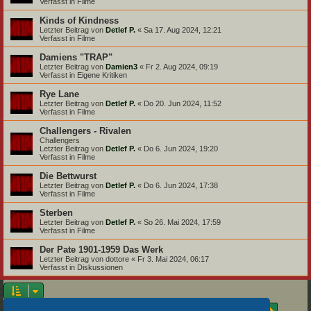
Verfasst in
Filme
Kinds of Kindness
Letzter Beitrag von
Detlef P.
«
Sa 17. Aug 2024, 12:21
Verfasst in
Filme
Damiens "TRAP"
Letzter Beitrag von
Damien3
«
Fr 2. Aug 2024, 09:19
Verfasst in
Eigene Kritiken
Rye Lane
Letzter Beitrag von
Detlef P.
«
Do 20. Jun 2024, 11:52
Verfasst in
Filme
Challengers - Rivalen
Challengers
Letzter Beitrag von
Detlef P.
«
Do 6. Jun 2024, 19:20
Verfasst in
Filme
Die Bettwurst
Letzter Beitrag von
Detlef P.
«
Do 6. Jun 2024, 17:38
Verfasst in
Filme
Sterben
Letzter Beitrag von
Detlef P.
«
So 26. Mai 2024, 17:59
Verfasst in
Filme
Der Pate 1901-1959 Das Werk
Letzter Beitrag von
dottore
«
Fr 3. Mai 2024, 06:17
Verfasst in
Diskussionen
Seite
1
von
18
Die Suche ergab 875 Treffer