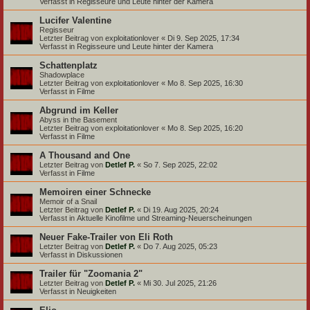
Verfasst in
Regisseure und Leute hinter der Kamera
Lucifer Valentine
Regisseur
Letzter Beitrag von
exploitationlover
«
Di 9. Sep 2025, 17:34
Verfasst in
Regisseure und Leute hinter der Kamera
Schattenplatz
Shadowplace
Letzter Beitrag von
exploitationlover
«
Mo 8. Sep 2025, 16:30
Verfasst in
Filme
Abgrund im Keller
Abyss in the Basement
Letzter Beitrag von
exploitationlover
«
Mo 8. Sep 2025, 16:20
Verfasst in
Filme
A Thousand and One
Letzter Beitrag von
Detlef P.
«
So 7. Sep 2025, 22:02
Verfasst in
Filme
Memoiren einer Schnecke
Memoir of a Snail
Letzter Beitrag von
Detlef P.
«
Di 19. Aug 2025, 20:24
Verfasst in
Aktuelle Kinofilme und Streaming-Neuerscheinungen
Neuer Fake-Trailer von Eli Roth
Letzter Beitrag von
Detlef P.
«
Do 7. Aug 2025, 05:23
Verfasst in
Diskussionen
Trailer für "Zoomania 2"
Letzter Beitrag von
Detlef P.
«
Mi 30. Jul 2025, 21:26
Verfasst in
Neuigkeiten