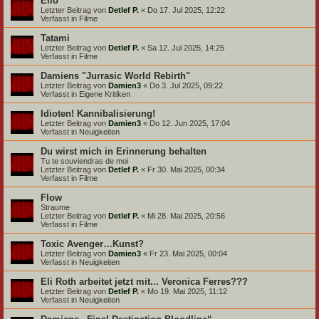
Elio
Letzter Beitrag von
Detlef P.
«
Do 17. Jul 2025, 12:22
Verfasst in
Filme
Tatami
Letzter Beitrag von
Detlef P.
«
Sa 12. Jul 2025, 14:25
Verfasst in
Filme
Damiens "Jurrasic World Rebirth"
Letzter Beitrag von
Damien3
«
Do 3. Jul 2025, 09:22
Verfasst in
Eigene Kritiken
Idioten! Kannibalisierung!
Letzter Beitrag von
Damien3
«
Do 12. Jun 2025, 17:04
Verfasst in
Neuigkeiten
Du wirst mich in Erinnerung behalten
Tu te souviendras de moi
Letzter Beitrag von
Detlef P.
«
Fr 30. Mai 2025, 00:34
Verfasst in
Filme
Flow
Straume
Letzter Beitrag von
Detlef P.
«
Mi 28. Mai 2025, 20:56
Verfasst in
Filme
Toxic Avenger…Kunst?
Letzter Beitrag von
Damien3
«
Fr 23. Mai 2025, 00:04
Verfasst in
Neuigkeiten
Eli Roth arbeitet jetzt mit... Veronica Ferres???
Letzter Beitrag von
Detlef P.
«
Mo 19. Mai 2025, 11:12
Verfasst in
Neuigkeiten