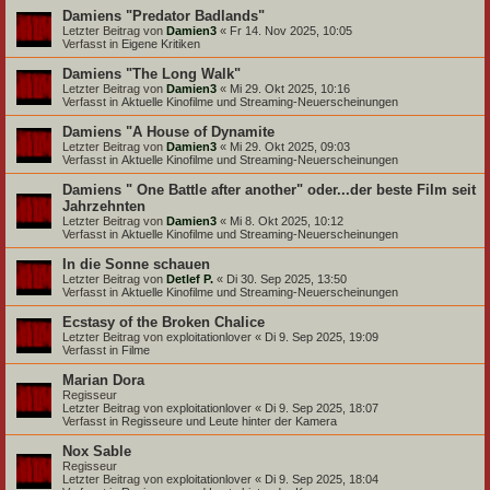
Damiens "Predator Badlands"
Letzter Beitrag von
Damien3
«
Fr 14. Nov 2025, 10:05
Verfasst in
Eigene Kritiken
Damiens "The Long Walk"
Letzter Beitrag von
Damien3
«
Mi 29. Okt 2025, 10:16
Verfasst in
Aktuelle Kinofilme und Streaming-Neuerscheinungen
Damiens "A House of Dynamite
Letzter Beitrag von
Damien3
«
Mi 29. Okt 2025, 09:03
Verfasst in
Aktuelle Kinofilme und Streaming-Neuerscheinungen
Damiens " One Battle after another" oder...der beste Film seit
Jahrzehnten
Letzter Beitrag von
Damien3
«
Mi 8. Okt 2025, 10:12
Verfasst in
Aktuelle Kinofilme und Streaming-Neuerscheinungen
In die Sonne schauen
Letzter Beitrag von
Detlef P.
«
Di 30. Sep 2025, 13:50
Verfasst in
Aktuelle Kinofilme und Streaming-Neuerscheinungen
Ecstasy of the Broken Chalice
Letzter Beitrag von
exploitationlover
«
Di 9. Sep 2025, 19:09
Verfasst in
Filme
Marian Dora
Regisseur
Letzter Beitrag von
exploitationlover
«
Di 9. Sep 2025, 18:07
Verfasst in
Regisseure und Leute hinter der Kamera
Nox Sable
Regisseur
Letzter Beitrag von
exploitationlover
«
Di 9. Sep 2025, 18:04