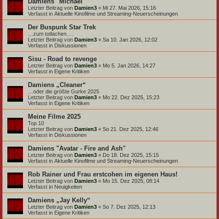
Damiens "Michael"
Letzter Beitrag von
Damien3
«
Mi 27. Mai 2026, 15:16
Verfasst in
Aktuelle Kinofilme und Streaming-Neuerscheinungen
Der Buspunk Star Trek
…zum totlachen….
Letzter Beitrag von
Damien3
«
Sa 10. Jan 2026, 12:02
Verfasst in
Diskussionen
Sisu - Road to revenge
Letzter Beitrag von
Damien3
«
Mo 5. Jan 2026, 14:27
Verfasst in
Eigene Kritiken
Damiens „Cleaner“
…oder die größte Gurke 2025
Letzter Beitrag von
Damien3
«
Mo 22. Dez 2025, 15:23
Verfasst in
Eigene Kritiken
Meine Filme 2025
Top 10
Letzter Beitrag von
Damien3
«
So 21. Dez 2025, 12:46
Verfasst in
Diskussionen
Damiens "Avatar - Fire and Ash"
Letzter Beitrag von
Damien3
«
Do 18. Dez 2025, 15:15
Verfasst in
Aktuelle Kinofilme und Streaming-Neuerscheinungen
Rob Rainer und Frau erstcohen im eigenen Haus!
Letzter Beitrag von
Damien3
«
Mo 15. Dez 2025, 08:14
Verfasst in
Neuigkeiten
Damiens „Jay Kelly“
Letzter Beitrag von
Damien3
«
So 7. Dez 2025, 12:13
Verfasst in
Eigene Kritiken