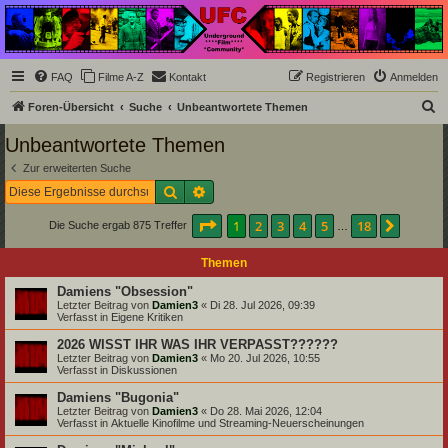
Underground Film
Community
Die Underground Film Community ist ein deutschsprachiges Filmforum und ein Paradies
FAQ
Filme A-Z
Kontakt
Registrieren
Anmelden
für Cineasten und Filmsüchtige jenseits des Mainstreams.
S
Foren-Übersicht
Suche
Unbeantwortete Themen
u
Unbeantwortete Themen
c
Zur erweiterten Suche
h
Suche
Erweiterte Suche
e
Seite
1
von
18
1
2
3
4
5
18
Nächst
Die Suche ergab 875 Treffer
…
Themen
Damiens "Obsession"
Letzter Beitrag von
Damien3
«
Di 28. Jul 2026, 09:39
Verfasst in
Eigene Kritiken
2026 WISST IHR WAS IHR VERPASST??????
Letzter Beitrag von
Damien3
«
Mo 20. Jul 2026, 10:55
Verfasst in
Diskussionen
Damiens "Bugonia"
Letzter Beitrag von
Damien3
«
Do 28. Mai 2026, 12:04
Verfasst in
Aktuelle Kinofilme und Streaming-Neuerscheinungen