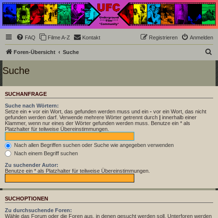
Underground Film
Community
Die Underground Film Community ist ein deutschsprachiges Filmforum und ein Paradies
FAQ
Filme A-Z
Kontakt
Registrieren
Anmelden
für Cineasten und Filmsüchtige jenseits des Mainstreams.
S
Foren-Übersicht
Suche
u
Suche
c
h
SUCHANFRAGE
e
Suche nach Wörtern:
Setze ein
+
vor ein Wort, das gefunden werden muss und ein
-
vor ein Wort, das nicht
gefunden werden darf. Verwende mehrere Wörter getrennt durch
|
innerhalb einer
Klammer, wenn nur eines der Wörter gefunden werden muss. Benutze ein * als
Platzhalter für teilweise Übereinstimmungen.
Nach allen Begriffen suchen oder Suche wie angegeben verwenden
Nach einem Begriff suchen
Zu suchender Autor:
Benutze ein * als Platzhalter für teilweise Übereinstimmungen.
SUCHOPTIONEN
Zu durchsuchende Foren:
Wähle das Forum oder die Foren aus, in denen gesucht werden soll. Unterforen werden