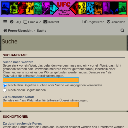
Underground Film
Community
Die Underground Film Community ist ein deutschsprachiges Filmforum und ein Paradies
FAQ
Filme A-Z
Kontakt
Registrieren
Anmelden
für Cineasten und Filmsüchtige jenseits des Mainstreams.
S
Foren-Übersicht
Suche
u
Suche
c
h
SUCHANFRAGE
e
Suche nach Wörtern:
Setze ein
+
vor ein Wort, das gefunden werden muss und ein
-
vor ein Wort, das nicht
gefunden werden darf. Verwende mehrere Wörter getrennt durch
|
innerhalb einer
Klammer, wenn nur eines der Wörter gefunden werden muss. Benutze ein * als
Platzhalter für teilweise Übereinstimmungen.
Nach allen Begriffen suchen oder Suche wie angegeben verwenden
Nach einem Begriff suchen
Zu suchender Autor:
Benutze ein * als Platzhalter für teilweise Übereinstimmungen.
SUCHOPTIONEN
Zu durchsuchende Foren:
Wähle das Forum oder die Foren aus, in denen gesucht werden soll. Unterforen werden