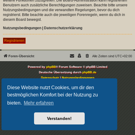
weitere Funktionen zuzugreifen. Die Board-Administration kann registrierten
Benutzern auch zusätzliche Berechtigungen zuweisen. Beachte bitte unsere
Nutzungsbedingungen und die verwandten Regelungen, bevor du dich
registrierst. Bitte beachte auch die jeweiligen Forenregeln, wenn du dich in
diesem Board bewegst.
Nutzungsbedingungen
|
Datenschutzerklärung
Registrieren
Foren-Übersicht
Alle Zeiten sind
UTC+02:00
Powered by
phpBB
® Forum Software © phpBB Limited
Deutsche Übersetzung durch
phpBB.de
Datenschutz
|
Nutzungsbedingungen
Diese Website nutzt Cookies, um dir den
bestmöglichen Komfort bei der Nutzung zu
bieten.
Mehr erfahren
Verstanden!