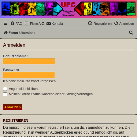
Underground Film
Community
Die Underground Film Community ist ein deutschsprachiges Filmforum und ein Paradies
FAQ
Filme A-Z
Kontakt
Registrieren
Anmelden
für Cineasten und Filmsüchtige jenseits des Mainstreams.
S
Foren-Übersicht
u
Anmelden
c
h
Benutzername:
e
Passwort:
Ich habe mein Passwort vergessen
Angemeldet bleiben
Meinen Online-Status während dieser Sitzung verbergen
REGISTRIEREN
Du musst in diesem Forum registriert sein, um dich anmelden zu können. Die
Registrierung ist in wenigen Augenblicken erledigt und ermöglicht dir, auf