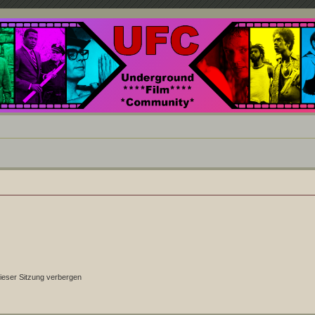
nd ein Paradies für Cineasten und Filmsüchtige jenseits des Mainstreams.
ieser Sitzung verbergen