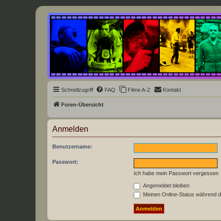
Underground Film Community
Die Underground Film Community ist ein deutschsprachiges Filmforum u
Schnellzugriff
FAQ
Filme A-Z
Kontakt
Foren-Übersicht
Anmelden
Benutzername:
Passwort:
Ich habe mein Passwort vergessen
Angemeldet bleiben
Meinen Online-Status während d