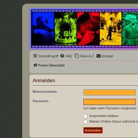
Underground Film Community
Die Underground Film Community ist ein deutschsprachiges Filmforum u
Schnellzugriff
FAQ
Filme A-Z
Kontakt
Foren-Übersicht
Anmelden
Benutzername:
Passwort:
Ich habe mein Passwort vergessen
Angemeldet bleiben
Meinen Online-Status während d