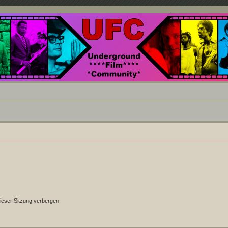
nd ein Paradies für Cineasten und Filmsüchtige jenseits des Mainstreams.
ieser Sitzung verbergen