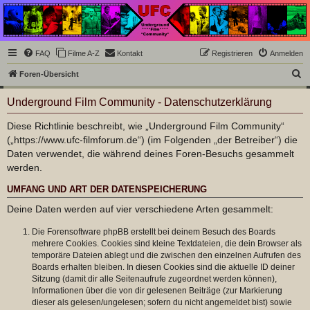
Underground Film
Community
Die Underground Film Community ist ein deutschsprachiges Filmforum und ein Paradies
FAQ
Filme A-Z
Kontakt
Registrieren
Anmelden
für Cineasten und Filmsüchtige jenseits des Mainstreams.
S
Foren-Übersicht
u
Underground Film Community - Datenschutzerklärung
c
h
Diese Richtlinie beschreibt, wie „Underground Film Community“
(„https://www.ufc-filmforum.de“) (im Folgenden „der Betreiber“) die
e
Daten verwendet, die während deines Foren-Besuchs gesammelt
werden.
UMFANG UND ART DER DATENSPEICHERUNG
Deine Daten werden auf vier verschiedene Arten gesammelt:
Die Forensoftware phpBB erstellt bei deinem Besuch des Boards
mehrere Cookies. Cookies sind kleine Textdateien, die dein Browser als
temporäre Dateien ablegt und die zwischen den einzelnen Aufrufen des
Boards erhalten bleiben. In diesen Cookies sind die aktuelle ID deiner
Sitzung (damit dir alle Seitenaufrufe zugeordnet werden können),
Informationen über die von dir gelesenen Beiträge (zur Markierung
dieser als gelesen/ungelesen; sofern du nicht angemeldet bist) sowie