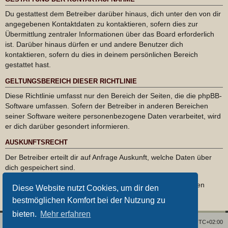
Du gestattest dem Betreiber darüber hinaus, dich unter den von dir
angegebenen Kontaktdaten zu kontaktieren, sofern dies zur
Übermittlung zentraler Informationen über das Board erforderlich
ist. Darüber hinaus dürfen er und andere Benutzer dich
kontaktieren, sofern du dies in deinem persönlichen Bereich
gestattet hast.
GELTUNGSBEREICH DIESER RICHTLINIE
Diese Richtlinie umfasst nur den Bereich der Seiten, die die phpBB-
Software umfassen. Sofern der Betreiber in anderen Bereichen
seiner Software weitere personenbezogene Daten verarbeitet, wird
er dich darüber gesondert informieren.
AUSKUNFTSRECHT
Der Betreiber erteilt dir auf Anfrage Auskunft, welche Daten über
dich gespeichert sind.
Du kannst jederzeit die Löschung bzw. Sperrung deiner Daten
Diese Website nutzt Cookies, um dir den
verlangen. Kontaktiere hierzu bitte den Betreiber.
bestmöglichen Komfort bei der Nutzung zu
bieten.
Mehr erfahren
Foren-Übersicht
Alle Zeiten sind
UTC+02:00