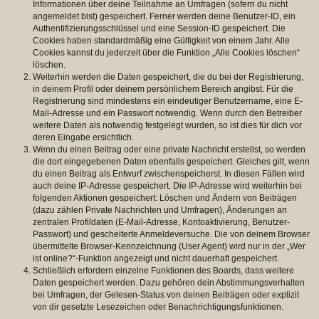
Informationen über deine Teilnahme an Umfragen (sofern du nicht
angemeldet bist) gespeichert. Ferner werden deine Benutzer-ID, ein
Authentifizierungsschlüssel und eine Session-ID gespeichert. Die
Cookies haben standardmäßig eine Gültigkeit von einem Jahr. Alle
Cookies kannst du jederzeit über die Funktion „Alle Cookies löschen“
löschen.
Weiterhin werden die Daten gespeichert, die du bei der Registrierung,
in deinem Profil oder deinem persönlichem Bereich angibst. Für die
Registrierung sind mindestens ein eindeutiger Benutzername, eine E-
Mail-Adresse und ein Passwort notwendig. Wenn durch den Betreiber
weitere Daten als notwendig festgelegt wurden, so ist dies für dich vor
deren Eingabe ersichtlich.
Wenn du einen Beitrag oder eine private Nachricht erstellst, so werden
die dort eingegebenen Daten ebenfalls gespeichert. Gleiches gilt, wenn
du einen Beitrag als Entwurf zwischenspeicherst. In diesen Fällen wird
auch deine IP-Adresse gespeichert. Die IP-Adresse wird weiterhin bei
folgenden Aktionen gespeichert: Löschen und Ändern von Beiträgen
(dazu zählen Private Nachrichten und Umfragen), Änderungen an
zentralen Profildaten (E-Mail-Adresse, Kontoaktivierung, Benutzer-
Passwort) und gescheiterte Anmeldeversuche. Die von deinem Browser
übermittelte Browser-Kennzeichnung (User Agent) wird nur in der „Wer
ist online?“-Funktion angezeigt und nicht dauerhaft gespeichert.
Schließlich erfordern einzelne Funktionen des Boards, dass weitere
Daten gespeichert werden. Dazu gehören dein Abstimmungsverhalten
bei Umfragen, der Gelesen-Status von deinen Beiträgen oder explizit
von dir gesetzte Lesezeichen oder Benachrichtigungsfunktionen.