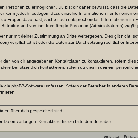
n Personen zu ermöglichen. Du bist dir daher bewusst, dass die Daten d
ber kann jedoch festlegen, dass einzelne Informationen nur für einen ei
n du Fragen dazu hast, suche nach entsprechenden Informationen im Fo
n Betreiber und von ihm beauftragte Personen (Administratoren) zugäng
r nur mit deiner Zustimmung an Dritte weitergeben. Dies gilt nicht, s
n) verpflichtet ist oder die Daten zur Durchsetzung rechtlicher Interes
er den von dir angegebenen Kontaktdaten zu kontaktieren, sofern dies 
andere Benutzer dich kontaktieren, sofern du dies in deinem persönliche
, die die phpBB-Software umfassen. Sofern der Betreiber in anderen Be
ormieren.
 Daten über dich gespeichert sind.
 Daten verlangen. Kontaktiere hierzu bitte den Betreiber.
Kontakt
Daten