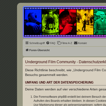
Underground Film Community
Die Underground Film Community ist ein deutschsprachiges Filmforum u
Schnellzugriff
FAQ
Filme A-Z
Kontakt
Foren-Übersicht
Underground Film Community - Datenschutzerk
Diese Richtlinie beschreibt, wie „Underground Film C
Besuchs gesammelt werden.
UMFANG UND ART DER DATENSPEICHERUNG
Deine Daten werden auf vier verschiedene Arten ges
Die Forensoftware phpBB erstellt bei deinem Besuch de
Aufrufen des Boards erhalten bleiben. In diesen Cookies
(zur Markierung dieser als gelesen/ungelesen; sofern d