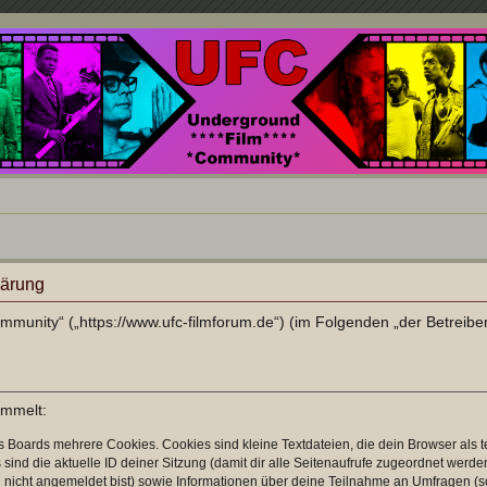
nd ein Paradies für Cineasten und Filmsüchtige jenseits des Mainstreams.
lärung
ommunity“ („https://www.ufc-filmforum.de“) (im Folgenden „der Betreib
ammelt:
s Boards mehrere Cookies. Cookies sind kleine Textdateien, die dein Browser als
 sind die aktuelle ID deiner Sitzung (damit dir alle Seitenaufrufe zugeordnet werd
u nicht angemeldet bist) sowie Informationen über deine Teilnahme an Umfragen (s