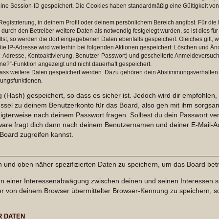
eine Session-ID gespeichert. Die Cookies haben standardmäßig eine Gültigkeit von 
Registrierung, in deinem Profil oder deinem persönlichem Bereich angibst. Für di
rch den Betreiber weitere Daten als notwendig festgelegt wurden, so ist dies für 
llst, so werden die dort eingegebenen Daten ebenfalls gespeichert. Gleiches gilt, 
Die IP-Adresse wird weiterhin bei folgenden Aktionen gespeichert: Löschen und Än
l-Adresse, Kontoaktivierung, Benutzer-Passwort) und gescheiterte Anmeldeversuch
ine?“-Funktion angezeigt und nicht dauerhaft gespeichert.
 dass weitere Daten gespeichert werden. Dazu gehören dein Abstimmungsverhalten
gungsfunktionen.
(Hash) gespeichert, so dass es sicher ist. Jedoch wird dir empfohlen, 
ssel zu deinem Benutzerkonto für das Board, also geh mit ihm sorgsam
htigterweise nach deinem Passwort fragen. Solltest du dein Passwort v
are fragt dich dann nach deinem Benutzernamen und deiner E-Mail-Ad
Board zugreifen kannst.
en und oben näher spezifizierten Daten zu speichern, um das Board bet
en einer Interessenabwägung zwischen deinen und seinen Interessen sow
r von deinem Browser übermittelter Browser-Kennung zu speichern, so
R DATEN