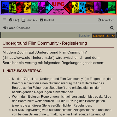
Underground Film
Community
Die Underground Film Community ist ein deutschsprachiges Filmforum und ein Paradies
FAQ
Filme A-Z
Kontakt
Anmelden
für Cineasten und Filmsüchtige jenseits des Mainstreams.
S
Foren-Übersicht
u
Sprache:
c
Underground Film Community - Registrierung
h
Mit dem Zugriff auf „Underground Film Community“
e
(„https://www.ufc-filmforum.de“) wird zwischen dir und dem
Betreiber ein Vertrag mit folgenden Regelungen geschlossen:
1. NUTZUNGSVERTRAG
Mit dem Zugriff auf „Underground Film Community“ (im Folgenden „das
Board“) schließt du einen Nutzungsvertrag mit dem Betreiber des
Boards ab (im Folgenden „Betreiber“) und erklärst dich mit den
nachfolgenden Regelungen einverstanden.
Wenn du mit diesen Regelungen nicht einverstanden bist, so darfst du
das Board nicht weiter nutzen. Für die Nutzung des Boards gelten
jeweils die an dieser Stelle veröffentlichten Regelungen.
Der Nutzungsvertrag wird auf unbestimmte Zeit geschlossen und kann
von beiden Seiten ohne Einhaltung einer Frist jederzeit gekündigt