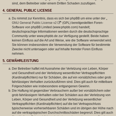
sind, dem Betreiber oder einem Dritten Schaden zuzufügen.
4. GENERAL PUBLIC LICENSE
Du nimmst zur Kenntnis, dass es sich bei phpBB um eine unter der „
GNU General Public License v2
“ (GPL) bereitgestellten Foren-
Software von phpBB Limited (www.phpbb.com) handelt;
deutschsprachige Informationen werden durch die deutschsprachige
Community unter www.phpbb.de zur Verfügung gestellt. Beide haben
keinen Einfluss auf die Art und Weise, wie die Software verwendet wird.
Sie können insbesondere die Verwendung der Software für bestimmte
Zwecke nicht untersagen oder auf Inhalte fremder Foren Einfluss
nehmen.
5. GEWÄHRLEISTUNG
Der Betreiber haftet mit Ausnahme der Verletzung von Leben, Körper
und Gesundheit und der Verletzung wesentlicher Vertragspflichten
(Kardinalpflichten) nur für Schäden, die auf ein vorsätzliches oder grob
fahrlässiges Verhalten zurückzuführen sind. Dies gilt auch für mittelbare
Folgeschäden wie insbesondere entgangenen Gewinn.
Die Haftung ist gegenüber Verbrauchern außer bei vorsätzlichem oder
grob fahrlässigem Verhalten oder bei Schäden aus der Verletzung von
Leben, Körper und Gesundheit und der Verletzung wesentlicher
Vertragspflichten (Kardinalpflichten) auf die bei Vertragsschluss
typischerweise vorhersehbaren Schäden und im übrigen der Höhe nach
auf die vertragstypischen Durchschnittsschäden begrenzt. Dies gilt auch