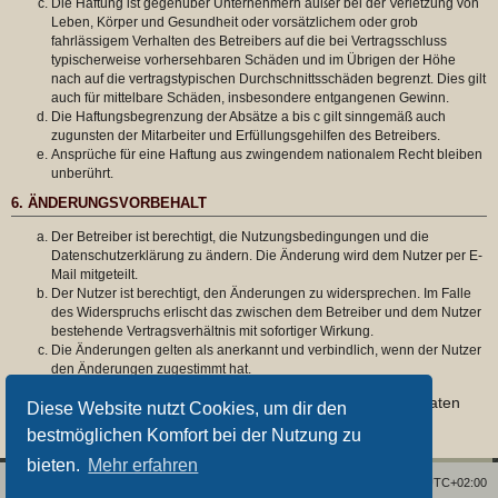
Die Haftung ist gegenüber Unternehmern außer bei der Verletzung von
Leben, Körper und Gesundheit oder vorsätzlichem oder grob
fahrlässigem Verhalten des Betreibers auf die bei Vertragsschluss
typischerweise vorhersehbaren Schäden und im Übrigen der Höhe
nach auf die vertragstypischen Durchschnittsschäden begrenzt. Dies gilt
auch für mittelbare Schäden, insbesondere entgangenen Gewinn.
Die Haftungsbegrenzung der Absätze a bis c gilt sinngemäß auch
zugunsten der Mitarbeiter und Erfüllungsgehilfen des Betreibers.
Ansprüche für eine Haftung aus zwingendem nationalem Recht bleiben
unberührt.
6. ÄNDERUNGSVORBEHALT
Der Betreiber ist berechtigt, die Nutzungsbedingungen und die
Datenschutzerklärung zu ändern. Die Änderung wird dem Nutzer per E-
Mail mitgeteilt.
Der Nutzer ist berechtigt, den Änderungen zu widersprechen. Im Falle
des Widerspruchs erlischt das zwischen dem Betreiber und dem Nutzer
bestehende Vertragsverhältnis mit sofortiger Wirkung.
Die Änderungen gelten als anerkannt und verbindlich, wenn der Nutzer
den Änderungen zugestimmt hat.
Informationen über den Umgang mit deinen persönlichen Daten
Diese Website nutzt Cookies, um dir den
sind in der Datenschutzerklärung enthalten.
bestmöglichen Komfort bei der Nutzung zu
bieten.
Mehr erfahren
Foren-Übersicht
Alle Zeiten sind
UTC+02:00