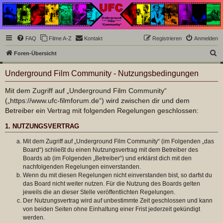
Underground Film
Community
Die Underground Film Community ist ein deutschsprachiges Filmforum und ein Paradies
FAQ
Filme A-Z
Kontakt
Registrieren
Anmelden
für Cineasten und Filmsüchtige jenseits des Mainstreams.
S
Foren-Übersicht
u
Underground Film Community - Nutzungsbedingungen
c
h
Mit dem Zugriff auf „Underground Film Community“
(„https://www.ufc-filmforum.de“) wird zwischen dir und dem
e
Betreiber ein Vertrag mit folgenden Regelungen geschlossen:
1. NUTZUNGSVERTRAG
Mit dem Zugriff auf „Underground Film Community“ (im Folgenden „das
Board“) schließt du einen Nutzungsvertrag mit dem Betreiber des
Boards ab (im Folgenden „Betreiber“) und erklärst dich mit den
nachfolgenden Regelungen einverstanden.
Wenn du mit diesen Regelungen nicht einverstanden bist, so darfst du
das Board nicht weiter nutzen. Für die Nutzung des Boards gelten
jeweils die an dieser Stelle veröffentlichten Regelungen.
Der Nutzungsvertrag wird auf unbestimmte Zeit geschlossen und kann
von beiden Seiten ohne Einhaltung einer Frist jederzeit gekündigt
werden.