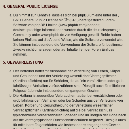
4. GENERAL PUBLIC LICENSE
Du nimmst zur Kenntnis, dass es sich bei phpBB um eine unter der „
GNU General Public License v2
“ (GPL) bereitgestellten Foren-
Software von phpBB Limited (www.phpbb.com) handelt;
deutschsprachige Informationen werden durch die deutschsprachige
Community unter www.phpbb.de zur Verfügung gestellt. Beide haben
keinen Einfluss auf die Art und Weise, wie die Software verwendet wird.
Sie können insbesondere die Verwendung der Software für bestimmte
Zwecke nicht untersagen oder auf Inhalte fremder Foren Einfluss
nehmen.
5. GEWÄHRLEISTUNG
Der Betreiber haftet mit Ausnahme der Verletzung von Leben, Körper
und Gesundheit und der Verletzung wesentlicher Vertragspflichten
(Kardinalpflichten) nur für Schäden, die auf ein vorsätzliches oder grob
fahrlässiges Verhalten zurückzuführen sind. Dies gilt auch für mittelbare
Folgeschäden wie insbesondere entgangenen Gewinn.
Die Haftung ist gegenüber Verbrauchern außer bei vorsätzlichem oder
grob fahrlässigem Verhalten oder bei Schäden aus der Verletzung von
Leben, Körper und Gesundheit und der Verletzung wesentlicher
Vertragspflichten (Kardinalpflichten) auf die bei Vertragsschluss
typischerweise vorhersehbaren Schäden und im übrigen der Höhe nach
auf die vertragstypischen Durchschnittsschäden begrenzt. Dies gilt auch
für mittelbare Folgeschäden wie insbesondere entgangenen Gewinn.