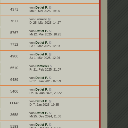
von
Detlef P.
4371
Mo 5. Mai 2025, 19:06
von
Lorraine
7611
Di 25. Mär 2025, 14:27
von
Detlef P.
5767
Mi 12. Mär 2025, 18:25
von
Detlef P.
7712
Sa 1. Mär 2025, 12:33
von
Detlef P.
4906
Sa 1. Mär 2025, 12:26
von
Damien3
6510
Fr 21. Feb 2025, 21:07
von
Detlef P.
6489
Fr 31. Jan 2025, 07:59
von
Detlef P.
5406
Do 16. Jan 2025, 20:22
von
Detlef P.
11146
Di 7. Jan 2025, 19:35
von
Detlef P.
3658
Mi 25. Dez 2024, 11:38
von
Detlef P.
5183