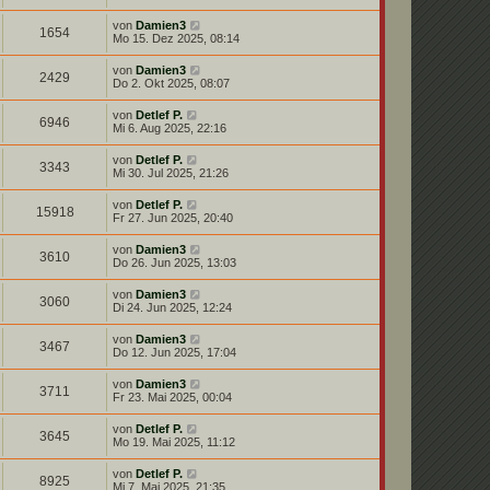
von
Damien3
1654
Mo 15. Dez 2025, 08:14
von
Damien3
2429
Do 2. Okt 2025, 08:07
von
Detlef P.
6946
Mi 6. Aug 2025, 22:16
von
Detlef P.
3343
Mi 30. Jul 2025, 21:26
von
Detlef P.
15918
Fr 27. Jun 2025, 20:40
von
Damien3
3610
Do 26. Jun 2025, 13:03
von
Damien3
3060
Di 24. Jun 2025, 12:24
von
Damien3
3467
Do 12. Jun 2025, 17:04
von
Damien3
3711
Fr 23. Mai 2025, 00:04
von
Detlef P.
3645
Mo 19. Mai 2025, 11:12
von
Detlef P.
8925
Mi 7. Mai 2025, 21:35