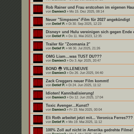
Rob Rainer und Frau erstcohen im eigenen Hau
von
Damien3
»
Mo 15. Dez 2025, 08:14
Neuer "Simpsons"-Film für 2027 angekündigt
von
Detlef P.
»
Di 30. Sep 2025, 12:23
Disney+ und Hulu vereinigen sich gegen Ende 
von
Detlef P.
»
Do 11. Mai 2023, 12:35
Trailer für "Zoomania 2"
von
Detlef P.
»
Mi 30. Jul 2025, 21:26
OMG Liam…was TUST DU???
von
Damien3
»
Do 3. Apr 2025, 20:47
BOND 😳 VILLENEUVE
von
Damien3
»
Do 26. Jun 2025, 04:40
Zack Creggers neuer Film kommt!
von
Detlef P.
»
Di 24. Jun 2025, 11:12
Idioten! Kannibalisierung!
von
Damien3
»
Do 12. Jun 2025, 17:04
Toxic Avenger…Kunst?
von
Damien3
»
Fr 23. Mai 2025, 00:04
Eli Roth arbeitet jetzt mit... Veronica Ferres???
von
Detlef P.
»
Mo 19. Mai 2025, 11:12
100% Zoll auf nicht in Amerika gedrehte Filme!