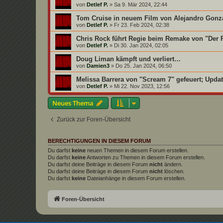
von
Detlef P.
»
Sa 9. Mär 2024, 22:44
Tom Cruise in neuem Film von Alejandro Gonzál
von
Detlef P.
»
Fr 23. Feb 2024, 02:38
Chris Rock führt Regie beim Remake von "Der
von
Detlef P.
»
Di 30. Jan 2024, 02:05
Doug Liman kämpft und verliert…
von
Damien3
»
Do 25. Jan 2024, 06:50
Melissa Barrera von "Scream 7" gefeuert; Updat
von
Detlef P.
»
Mi 22. Nov 2023, 12:56
Neues Thema
Zurück zur Foren-Übersicht
BERECHTIGUNGEN IN DIESEM FORUM
Du darfst
keine
neuen Themen in diesem Forum erstellen.
Du darfst
keine
Antworten zu Themen in diesem Forum erstellen.
Du darfst deine Beiträge in diesem Forum
nicht
ändern.
Du darfst deine Beiträge in diesem Forum
nicht
löschen.
Du darfst
keine
Dateianhänge in diesem Forum erstellen.
Foren-Übersicht