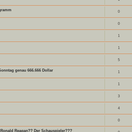
ogramm
0
0
1
1
5
 Sonntag genau 666.666 Dollar
1
1
3
4
0
"? Ronald Reagan?? Der Schauspieler???