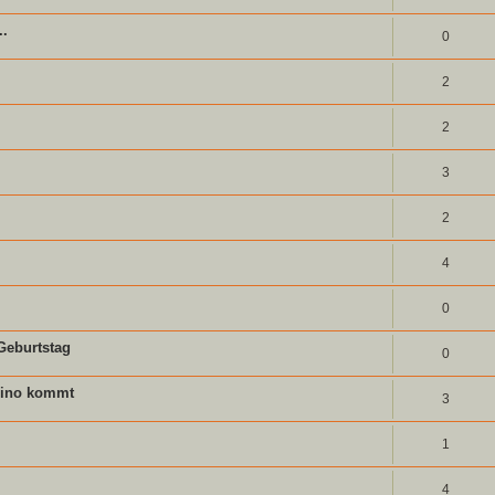
..
0
2
2
3
2
4
0
 Geburtstag
0
nino kommt
3
1
4