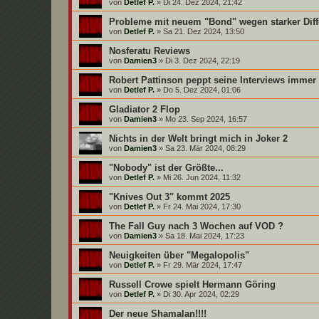
von
Detlef P.
»
Di 24. Dez 2024, 21:42
Probleme mit neuem "Bond" wegen starker Dif
von
Detlef P.
»
Sa 21. Dez 2024, 13:50
Nosferatu Reviews
von
Damien3
»
Di 3. Dez 2024, 22:19
Robert Pattinson peppt seine Interviews immer
von
Detlef P.
»
Do 5. Dez 2024, 01:06
Gladiator 2 Flop
von
Damien3
»
Mo 23. Sep 2024, 16:57
Nichts in der Welt bringt mich in Joker 2
von
Damien3
»
Sa 23. Mär 2024, 08:29
"Nobody" ist der Größte...
von
Detlef P.
»
Mi 26. Jun 2024, 11:32
"Knives Out 3" kommt 2025
von
Detlef P.
»
Fr 24. Mai 2024, 17:30
The Fall Guy nach 3 Wochen auf VOD ?
von
Damien3
»
Sa 18. Mai 2024, 17:23
Neuigkeiten über "Megalopolis"
von
Detlef P.
»
Fr 29. Mär 2024, 17:47
Russell Crowe spielt Hermann Göring
von
Detlef P.
»
Di 30. Apr 2024, 02:29
Der neue Shamalan!!!!