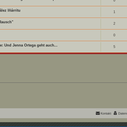
0
ez Iñárritu
1
 Rausch"
2
0
e: Und Jenna Ortega geht auch...
5
Kontakt
Daten