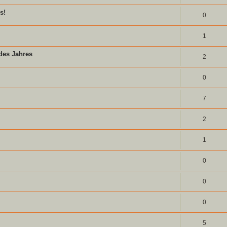
s!
0
1
des Jahres
2
0
7
2
1
0
0
0
5