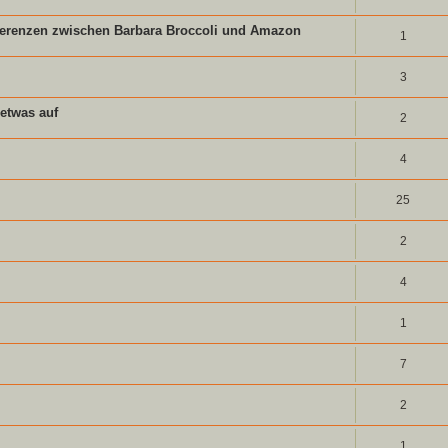
ferenzen zwischen Barbara Broccoli und Amazon
1
3
 etwas auf
2
4
25
2
4
1
7
2
1