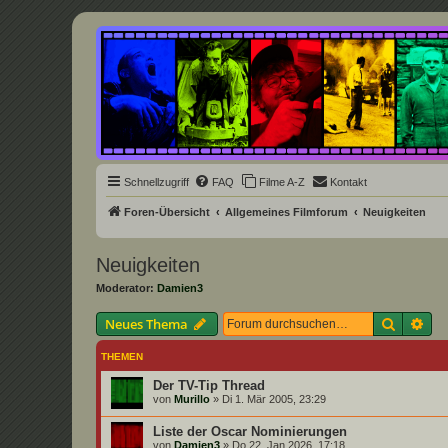
Underground Film Community
Die Underground Film Community ist ein deutschsprachiges Filmforum u
Schnellzugriff
FAQ
Filme A-Z
Kontakt
Foren-Übersicht
Allgemeines Filmforum
Neuigkeiten
Neuigkeiten
Moderator:
Damien3
Suche
Erw
Neues Thema
THEMEN
Der TV-Tip Thread
von
Murillo
»
Di 1. Mär 2005, 23:29
Liste der Oscar Nominierungen
von
Damien3
»
Do 22. Jan 2026, 17:18