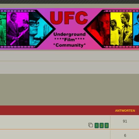
nd ein Paradies für Cineasten und Filmsüchtige jenseits des Mainstreams.
eiterte Suche
ANTWORTEN
91
1
2
3
6