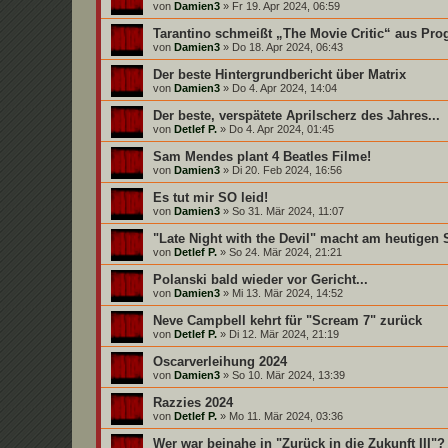
von
Damien3
»
Fr 19. Apr 2024, 06:59
Tarantino schmeißt „The Movie Critic“ aus Pr
von
Damien3
»
Do 18. Apr 2024, 06:43
Der beste Hintergrundbericht über Matrix
von
Damien3
»
Do 4. Apr 2024, 14:04
Der beste, verspätete Aprilscherz des Jahres...
von
Detlef P.
»
Do 4. Apr 2024, 01:45
Sam Mendes plant 4 Beatles Filme!
von
Damien3
»
Di 20. Feb 2024, 16:56
Es tut mir SO leid!
von
Damien3
»
So 31. Mär 2024, 11:07
"Late Night with the Devil" macht am heutigen
von
Detlef P.
»
So 24. Mär 2024, 21:21
Polanski bald wieder vor Gericht...
von
Damien3
»
Mi 13. Mär 2024, 14:52
Neve Campbell kehrt für "Scream 7" zurück
von
Detlef P.
»
Di 12. Mär 2024, 21:19
Oscarverleihung 2024
von
Damien3
»
So 10. Mär 2024, 13:39
Razzies 2024
von
Detlef P.
»
Mo 11. Mär 2024, 03:36
Wer war beinahe in "Zurück in die Zukunft III