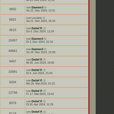
Mi 25. Dez 2024, 11:30
von
Damien3
3602
So 22. Dez 2024, 13:31
von
Lorraine
6831
Sa 21. Dez 2024, 15:16
von
Detlef P.
4615
Do 5. Dez 2024, 12:24
von
Damien3
10457
Di 3. Dez 2024, 22:16
von
Damien3
49861
So 24. Nov 2024, 22:09
von
Detlef P.
9407
Mi 26. Jun 2024, 19:50
von
Detlef P.
10091
Di 4. Jun 2024, 21:04
von
Detlef P.
6204
Mo 20. Mai 2024, 01:22
von
Detlef P.
12748
Fr 17. Mai 2024, 13:42
von
Detlef P.
9079
Di 30. Apr 2024, 11:29
von
Detlef P.
6114