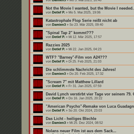
von
Damien3
»
Mo 5. Mai 2025, 16:46
Not the Movie I wanted, but the Movie I needed.
von
Detlef P.
»
Mo 5. Mai 2025, 19:06
Katastrophale Flop Serie reißt nicht ab
von
Damien3
»
So 23. Mär 2025, 09:40
"Spinal Tap 2" kommt???
von
Detlef P.
»
Mi 12. Mär 2025, 17:57
Razzies 2025
von
Detlef P.
»
Mi 22. Jan 2025, 04:23
WTF? "Barney"-Film von A24???
von
Detlef P.
»
Di 25. Feb 2025, 21:03
Die schlimmste Nachricht des Jahres!
von
Damien3
»
Do 20. Feb 2025, 17:32
"Scream 7" mit Matthew Lillard
von
Detlef P.
»
Fr 31. Jan 2025, 07:59
David Lynch verstirbt vier Tage vor seinem 79.
von
Detlef P.
»
Do 16. Jan 2025, 20:22
"American Psycho"-Remake von Luca Guadag
von
Detlef P.
»
So 20. Okt 2024, 23:03
Das Licht - heiliges Blechle
von
Damien3
»
Mi 25. Dez 2024, 08:52
Nolans neuer Film ist aus dem Sack...