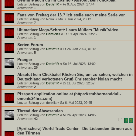
Gewinne auch du im Casino - Absolut kein Clickbait!
Letzter Beitrag von
Detlef P.
«
Fr 9. Aug 2024, 17:44
Antworten:
1
Fans von Freitag der 13.? Ich stelle euch meine Serie vor.
Letzter Beitrag von
Nolok
«
Mo 3. Jun 2024, 23:12
Antworten:
7
Ultimativer Mega-Schrott: Laura Müllers "Musik"video
Letzter Beitrag von
Damien3
«
Fr 19. Apr 2024, 23:25
Antworten:
1
Serien Forum
Letzter Beitrag von
Detlef P.
«
Fr 26. Jan 2024, 01:18
Antworten:
5
Pranger
Letzter Beitrag von
Detlef P.
«
So 16. Jul 2023, 13:02
Antworten:
26
Absolut kein Clickbate! Klicken Sie, um zu sehen, welchen in
Deutschland verbotenen Gruß Christopher Nolan macht
Letzter Beitrag von
Detlef P.
«
Di 11. Jul 2023, 12:52
Antworten:
2
Pissport application online at (https://stubbornanddull-
oments24hrs.com)
Letzter Beitrag von
donkila
«
Sa 6. Mai 2023, 09:45
Thread der Abwesenden
Letzter Beitrag von
Detlef P.
«
Mi 26. Apr 2023, 14:05
Antworten:
42
1
2
[Aprilscherz] World Trade Center - Die Liebenden türmen aus
den Türmen