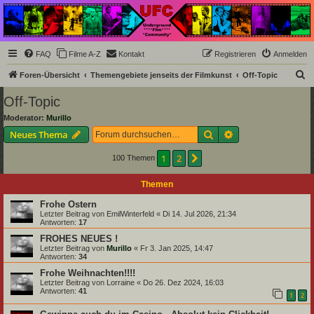
Underground Film
Community
Die Underground Film Community ist ein deutschsprachiges Filmforum und ein Paradies
FAQ
Filme A-Z
Kontakt
Registrieren
Anmelden
für Cineasten und Filmsüchtige jenseits des Mainstreams.
S
Foren-Übersicht
Themengebiete jenseits der Filmkunst
Off-Topic
u
Off-Topic
c
Moderator:
Murillo
h
Suche
Erweiterte Suche
Neues Thema
e
1
2
Nächste
100 Themen
Themen
Frohe Ostern
Letzter Beitrag von
EmilWinterfeld
«
Di 14. Jul 2026, 21:34
Antworten:
17
FROHES NEUES !
Letzter Beitrag von
Murillo
«
Fr 3. Jan 2025, 14:47
Antworten:
34
Frohe Weihnachten!!!!
Letzter Beitrag von
Lorraine
«
Do 26. Dez 2024, 16:03
Antworten:
41
1
2