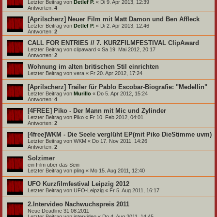
Letzter Beitrag von
Detlef P.
«
Di 9. Apr 2013, 12:39
Antworten:
4
[Aprilscherz] Neuer Film mit Matt Damon und Ben Affleck
Letzter Beitrag von
Detlef P.
«
Di 2. Apr 2013, 12:46
Antworten:
2
CALL FOR ENTRIES // 7. KURZFILMFESTIVAL ClipAward
Letzter Beitrag von
clipaward
«
Sa 19. Mai 2012, 20:17
Antworten:
2
Wohnung im alten britischen Stil einrichten
Letzter Beitrag von
vera
«
Fr 20. Apr 2012, 17:24
[Aprilscherz] Trailer für Pablo Escobar-Biografie: "Medellin"
Letzter Beitrag von
Murillo
«
Do 5. Apr 2012, 15:24
Antworten:
4
[4FREE] Piko - Der Mann mit Mic und Zylinder
Letzter Beitrag von
Piko
«
Fr 10. Feb 2012, 04:01
Antworten:
2
[4free]WKM - Die Seele verglüht EP(mit Piko DieStimme uvm)
Letzter Beitrag von
WKM
«
Do 17. Nov 2011, 14:26
Antworten:
2
Solzimer
ein Film über das Sein
Letzter Beitrag von
pling
«
Mo 15. Aug 2011, 12:40
UFO Kurzfilmfestival Leipzig 2012
Letzter Beitrag von
UFO-Leipzig
«
Fr 5. Aug 2011, 16:17
2.Intervideo Nachwuchspreis 2011
Neue Deadline 31.08.2011
Letzter Beitrag von
intervideo
«
Do 4. Aug 2011, 14:45