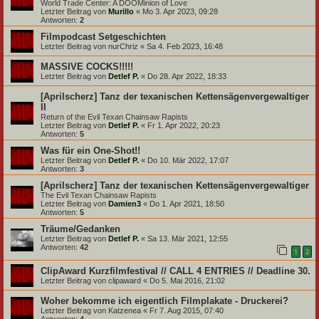
World Trade Center: A DOOMinion of Love
Letzter Beitrag von
Murillo
«
Mo 3. Apr 2023, 09:28
Antworten:
2
Filmpodcast Setgeschichten
Letzter Beitrag von
nurChriz
«
Sa 4. Feb 2023, 16:48
MASSIVE COCKS!!!!!
Letzter Beitrag von
Detlef P.
«
Do 28. Apr 2022, 18:33
[Aprilscherz] Tanz der texanischen Kettensägenvergewaltiger
II
Return of the Evil Texan Chainsaw Rapists
Letzter Beitrag von
Detlef P.
«
Fr 1. Apr 2022, 20:23
Antworten:
5
Was für ein One-Shot!!
Letzter Beitrag von
Detlef P.
«
Do 10. Mär 2022, 17:07
Antworten:
3
[Aprilscherz] Tanz der texanischen Kettensägenvergewaltiger
The Evil Texan Chainsaw Rapists
Letzter Beitrag von
Damien3
«
Do 1. Apr 2021, 18:50
Antworten:
5
Träume/Gedanken
Letzter Beitrag von
Detlef P.
«
Sa 13. Mär 2021, 12:55
Antworten:
42
1
2
ClipAward Kurzfilmfestival // CALL 4 ENTRIES // Deadline 30.
Letzter Beitrag von
clipaward
«
Do 5. Mai 2016, 21:02
Woher bekomme ich eigentlich Filmplakate - Druckerei?
Letzter Beitrag von
Katzenea
«
Fr 7. Aug 2015, 07:40