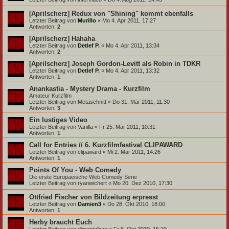
[Aprilscherz] Redux von "Shining" kommt ebenfalls
Letzter Beitrag von
Murillo
«
Mo 4. Apr 2011, 17:27
Antworten:
2
[Aprilscherz] Hahaha
Letzter Beitrag von
Detlef P.
«
Mo 4. Apr 2011, 13:34
Antworten:
2
[Aprilscherz] Joseph Gordon-Levitt als Robin in TDKR
Letzter Beitrag von
Detlef P.
«
Mo 4. Apr 2011, 13:32
Antworten:
1
Anankastia - Mystery Drama - Kurzfilm
Amateur Kurzfilm
Letzter Beitrag von
Metaschnitt
«
Do 31. Mär 2011, 11:30
Antworten:
3
Ein lustiges Video
Letzter Beitrag von
Vanilla
«
Fr 25. Mär 2011, 10:31
Antworten:
1
Call for Entries // 6. Kurzfilmfestival CLIPAWARD
Letzter Beitrag von
clipaward
«
Mi 2. Mär 2011, 14:26
Antworten:
1
Points Of You - Web Comedy
Die erste Europaeische Web Comedy Serie
Letzter Beitrag von
ryanwichert
«
Mo 20. Dez 2010, 17:30
Ottfried Fischer von Bildzeitung erpresst
Letzter Beitrag von
Damien3
«
Do 28. Okt 2010, 18:00
Antworten:
1
Herby braucht Euch