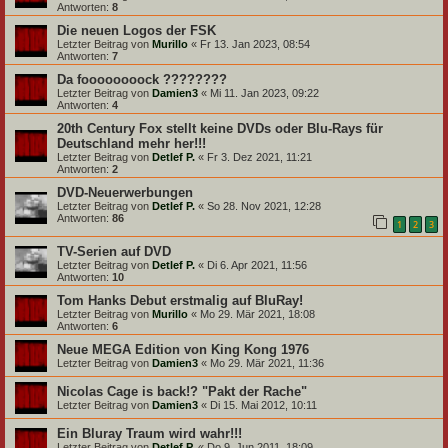
Antworten:
8
Die neuen Logos der FSK
Letzter Beitrag von
Murillo
«
Fr 13. Jan 2023, 08:54
Antworten:
7
Da foooooooock ????????
Letzter Beitrag von
Damien3
«
Mi 11. Jan 2023, 09:22
Antworten:
4
20th Century Fox stellt keine DVDs oder Blu-Rays für
Deutschland mehr her!!!
Letzter Beitrag von
Detlef P.
«
Fr 3. Dez 2021, 11:21
Antworten:
2
DVD-Neuerwerbungen
Letzter Beitrag von
Detlef P.
«
So 28. Nov 2021, 12:28
Antworten:
86
1
2
3
TV-Serien auf DVD
Letzter Beitrag von
Detlef P.
«
Di 6. Apr 2021, 11:56
Antworten:
10
Tom Hanks Debut erstmalig auf BluRay!
Letzter Beitrag von
Murillo
«
Mo 29. Mär 2021, 18:08
Antworten:
6
Neue MEGA Edition von King Kong 1976
Letzter Beitrag von
Damien3
«
Mo 29. Mär 2021, 11:36
Nicolas Cage is back!? "Pakt der Rache"
Letzter Beitrag von
Damien3
«
Di 15. Mai 2012, 10:11
Ein Bluray Traum wird wahr!!!
Letzter Beitrag von
Detlef P.
«
Do 9. Jun 2011, 18:09