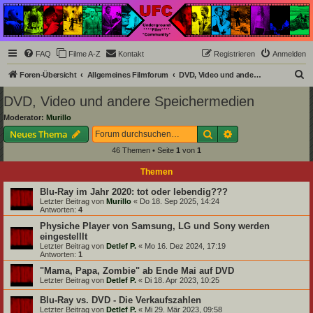
Underground Film
Community
Die Underground Film Community ist ein deutschsprachiges Filmforum und ein Paradies
FAQ
Filme A-Z
Kontakt
Registrieren
Anmelden
für Cineasten und Filmsüchtige jenseits des Mainstreams.
S
Foren-Übersicht
Allgemeines Filmforum
DVD, Video und andere Speichermedien
u
DVD, Video und andere Speichermedien
c
Moderator:
Murillo
h
Suche
Erweiterte Suche
Neues Thema
e
46 Themen • Seite
1
von
1
Themen
Blu-Ray im Jahr 2020: tot oder lebendig???
Letzter Beitrag von
Murillo
«
Do 18. Sep 2025, 14:24
Antworten:
4
Physiche Player von Samsung, LG und Sony werden
eingestelllt
Letzter Beitrag von
Detlef P.
«
Mo 16. Dez 2024, 17:19
Antworten:
1
"Mama, Papa, Zombie" ab Ende Mai auf DVD
Letzter Beitrag von
Detlef P.
«
Di 18. Apr 2023, 10:25
Blu-Ray vs. DVD - Die Verkaufszahlen
Letzter Beitrag von
Detlef P.
«
Mi 29. Mär 2023, 09:58