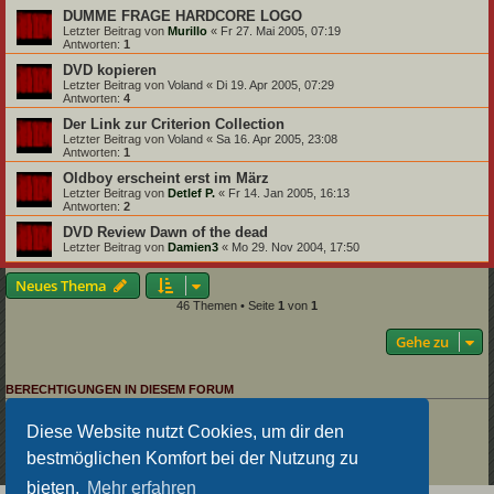
DUMME FRAGE HARDCORE LOGO
Letzter Beitrag von
Murillo
«
Fr 27. Mai 2005, 07:19
Antworten:
1
DVD kopieren
Letzter Beitrag von
Voland
«
Di 19. Apr 2005, 07:29
Antworten:
4
Der Link zur Criterion Collection
Letzter Beitrag von
Voland
«
Sa 16. Apr 2005, 23:08
Antworten:
1
Oldboy erscheint erst im März
Letzter Beitrag von
Detlef P.
«
Fr 14. Jan 2005, 16:13
Antworten:
2
DVD Review Dawn of the dead
Letzter Beitrag von
Damien3
«
Mo 29. Nov 2004, 17:50
Neues Thema
46 Themen • Seite
1
von
1
Gehe zu
BERECHTIGUNGEN IN DIESEM FORUM
Du darfst
keine
neuen Themen in diesem Forum erstellen.
Du darfst
keine
Antworten zu Themen in diesem Forum erstellen.
Diese Website nutzt Cookies, um dir den
Du darfst deine Beiträge in diesem Forum
nicht
ändern.
bestmöglichen Komfort bei der Nutzung zu
Du darfst deine Beiträge in diesem Forum
nicht
löschen.
Du darfst
keine
Dateianhänge in diesem Forum erstellen.
bieten.
Mehr erfahren