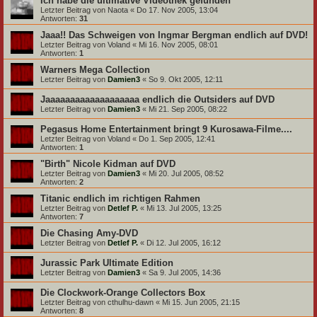
Ich habe die ultimative Videothek gefunden
Letzter Beitrag von
Naota
«
Do 17. Nov 2005, 13:04
Antworten:
31
Jaaa!! Das Schweigen von Ingmar Bergman endlich auf DVD!
Letzter Beitrag von
Voland
«
Mi 16. Nov 2005, 08:01
Antworten:
1
Warners Mega Collection
Letzter Beitrag von
Damien3
«
So 9. Okt 2005, 12:11
Jaaaaaaaaaaaaaaaaaaa endlich die Outsiders auf DVD
Letzter Beitrag von
Damien3
«
Mi 21. Sep 2005, 08:22
Pegasus Home Entertainment bringt 9 Kurosawa-Filme....
Letzter Beitrag von
Voland
«
Do 1. Sep 2005, 12:41
Antworten:
1
"Birth" Nicole Kidman auf DVD
Letzter Beitrag von
Damien3
«
Mi 20. Jul 2005, 08:52
Antworten:
2
Titanic endlich im richtigen Rahmen
Letzter Beitrag von
Detlef P.
«
Mi 13. Jul 2005, 13:25
Antworten:
7
Die Chasing Amy-DVD
Letzter Beitrag von
Detlef P.
«
Di 12. Jul 2005, 16:12
Jurassic Park Ultimate Edition
Letzter Beitrag von
Damien3
«
Sa 9. Jul 2005, 14:36
Die Clockwork-Orange Collectors Box
Letzter Beitrag von
cthulhu-dawn
«
Mi 15. Jun 2005, 21:15
Antworten:
8