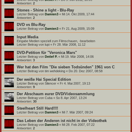
Antworten:
2
Stones - Shine a light - Blu-Ray
Letzter Beitrag von
Damien3
«
Mi 14. Okt 2009, 17:44
Antworten:
2
DVD vs Blu-Ray
Letzter Beitrag von
Damien3
«
Fr 21. Aug 2009, 15:09
Input Media
Eingabe Medien speziell zum Filmschauen, -bearbeiten
Letzter Beitrag von
lupi
«
Fr 28. Mär 2008, 11:12
DVD-Petition für "Veronica Mars"
Letzter Beitrag von
Detlef P.
«
Mi 19. Mär 2008, 14:06
Antworten:
3
Wer hat den Film "Die sieben Todsünden" 1961 von C
Letzter Beitrag von
tim wehdeking
«
Do 20. Dez 2007, 08:58
Der weiße Hai Special Edition
Letzter Beitrag von
Silencer
«
Fr 4. Mai 2007, 19:13
Antworten:
9
Der Abschaum eurer DVD/Videosammlung
Letzter Beitrag von
Cuba
«
So 8. Apr 2007, 13:24
Antworten:
30
Steelheart Still Hard!!!!
Letzter Beitrag von
Damien3
«
Mi 7. Mär 2007, 09:24
Das Leben der Anderen ist nicht in der Videothek
Letzter Beitrag von
Damien3
«
Mi 28. Feb 2007, 07:22
Antworten:
2