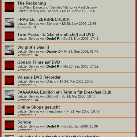
The Reckoning
mit Willem Dafoe und "Sakrileg"-Schurke Paul Bettany
Letzter Beitrag von
Silencer
«
Mi 13. Dez 2006, 12:49
FRAGILE - ZERBRECHLICH
Letzter Beitrag von
Silencer
«
Mi 29. Nov 2006, 11:54
Antworten:
9
Twin Peaks - 2. Staffel endlich(!) auf DVD
Letzter Beitrag von
Detlef P.
«
Do 23. Nov 2006, 17:41
Wo gibt´s was !!!
Letzter Beitrag von
Damien3
«
Fr 29. Sep 2006, 07:48
Antworten:
16
Godard Filme auf DVD
Letzter Beitrag von
Detlef P.
«
Mo 18. Sep 2006, 17:19
Antworten:
3
Volands DVD Rekorder
Letzter Beitrag von
Voland
«
Mi 24. Mai 2006, 10:50
Antworten:
5
JAAAAAAA Endlich ein Termin für Breakfast Club
Letzter Beitrag von
Giftnudl
«
So 14. Mai 2006, 19:46
Antworten:
14
Online Shops gesucht
Letzter Beitrag von
thejackass
«
Fr 21. Apr 2006, 16:49
Antworten:
7
Scrubs
Letzter Beitrag von
Detlef P.
«
Do 26. Jan 2006, 13:06
Antworten:
1