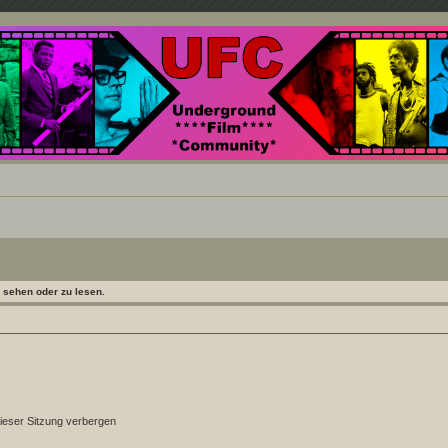
nd ein Paradies für Cineasten und Filmsüchtige jenseits des Mainstreams.
sehen oder zu lesen.
ieser Sitzung verbergen