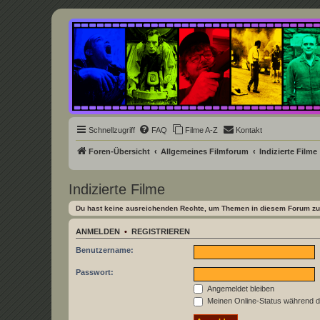
Underground Film Community
Die Underground Film Community ist ein deutschsprachiges Filmforum u
Schnellzugriff
FAQ
Filme A-Z
Kontakt
Foren-Übersicht
Allgemeines Filmforum
Indizierte Filme
Indizierte Filme
Du hast keine ausreichenden Rechte, um Themen in diesem Forum zu 
ANMELDEN
•
REGISTRIEREN
Benutzername:
Passwort:
Angemeldet bleiben
Meinen Online-Status während d