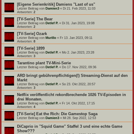
[Eigene Serienkritik] Damiens "Last of us"
Letzter Beitrag von
Damien3
«
Di 21. Feb 2023, 11:03
Antworten:
2
[TV-Serie] The Bear
Letzter Beitrag von
Detlef P.
«
Di 31. Jan 2023, 19:08
Antworten:
2
[TV-Serie] Ozark
Letzter Beitrag von
Murillo
«
Fr 13. Jan 2023, 09:11
Antworten:
8
[TV-Serie] 1899
Letzter Beitrag von
Detlef P.
«
Mo 2. Jan 2023, 23:28
Antworten:
3
Tarantino plant TV-Mini-Serie
Letzter Beitrag von
Detlef P.
«
Do 17. Nov 2022, 09:36
ARD bringt gebührenpflichtigen(!) Streaming-Dienst auf den
Markt
Letzter Beitrag von
Detlef P.
«
So 23. Okt 2022, 20:57
Antworten:
3
Netflix veröffentlicht rekordbrechende 1026 TV-Episoden in
drei Monaten.
Letzter Beitrag von
Detlef P.
«
Fr 14. Okt 2022, 17:15
Antworten:
4
[TV-Serie] Eat the Rich: Die Gamestop Saga
Letzter Beitrag von
Damien3
«
Mi 28. Sep 2022, 12:53
DiCaprio in "Squid Game" Staffel 3 und eine echte Game
Show???