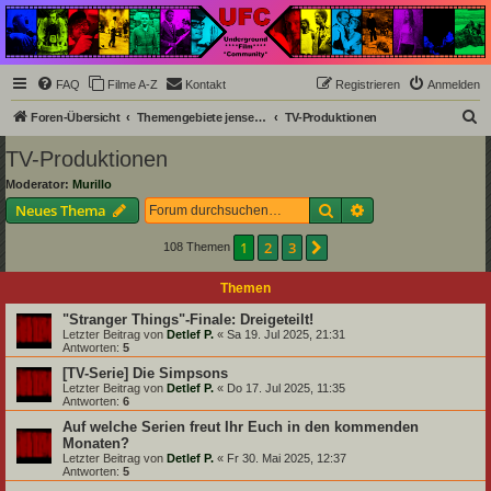
Underground Film
Community
Die Underground Film Community ist ein deutschsprachiges Filmforum und ein Paradies
FAQ
Filme A-Z
Kontakt
Registrieren
Anmelden
für Cineasten und Filmsüchtige jenseits des Mainstreams.
S
Foren-Übersicht
Themengebiete jenseits der Filmkunst
TV-Produktionen
u
TV-Produktionen
c
Moderator:
Murillo
h
Suche
Erweiterte Suche
Neues Thema
e
1
2
3
Nächste
108 Themen
Themen
"Stranger Things"-Finale: Dreigeteilt!
Letzter Beitrag von
Detlef P.
«
Sa 19. Jul 2025, 21:31
Antworten:
5
[TV-Serie] Die Simpsons
Letzter Beitrag von
Detlef P.
«
Do 17. Jul 2025, 11:35
Antworten:
6
Auf welche Serien freut Ihr Euch in den kommenden
Monaten?
Letzter Beitrag von
Detlef P.
«
Fr 30. Mai 2025, 12:37
Antworten:
5