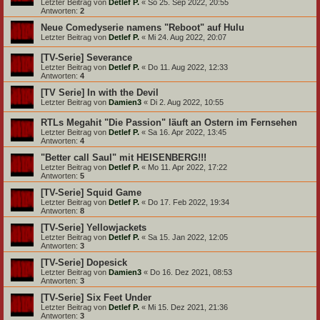
Letzter Beitrag von
Detlef P.
«
So 25. Sep 2022, 20:55
Antworten:
2
Neue Comedyserie namens "Reboot" auf Hulu
Letzter Beitrag von
Detlef P.
«
Mi 24. Aug 2022, 20:07
[TV-Serie] Severance
Letzter Beitrag von
Detlef P.
«
Do 11. Aug 2022, 12:33
Antworten:
4
[TV Serie] In with the Devil
Letzter Beitrag von
Damien3
«
Di 2. Aug 2022, 10:55
RTLs Megahit "Die Passion" läuft an Ostern im Fernsehen
Letzter Beitrag von
Detlef P.
«
Sa 16. Apr 2022, 13:45
Antworten:
4
"Better call Saul" mit HEISENBERG!!!
Letzter Beitrag von
Detlef P.
«
Mo 11. Apr 2022, 17:22
Antworten:
5
[TV-Serie] Squid Game
Letzter Beitrag von
Detlef P.
«
Do 17. Feb 2022, 19:34
Antworten:
8
[TV-Serie] Yellowjackets
Letzter Beitrag von
Detlef P.
«
Sa 15. Jan 2022, 12:05
Antworten:
3
[TV-Serie] Dopesick
Letzter Beitrag von
Damien3
«
Do 16. Dez 2021, 08:53
Antworten:
3
[TV-Serie] Six Feet Under
Letzter Beitrag von
Detlef P.
«
Mi 15. Dez 2021, 21:36
Antworten:
3