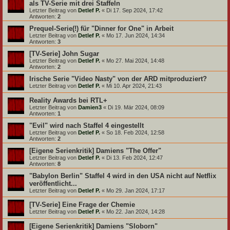
als TV-Serie mit drei Staffeln
Letzter Beitrag von
Detlef P.
«
Di 17. Sep 2024, 17:42
Antworten:
2
Prequel-Serie(!) für "Dinner for One" in Arbeit
Letzter Beitrag von
Detlef P.
«
Mo 17. Jun 2024, 14:34
Antworten:
3
[TV-Serie] John Sugar
Letzter Beitrag von
Detlef P.
«
Mo 27. Mai 2024, 14:48
Antworten:
2
Irische Serie "Video Nasty" von der ARD mitproduziert?
Letzter Beitrag von
Detlef P.
«
Mi 10. Apr 2024, 21:43
Reality Awards bei RTL+
Letzter Beitrag von
Damien3
«
Di 19. Mär 2024, 08:09
Antworten:
1
"Evil" wird nach Staffel 4 eingestellt
Letzter Beitrag von
Detlef P.
«
So 18. Feb 2024, 12:58
Antworten:
2
[Eigene Serienkritik] Damiens "The Offer"
Letzter Beitrag von
Detlef P.
«
Di 13. Feb 2024, 12:47
Antworten:
8
"Babylon Berlin" Staffel 4 wird in den USA nicht auf Netflix
veröffentlicht...
Letzter Beitrag von
Detlef P.
«
Mo 29. Jan 2024, 17:17
[TV-Serie] Eine Frage der Chemie
Letzter Beitrag von
Detlef P.
«
Mo 22. Jan 2024, 14:28
[Eigene Serienkritik] Damiens "Sloborn"