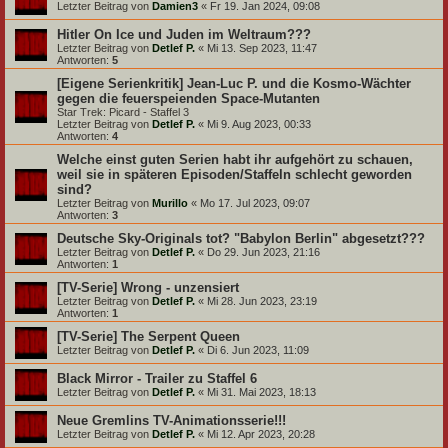
Letzter Beitrag von
Damien3
«
Fr 19. Jan 2024, 09:08
Hitler On Ice und Juden im Weltraum???
Letzter Beitrag von
Detlef P.
«
Mi 13. Sep 2023, 11:47
Antworten:
5
[Eigene Serienkritik] Jean-Luc P. und die Kosmo-Wächter
gegen die feuerspeienden Space-Mutanten
Star Trek: Picard - Staffel 3
Letzter Beitrag von
Detlef P.
«
Mi 9. Aug 2023, 00:33
Antworten:
4
Welche einst guten Serien habt ihr aufgehört zu schauen,
weil sie in späteren Episoden/Staffeln schlecht geworden
sind?
Letzter Beitrag von
Murillo
«
Mo 17. Jul 2023, 09:07
Antworten:
3
Deutsche Sky-Originals tot? "Babylon Berlin" abgesetzt???
Letzter Beitrag von
Detlef P.
«
Do 29. Jun 2023, 21:16
Antworten:
1
[TV-Serie] Wrong - unzensiert
Letzter Beitrag von
Detlef P.
«
Mi 28. Jun 2023, 23:19
Antworten:
1
[TV-Serie] The Serpent Queen
Letzter Beitrag von
Detlef P.
«
Di 6. Jun 2023, 11:09
Black Mirror - Trailer zu Staffel 6
Letzter Beitrag von
Detlef P.
«
Mi 31. Mai 2023, 18:13
Neue Gremlins TV-Animationsserie!!!
Letzter Beitrag von
Detlef P.
«
Mi 12. Apr 2023, 20:28