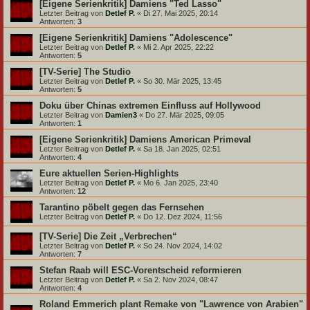
[Eigene Serienkritik] Damiens "Ted Lasso"
Letzter Beitrag von
Detlef P.
«
Di 27. Mai 2025, 20:14
Antworten:
3
[Eigene Serienkritik] Damiens "Adolescence"
Letzter Beitrag von
Detlef P.
«
Mi 2. Apr 2025, 22:22
Antworten:
5
[TV-Serie] The Studio
Letzter Beitrag von
Detlef P.
«
So 30. Mär 2025, 13:45
Antworten:
5
Doku über Chinas extremen Einfluss auf Hollywood
Letzter Beitrag von
Damien3
«
Do 27. Mär 2025, 09:05
Antworten:
1
[Eigene Serienkritik] Damiens American Primeval
Letzter Beitrag von
Detlef P.
«
Sa 18. Jan 2025, 02:51
Antworten:
4
Eure aktuellen Serien-Highlights
Letzter Beitrag von
Detlef P.
«
Mo 6. Jan 2025, 23:40
Antworten:
12
Tarantino pöbelt gegen das Fernsehen
Letzter Beitrag von
Detlef P.
«
Do 12. Dez 2024, 11:56
[TV-Serie] Die Zeit „Verbrechen“
Letzter Beitrag von
Detlef P.
«
So 24. Nov 2024, 14:02
Antworten:
7
Stefan Raab will ESC-Vorentscheid reformieren
Letzter Beitrag von
Detlef P.
«
Sa 2. Nov 2024, 08:47
Antworten:
4
Roland Emmerich plant Remake von "Lawrence von Arabien"