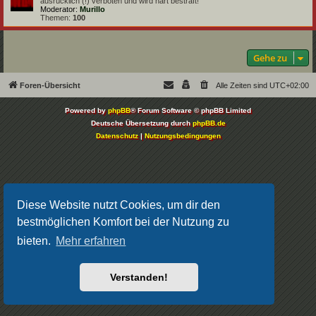
ausrücklich (!) verboten und wird hart bestraft!
Moderator:
Murillo
Themen:
100
Gehe zu
Foren-Übersicht
Alle Zeiten sind
UTC+02:00
Powered by
phpBB
® Forum Software © phpBB Limited
Deutsche Übersetzung durch
phpBB.de
Datenschutz
|
Nutzungsbedingungen
Diese Website nutzt Cookies, um dir den
bestmöglichen Komfort bei der Nutzung zu
bieten.
Mehr erfahren
Verstanden!