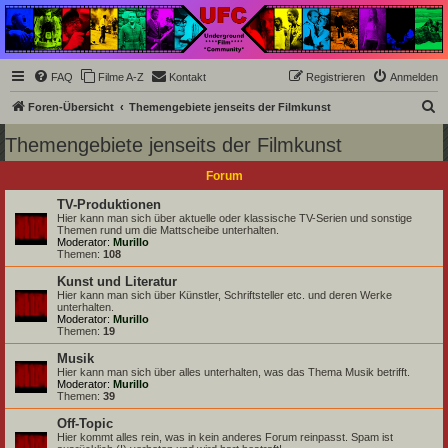
Underground Film
Community
Die Underground Film Community ist ein deutschsprachiges Filmforum und ein Paradies
FAQ
Filme A-Z
Kontakt
Registrieren
Anmelden
für Cineasten und Filmsüchtige jenseits des Mainstreams.
S
Foren-Übersicht
Themengebiete jenseits der Filmkunst
u
Themengebiete jenseits der Filmkunst
c
Forum
h
e
TV-Produktionen
Hier kann man sich über aktuelle oder klassische TV-Serien und sonstige
Themen rund um die Mattscheibe unterhalten.
Moderator:
Murillo
Themen:
108
Kunst und Literatur
Hier kann man sich über Künstler, Schriftsteller etc. und deren Werke
unterhalten.
Moderator:
Murillo
Themen:
19
Musik
Hier kann man sich über alles unterhalten, was das Thema Musik betrifft.
Moderator:
Murillo
Themen:
39
Off-Topic
Hier kommt alles rein, was in kein anderes Forum reinpasst. Spam ist