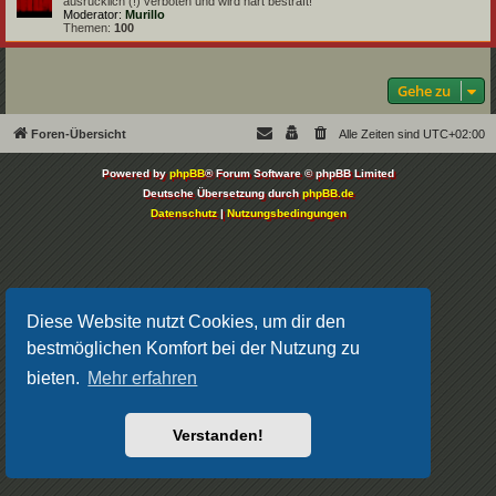
ausrücklich (!) verboten und wird hart bestraft!
Moderator:
Murillo
Themen:
100
Gehe zu
Foren-Übersicht
Alle Zeiten sind
UTC+02:00
Powered by
phpBB
® Forum Software © phpBB Limited
Deutsche Übersetzung durch
phpBB.de
Datenschutz
|
Nutzungsbedingungen
Diese Website nutzt Cookies, um dir den
bestmöglichen Komfort bei der Nutzung zu
bieten.
Mehr erfahren
Verstanden!