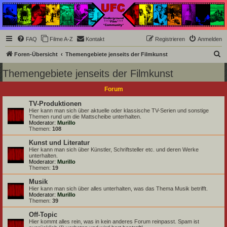
Underground Film
Community
Die Underground Film Community ist ein deutschsprachiges Filmforum und ein Paradies
FAQ
Filme A-Z
Kontakt
Registrieren
Anmelden
für Cineasten und Filmsüchtige jenseits des Mainstreams.
S
Foren-Übersicht
Themengebiete jenseits der Filmkunst
u
Themengebiete jenseits der Filmkunst
c
Forum
h
e
TV-Produktionen
Hier kann man sich über aktuelle oder klassische TV-Serien und sonstige
Themen rund um die Mattscheibe unterhalten.
Moderator:
Murillo
Themen:
108
Kunst und Literatur
Hier kann man sich über Künstler, Schriftsteller etc. und deren Werke
unterhalten.
Moderator:
Murillo
Themen:
19
Musik
Hier kann man sich über alles unterhalten, was das Thema Musik betrifft.
Moderator:
Murillo
Themen:
39
Off-Topic
Hier kommt alles rein, was in kein anderes Forum reinpasst. Spam ist