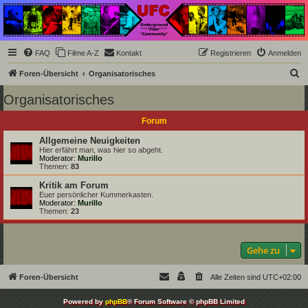
Underground Film
Community
Die Underground Film Community ist ein deutschsprachiges Filmforum und ein Paradies
FAQ
Filme A-Z
Kontakt
Registrieren
Anmelden
für Cineasten und Filmsüchtige jenseits des Mainstreams.
S
Foren-Übersicht
Organisatorisches
u
Organisatorisches
c
Forum
h
e
Allgemeine Neuigkeiten
Hier erfährt man, was hier so abgeht.
Moderator:
Murillo
Themen:
83
Kritik am Forum
Euer persönlicher Kummerkasten.
Moderator:
Murillo
Themen:
23
Gehe zu
Foren-Übersicht
Alle Zeiten sind
UTC+02:00
Powered by
phpBB
® Forum Software © phpBB Limited