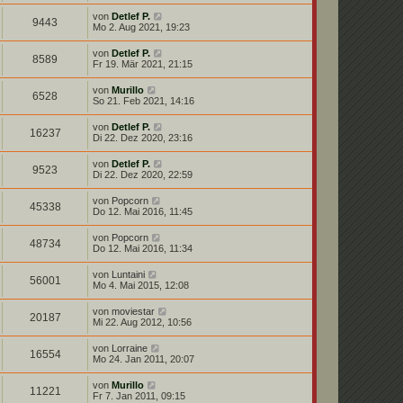
von
Detlef P.
9443
Mo 2. Aug 2021, 19:23
von
Detlef P.
8589
Fr 19. Mär 2021, 21:15
von
Murillo
6528
So 21. Feb 2021, 14:16
von
Detlef P.
16237
Di 22. Dez 2020, 23:16
von
Detlef P.
9523
Di 22. Dez 2020, 22:59
von
Popcorn
45338
Do 12. Mai 2016, 11:45
von
Popcorn
48734
Do 12. Mai 2016, 11:34
von
Luntaini
56001
Mo 4. Mai 2015, 12:08
von
moviestar
20187
Mi 22. Aug 2012, 10:56
von
Lorraine
16554
Mo 24. Jan 2011, 20:07
von
Murillo
11221
Fr 7. Jan 2011, 09:15