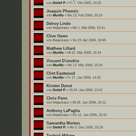
von
Detlef P.
»
Fr 7. Okt 2005, 14:15
Joaquin Phoenix
von
Murillo
»
Mo 13. Feb 2006, 20:19
Delroy Lindo
von
thejackass
»
Mo 1. Mai 2006, 15:41
Clive Owen
von
thejackass
»
So 23. Apr 2006, 19:45
Matthew Lillard
von
Murillo
»
Mi 22. Mär 2006, 15:24
Vincent D'onofrio
von
Murillo
»
Mo 13. Mär 2006, 15:34
Clint Eastwood
von
Murillo
»
Fr 27. Jan 2006, 14:32
Kirsten Dunst
von
Detlef P.
»
Di 24. Jan 2006, 13:41
Chris Penn
von
thejackass
»
Mi 25. Jan 2006, 16:12
Anthony LaPaglia
von
thejackass
»
Do 12. Jan 2006, 22:41
Samantha Morton
von
Detlef P.
»
Mo 5. Dez 2005, 15:19
Toshirô Mifune