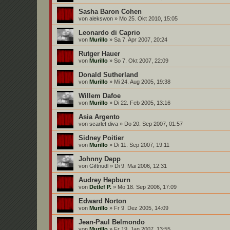
Sasha Baron Cohen
von
alekswon
»
Mo 25. Okt 2010, 15:05
Leonardo di Caprio
von
Murillo
»
Sa 7. Apr 2007, 20:24
Rutger Hauer
von
Murillo
»
So 7. Okt 2007, 22:09
Donald Sutherland
von
Murillo
»
Mi 24. Aug 2005, 19:38
Willem Dafoe
von
Murillo
»
Di 22. Feb 2005, 13:16
Asia Argento
von
scarlet diva
»
Do 20. Sep 2007, 01:57
Sidney Poitier
von
Murillo
»
Di 11. Sep 2007, 19:11
Johnny Depp
von
Giftnudl
»
Di 9. Mai 2006, 12:31
Audrey Hepburn
von
Detlef P.
»
Mo 18. Sep 2006, 17:09
Edward Norton
von
Murillo
»
Fr 9. Dez 2005, 14:09
Jean-Paul Belmondo
von
Murillo
»
Fr 19. Jan 2007, 13:55