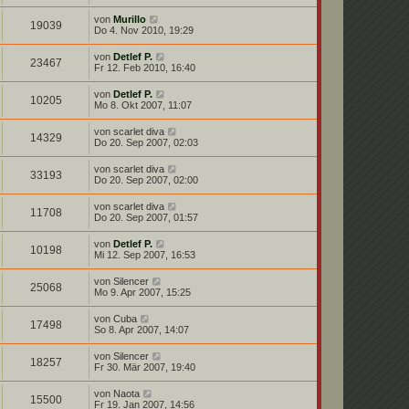
von
Murillo
19039
Do 4. Nov 2010, 19:29
von
Detlef P.
23467
Fr 12. Feb 2010, 16:40
von
Detlef P.
10205
Mo 8. Okt 2007, 11:07
von
scarlet diva
14329
Do 20. Sep 2007, 02:03
von
scarlet diva
33193
Do 20. Sep 2007, 02:00
von
scarlet diva
11708
Do 20. Sep 2007, 01:57
von
Detlef P.
10198
Mi 12. Sep 2007, 16:53
von
Silencer
25068
Mo 9. Apr 2007, 15:25
von
Cuba
17498
So 8. Apr 2007, 14:07
von
Silencer
18257
Fr 30. Mär 2007, 19:40
von
Naota
15500
Fr 19. Jan 2007, 14:56