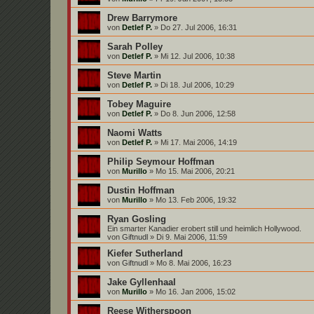
Drew Barrymore
von
Detlef P.
»
Do 27. Jul 2006, 16:31
Sarah Polley
von
Detlef P.
»
Mi 12. Jul 2006, 10:38
Steve Martin
von
Detlef P.
»
Di 18. Jul 2006, 10:29
Tobey Maguire
von
Detlef P.
»
Do 8. Jun 2006, 12:58
Naomi Watts
von
Detlef P.
»
Mi 17. Mai 2006, 14:19
Philip Seymour Hoffman
von
Murillo
»
Mo 15. Mai 2006, 20:21
Dustin Hoffman
von
Murillo
»
Mo 13. Feb 2006, 19:32
Ryan Gosling
Ein smarter Kanadier erobert still und heimlich Hollywood.
von
Giftnudl
»
Di 9. Mai 2006, 11:59
Kiefer Sutherland
von
Giftnudl
»
Mo 8. Mai 2006, 16:23
Jake Gyllenhaal
von
Murillo
»
Mo 16. Jan 2006, 15:02
Reese Witherspoon