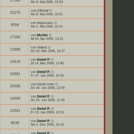
17593
Mo 8. Mai 2006, 15:53
von
Giftnudl
15270
Mo 8. Mai 2006, 15:51
von
thejackass
9556
Mo 1. Mai 2006, 15:41
von
Murillo
17200
Mi 26. Apr 2006, 13:21
von
Voland
11888
Do 23. Mär 2006, 16:37
von
Detlef P.
10318
Di 14. Mär 2006, 13:40
von
Detlef P.
10081
Fr 27. Jan 2006, 14:35
von
Sarah-chan
16508
Do 26. Jan 2006, 13:39
von
Detlef P.
10568
Do 26. Jan 2006, 12:49
von
Detlef P.
10561
Fr 13. Jan 2006, 13:15
von
Detlef P.
9539
Mo 5. Dez 2005, 15:19
von
Detlef P.