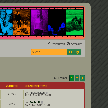
Registrieren
Anmelden
Suche
Erweiterte Suche
1
2
Nächste
65 Themen
ZUGRIFFE
LETZTER BEITRAG
von
NilsSchatten
25222
Fr 19. Jun 2026, 18:59
von
Detlef P.
7397
Sa 5. Feb 2022, 11:49