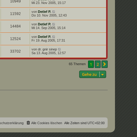
10949
Mi 23. Nov 2005, 15:17
von
Detlef P.
11592
Do 10. Nov 2005, 12:43
von
Detlef P.
14484
Mi 14. Sep 2005, 15:14
von
Detlef P.
12524
Fr 19. Aug 2005, 17:31
von
dr. gnir sinep
33702
Sa 13. Aug 2005, 12:57
1
2
Nächste
65 Themen
Gehe zu
schutzerklärung
Alle Cookies löschen
Alle Zeiten sind
UTC+02:00