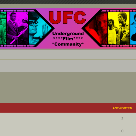
nd ein Paradies für Cineasten und Filmsüchtige jenseits des Mainstreams.
eiterte Suche
ANTWORTEN
2
0