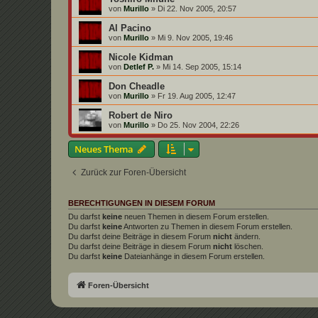
von
Murillo
»
Di 22. Nov 2005, 20:57
Al Pacino
von
Murillo
»
Mi 9. Nov 2005, 19:46
Nicole Kidman
von
Detlef P.
»
Mi 14. Sep 2005, 15:14
Don Cheadle
von
Murillo
»
Fr 19. Aug 2005, 12:47
Robert de Niro
von
Murillo
»
Do 25. Nov 2004, 22:26
Neues Thema
Zurück zur Foren-Übersicht
BERECHTIGUNGEN IN DIESEM FORUM
Du darfst
keine
neuen Themen in diesem Forum erstellen.
Du darfst
keine
Antworten zu Themen in diesem Forum erstellen.
Du darfst deine Beiträge in diesem Forum
nicht
ändern.
Du darfst deine Beiträge in diesem Forum
nicht
löschen.
Du darfst
keine
Dateianhänge in diesem Forum erstellen.
Foren-Übersicht