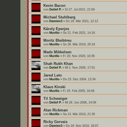
Kevin Bacon
von
Detlef P.
»
Di 27. Jul 2021, 21:59
Michael Stuhlbarg
von
Damien3
»
Do 18. Mär 2021, 12:12
Károly Eperjes
von
Murillo
»
So 21. Feb 2021, 14:16
Moritz Bleibtreu
von
Murillo
»
So 28. Mär 2010, 20:19
Mads Mikkelsen
von
Murillo
»
Fr 20. Nov 2020, 10:35
Shah Rukh Khan
von
Detlef P.
»
Mi 2. Nov 2005, 17:01
Jared Leto
von
Murillo
»
Do 23. Dez 2004, 13:34
Klaus Kinski
von
Murillo
»
Fr 25. Feb 2005, 16:06
Til Schweiger
von
Detlef P.
»
Mi 28. Jun 2006, 14:09
Alan Rickman
von
Murillo
»
Sa 13. Mär 2010, 21:35
Ricky Gervais
von
Damien3
»
Do 18. Nov 2010, 18:07