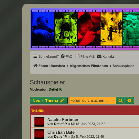
Underground Film Community
Die Underground Film Community ist ein deutschsprachiges Filmforum u
Schnellzugriff
FAQ
Filme A-Z
Kontakt
Foren-Übersicht
Allgemeines Filmforum
Schauspieler
Schauspieler
Moderator:
Detlef P.
Suche
Erw
Neues Thema
THEMEN
Natalie Portman
von
Detlef P.
»
Mi 18. Jan 2023, 21:52
Christian Bale
von
Detlef P.
»
Sa 5. Feb 2022, 11:49