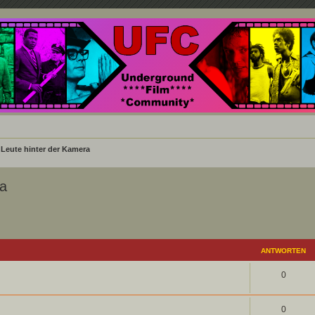
nd ein Paradies für Cineasten und Filmsüchtige jenseits des Mainstreams.
Leute hinter der Kamera
ra
eiterte Suche
ANTWORTEN
0
0