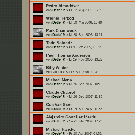
Pedro Almodóvar
von
Detlef P.
»
Fr 12. Aug 2005, 16:59
Werner Herzog
von
Detlef P.
»
Mi 10. Mai 2006, 10:49
Park Chan-wook
von
Detlef P.
»
Mi 20. Sep 2006, 13:11
Todd Solondz
von
Detlef P.
»
Fr 9. Dez 2005, 13:32
Paul Thomas Anderson
von
Detlef P.
»
Di 29. Nov 2005, 13:27
Billy Wilder
von
Voland
»
So 17. Apr 2005, 19:37
Michael Mann
von
Detlef P.
»
Mi 26. Sep 2007, 10:13
Claude Chabrol
von
Detlef P.
»
Mi 26. Sep 2007, 11:23
Gus Van Sant
von
Detlef P.
»
Fr 14. Sep 2007, 11:38
Alejandro González Iñárritu
von
Detlef P.
»
Sa 26. Mai 2007, 17:26
Michael Haneke
von
Detlef P.
»
Fr 20. Apr 2007, 09:52