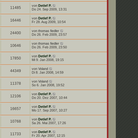
von
Detlef P.
11485
Do 24. Sep 2009, 13:31
von
Detlef P.
16446
Fr 28. Aug 2009, 10:54
von
thomas fiedler
24400
Do 26. Feb 2009, 23:57
von
thomas fiedler
10646
Do 26. Feb 2009, 23:50
von
Detlef P.
17850
Mi 9. Jan 2008, 19:15
von
Voland
44349
Di 8. Jan 2008, 14:59
von
Voland
11378
So 6. Jan 2008, 19:52
von
Detlef P.
12106
Do 20. Dez 2007, 10:44
von
Detlef P.
16657
Mo 17. Sep 2007, 10:27
von
Detlef P.
10768
Sa 26. Mai 2007, 17:26
von
Detlef P.
11733
Fr 20. Apr 2007, 12:15