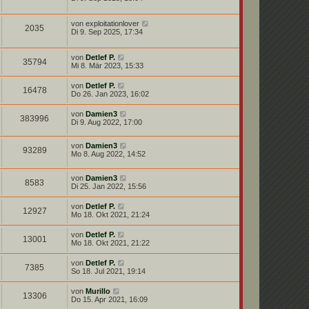
von
exploitationlover
2035
Di 9. Sep 2025, 17:34
von
Detlef P.
35794
Mi 8. Mär 2023, 15:33
von
Detlef P.
16478
Do 26. Jan 2023, 16:02
von
Damien3
383996
Di 9. Aug 2022, 17:00
von
Damien3
93289
Mo 8. Aug 2022, 14:52
von
Damien3
8583
Di 25. Jan 2022, 15:56
von
Detlef P.
12927
Mo 18. Okt 2021, 21:24
von
Detlef P.
13001
Mo 18. Okt 2021, 21:22
von
Detlef P.
7385
So 18. Jul 2021, 19:14
von
Murillo
13306
Do 15. Apr 2021, 16:09