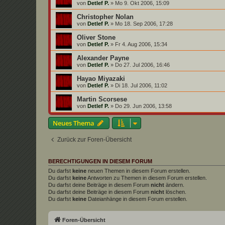
von
Detlef P.
»
Mo 9. Okt 2006, 15:09
Christopher Nolan
von
Detlef P.
»
Mo 18. Sep 2006, 17:28
Oliver Stone
von
Detlef P.
»
Fr 4. Aug 2006, 15:34
Alexander Payne
von
Detlef P.
»
Do 27. Jul 2006, 16:46
Hayao Miyazaki
von
Detlef P.
»
Di 18. Jul 2006, 11:02
Martin Scorsese
von
Detlef P.
»
Do 29. Jun 2006, 13:58
Neues Thema
Zurück zur Foren-Übersicht
BERECHTIGUNGEN IN DIESEM FORUM
Du darfst
keine
neuen Themen in diesem Forum erstellen.
Du darfst
keine
Antworten zu Themen in diesem Forum erstellen.
Du darfst deine Beiträge in diesem Forum
nicht
ändern.
Du darfst deine Beiträge in diesem Forum
nicht
löschen.
Du darfst
keine
Dateianhänge in diesem Forum erstellen.
Foren-Übersicht