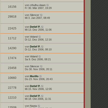
von
cthulhu-dawn
16156
Fr 30. Mär 2007, 19:29
von
Silencer
29818
Mi 3. Jan 2007, 08:49
von
Detlef P.
22425
Mi 13. Dez 2006, 11:06
von
Voland
11712
Di 12. Dez 2006, 12:16
von
Detlef P.
14290
Di 12. Dez 2006, 08:10
von
Voland
17474
Sa 9. Dez 2006, 08:21
von
Silencer
23458
Do 30. Nov 2006, 20:11
von
Murillo
10660
Do 23. Nov 2006, 20:43
von
Detlef P.
22778
Mi 15. Nov 2006, 12:05
von
Detlef P.
12210
Mi 18. Okt 2006, 11:31
von
Naota
13509