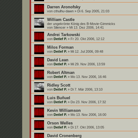
Darren Aronofsky
von
cthulhu-dawn
»
Di 6. Sep 2005, 21:03
William Castle
der ungekrönte König des B-Movie-Gimmicks
von
Silencer
»
Mi 13. Dez 2006, 14:41
Andrei Tarkowski
von
Detlef P.
»
Fr 20. Okt 2006, 12:12
Milos Forman
von
Detlef P.
»
Mi 12. Jul 2006, 09:48
David Lean
von
Detlef P.
»
Mi 29. Nov 2006, 13:59
Robert Altman
von
Detlef P.
»
Mo 13. Nov 2006, 16:46
Ridley Scott
von
Detlef P.
»
Di 7. Mär 2006, 13:10
Luis Buñuel
von
Detlef P.
»
Do 23. Nov 2006, 17:32
Kevin Williamson
von
Detlef P.
»
Mo 13. Nov 2006, 16:00
Orson Welles
von
Detlef P.
»
Di 17. Okt 2006, 13:05
David Cronenberg