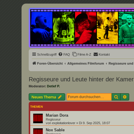
Underground Film Community
Die Underground Film Community ist ein deutschsprachiges Filmforum u
Schnellzugriff
FAQ
Filme A-Z
Kontakt
Foren-Übersicht
Allgemeines Filmforum
Regisseure und 
Regisseure und Leute hinter der Kame
Moderator:
Detlef P.
Suche
Erw
Neues Thema
THEMEN
Marian Dora
Regisseur
von
exploitationlover
»
Di 9. Sep 2025, 18:07
Nox Sable
Regisseur