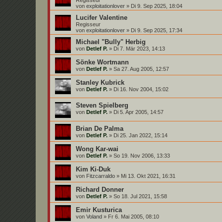
von
exploitationlover
»
Di 9. Sep 2025, 18:04
Lucifer Valentine
Regisseur
von
exploitationlover
»
Di 9. Sep 2025, 17:34
Michael "Bully" Herbig
von
Detlef P.
»
Di 7. Mär 2023, 14:13
Sönke Wortmann
von
Detlef P.
»
Sa 27. Aug 2005, 12:57
Stanley Kubrick
von
Detlef P.
»
Di 16. Nov 2004, 15:02
Steven Spielberg
von
Detlef P.
»
Di 5. Apr 2005, 14:57
Brian De Palma
von
Detlef P.
»
Di 25. Jan 2022, 15:14
Wong Kar-wai
von
Detlef P.
»
So 19. Nov 2006, 13:33
Kim Ki-Duk
von
Fitzcarraldo
»
Mi 13. Okt 2021, 16:31
Richard Donner
von
Detlef P.
»
So 18. Jul 2021, 15:58
Emir Kusturica
von
Voland
»
Fr 6. Mai 2005, 08:10