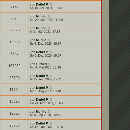
von
Detlef P.
6270
Sa 10. Apr 2021, 15:52
von
Murillo
6093
Mo 29. Mär 2021, 11:53
von
Murillo
52528
Mi 3. Mär 2021, 17:58
von
Murillo
18689
So 6. Dez 2020, 19:37
von
Detlef P.
6734
So 6. Dez 2020, 19:07
von
Luntaini
157259
Mo 4. Mai 2015, 12:16
von
Detlef P.
55790
Mi 22. Aug 2012, 17:31
von
Detlef P.
11094
Mo 1. Aug 2011, 18:18
von
Detlef P.
16285
Do 24. Mär 2011, 13:03
von
Murillo
12025
Mi 8. Sep 2010, 20:27
von
Detlef P.
23758
Sa 12. Dez 2009, 18:20