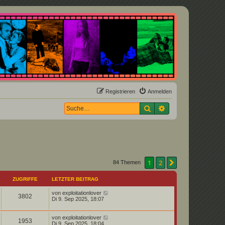
Registrieren
Anmelden
Suche
Erweiterte Suche
1
2
Nächste
84 Themen
ZUGRIFFE
LETZTER BEITRAG
von
exploitationlover
3802
Di 9. Sep 2025, 18:07
von
exploitationlover
1953
Di 9. Sep 2025, 18:04