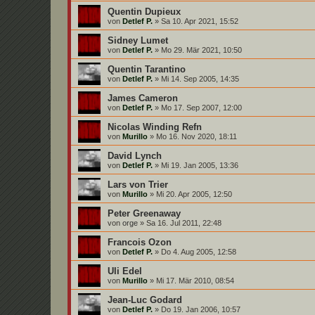
Quentin Dupieux
von
Detlef P.
»
Sa 10. Apr 2021, 15:52
Sidney Lumet
von
Detlef P.
»
Mo 29. Mär 2021, 10:50
Quentin Tarantino
von
Detlef P.
»
Mi 14. Sep 2005, 14:35
James Cameron
von
Detlef P.
»
Mo 17. Sep 2007, 12:00
Nicolas Winding Refn
von
Murillo
»
Mo 16. Nov 2020, 18:11
David Lynch
von
Detlef P.
»
Mi 19. Jan 2005, 13:36
Lars von Trier
von
Murillo
»
Mi 20. Apr 2005, 12:50
Peter Greenaway
von
orge
»
Sa 16. Jul 2011, 22:48
Francois Ozon
von
Detlef P.
»
Do 4. Aug 2005, 12:58
Uli Edel
von
Murillo
»
Mi 17. Mär 2010, 08:54
Jean-Luc Godard
von
Detlef P.
»
Do 19. Jan 2006, 10:57