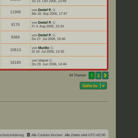
So 15. Okt 2006, 23:49
von
Detlef P.
11906
Mo 18. Sep 2006, 17:47
von
Detlef P.
9176
Fr 4. Aug 2006, 15:34
von
Detlef P.
9369
Do 27. Jul 2006, 16:46
von
Murillo
10613
Di 18. Jul 2006, 14:30
von
Voland
16185
Do 29. Jun 2006, 14:46
1
2
Nächste
84 Themen
Gehe zu
schutzerklärung
Alle Cookies löschen
Alle Zeiten sind
UTC+02:00