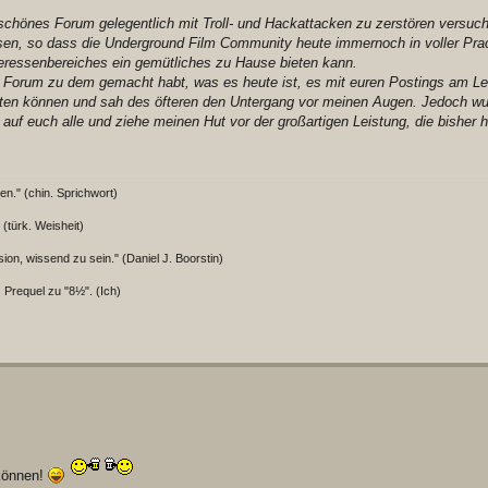
 schönes Forum gelegentlich mit Troll- und Hackattacken zu zerstören versuc
assen, so dass die Underground Film Community heute immernoch in voller Pra
teressenbereiches ein gemütliches zu Hause bieten kann.
das Forum zu dem gemacht habt, was es heute ist, es mit euren Postings am Le
alten können und sah des öfteren den Untergang vor meinen Augen. Jedoch wu
 auf euch alle und ziehe meinen Hut vor der großartigen Leistung, die bisher h
en." (chin. Sprichwort)
 (türk. Weisheit)
ion, wissend zu sein." (Daniel J. Boorstin)
 Prequel zu "8½". (Ich)
 können!