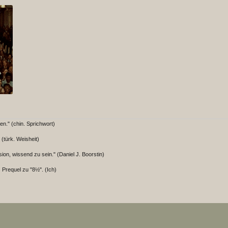
en." (chin. Sprichwort)
 (türk. Weisheit)
ion, wissend zu sein." (Daniel J. Boorstin)
 Prequel zu "8½". (Ich)