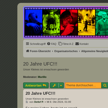
Underground Film Community
Die Underground Film Community ist ein deutschsprachiges Filmforum u
Schnellzugriff
FAQ
Filme A-Z
Kontakt
Foren-Übersicht
Organisatorisches
Allgemeine Neuigkei
20 Jahre UFC!!!
Unser Kleines ist erwachsen geworden
Moderator:
Murillo
Antworten
20 Jahre UFC!!!
Unser Kleines ist erwachsen geworden
B
von
Detlef P.
»
Mi 9. Okt 2024, 01:00
e
i