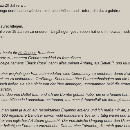
u 20 Jahre alt.
ange durchhalten würden... mit allen Höhen und Tiefen, die dazu gehören.
 zurechtlegen.
lo vor 19 Jahren zu unserem Einjährigen geschieben hat und ihn etwas modifi
als.
t heute ihr
20-jähriges
Bestehen.
rte zu unserem Geburtstagskind zu formulieren.
neipe namens "Black Rose" nahm alles seinen Anfang, als Detlef P. und Muril
 eher waghalsigen Plan schmiedeten, eine Community zu errichten, deren Zwec
eisen zu diskutieren. Großartige Kenntnisse über Forentechnologien und die L
och ließen sie sich nicht von der Idee abbringen, unternahmen bald die erst
strator.
iche Idee von Detlef kam und ich die Bombe gebaut habe, die er erfunden hat
t eine blühende Landschaft enstanden, mit einer Artenvielfalt die ihres gleich
 man dann ja auch ein respektables Ergebnis erziehlt und ich maße mir an, 
.
503
registrierte Benutzer davon wohl mindestens
5%
aktiv
tätig waren und s
rei von jeglicher Art Spam gebracht. Der vorbildliche Umgang unter den User
jedem beliebigen Forum zu vorzufinden. Das ist eine Tatsache, die mich ganz b