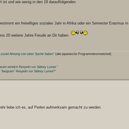
t ist und wie wenig in den 19 darauffolgenden.
bestimmt ein freiwilliges soziales Jahr in Afrika oder ein Semester Erasmus 
tens 20 weitere Jahre Freude an Dir haben.
e zuviel Ahnung von einer Sache haben"
(alte japanische Programmiererweisheit)
ngsam wirklich Respekt vor Sidney Lumet."
t "langsam" Respekt vor Sidney Lumet?"
mehr liebe ich es, auf Perlen aufmerksam gemacht zu werden.