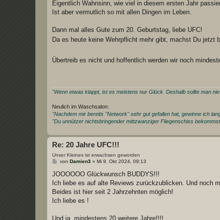
Eigentlich Wahnsinn, wie viel in diesem ersten Jahr passier
g
Ist aber vermutlich so mit allen Dingen im Leben.
Dann mal alles Gute zum 20. Geburtstag, liebe UFC!
Da es heute keine Wehrpflicht mehr gibt, machst Du jetzt 
Übertreib es nicht und hoffentlich werden wir noch mindes
"Wenn etwas klappt, ist es meistens nur Glück. Deshalb sollte man ni
Neulich im Waschsalon:
"Nachdem mir bereits "Network" sehr gut gefallen hat, gewinne ich la
"Du unnützer nichtsbringender mittzwanziger Fliegenschiss bekomms
Re: 20 Jahre UFC!!!
Unser Kleines ist erwachsen geworden
B
von
Damien3
»
Mi 9. Okt 2024, 09:13
e
i
JOOOOOO Glückwunsch BUDDYS!!!
t
Ich liebe es auf alte Reviews zurückzublicken. Und noch 
r
a
Beides ist hier seit 2 Jahrzehnten möglich!
g
Ich liebe es !
Und ja, mindestens 20 weitere Jahre!!!!