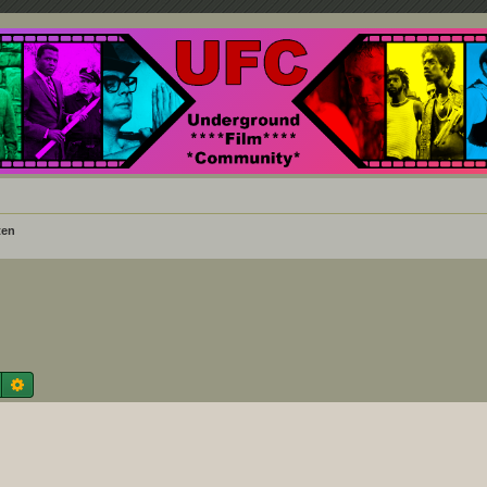
nd ein Paradies für Cineasten und Filmsüchtige jenseits des Mainstreams.
ten
Suche
Erweiterte Suche