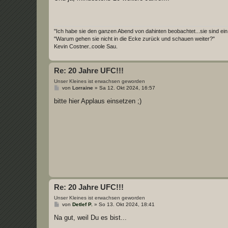
"Ich habe sie den ganzen Abend von dahinten beobachtet...sie sind ein
"Warum gehen sie nicht in die Ecke zurück und schauen weiter?"
Kevin Costner..coole Sau.
Re: 20 Jahre UFC!!!
Unser Kleines ist erwachsen geworden
B
von
Lorraine
»
Sa 12. Okt 2024, 16:57
e
i
bitte hier Applaus einsetzen ;)
t
r
a
g
Re: 20 Jahre UFC!!!
Unser Kleines ist erwachsen geworden
B
von
Detlef P.
»
So 13. Okt 2024, 18:41
e
i
Na gut, weil Du es bist...
t