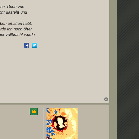
hen. Doch von
cht dasteht und
ben erhalten habt.
rde ich noch öfter
ier vollbracht wurde.
N
a
c
h
o
b
e
n