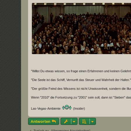
r
a
g
"Willst Du etwas wissen, so frage einen Erfahrenen und keinen Gelehrt
"Die Seele ist das Schiff, Vernunft das Steuer und Wahrheit der Hafen."
"Der größte Feind des Wissens ist nicht Unwissenheit, sondern die Illus
Wenn "2010" die Fortsetzung zu "2001" sein soll, dann ist "Sieben" das
Las-Vegas-Ambiente
(Insider)
Antworten