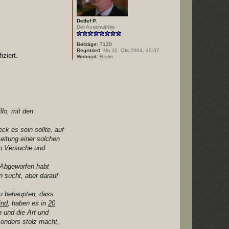
Detlef P.
Der Auserwählte
Beiträge:
7120
Registriert:
Mo 11. Okt 2004, 10:37
ziert.
Wohnort:
Berlin
lo, mit den
k es sein sollte, auf
eitung einer solchen
en Versuche und
. Abgeworfen habt
en sucht, aber darauf
zu behaupten, dass
ind
, haben es in
20
n und die Art und
esonders stolz macht,