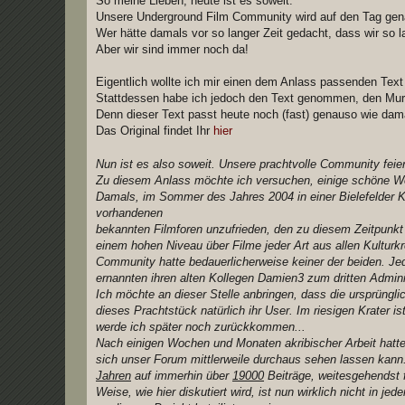
So meine Lieben, heute ist es soweit.
t
Unsere Underground Film Community wird auf den Tag gena
r
a
Wer hätte damals vor so langer Zeit gedacht, dass wir so l
g
Aber wir sind immer noch da!
Eigentlich wollte ich mir einen dem Anlass passenden Text
Stattdessen habe ich jedoch den Text genommen, den Muril
Denn dieser Text passt heute noch (fast) genauso wie dam
Das Original findet Ihr
hier
Nun ist es also soweit. Unsere prachtvolle Community feier
Zu diesem Anlass möchte ich versuchen, einige schöne Wo
Damals, im Sommer des Jahres 2004 in einer Bielefelder K
vorhandenen
bekannten Filmforen unzufrieden, den zu diesem Zeitpunkt
einem hohen Niveau über Filme jeder Art aus allen Kulturkr
Community hatte bedauerlicherweise keiner der beiden. Jed
ernannten ihren alten Kollegen Damien3 zum dritten Admini
Ich möchte an dieser Stelle anbringen, dass die ursprüngl
dieses Prachtstück natürlich ihr User. Im riesigen Krater is
werde ich später noch zurückkommen...
Nach einigen Wochen und Monaten akribischer Arbeit hatte
sich unser Forum mittlerweile durchaus sehen lassen kann
Jahren
auf immerhin über
19000
Beiträge, weitesgehendst f
Weise, wie hier diskutiert wird, ist nun wirklich nicht in 