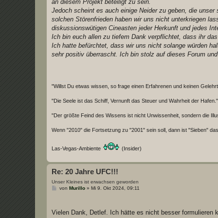
an diesem Projekt beteiligt zu sein.
Jedoch scheint es auch einige Neider zu geben, die unser
solchen Störenfrieden haben wir uns nicht unterkriegen l
diskussionswütigen Cineasten jeder Herkunft und jedes In
Ich bin euch allen zu tiefem Dank verpflichtet, dass ihr 
Ich hatte befürchtet, dass wir uns nicht solange würden h
sehr positiv überrascht. Ich bin stolz auf dieses Forum und
"Willst Du etwas wissen, so frage einen Erfahrenen und keinen Gelehrt
"Die Seele ist das Schiff, Vernunft das Steuer und Wahrheit der Hafen."
"Der größte Feind des Wissens ist nicht Unwissenheit, sondern die Illus
Wenn "2010" die Fortsetzung zu "2001" sein soll, dann ist "Sieben" das
Las-Vegas-Ambiente
(Insider)
Re: 20 Jahre UFC!!!
Unser Kleines ist erwachsen geworden
B
von
Murillo
»
Mi 9. Okt 2024, 09:11
e
i
t
r
Vielen Dank, Detlef. Ich hätte es nicht besser formulieren
a