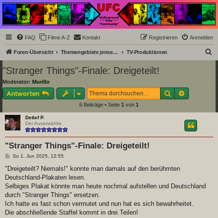
Underground Film
Community
Die Underground Film Community ist ein deutschsprachiges Filmforum und ein Paradies
FAQ
Filme A-Z
Kontakt
Registrieren
Anmelden
für Cineasten und Filmsüchtige jenseits des Mainstreams.
S
Foren-Übersicht
Themengebiete jenseits der Filmkunst
TV-Produktionen
u
"Stranger Things"-Finale: Dreigeteilt!
c
Moderator:
Murillo
h
Suche
Erweiterte
Antworten
e
6 Beiträge • Seite
1
von
1
Detlef P.
Der Auserwählte
"Stranger Things"-Finale: Dreigeteilt!
B
So 1. Jun 2025, 12:55
e
i
"Dreigeteilt? Niemals!" konnte man damals auf den berühmten
t
Deutschland-Plakaten lesen.
r
a
Selbiges Plakat könnte man heute nochmal aufstellen und Deutschland
g
durch "Stranger Things" ersetzen.
Ich hatte es fast schon vermutet und nun hat es sich bewahrheitet.
Die abschließende Staffel kommt in drei Teilen!