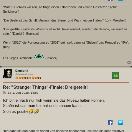
"Willst Du etwas wissen, so frage einen Erfahrenen und keinen Gelehrten." (chin.
Sprichwort)
"Die Seele ist das Schiff, Vernunft das Steuer und Wahrheit der Hafen." (türk. Weisheit)
"Der größte Feind des Wissens ist nicht Unwissenheit, sondern die Illusion, wissend zu
sein." (Daniel J. Boorstin)
Wenn "2010" die Fortsetzung zu "2001" sein soll, dann ist "Sieben" das Prequel zu "8½".
(Ich)
Las-Vegas-Ambiente
(Insider)
Damien3
Administrator
Re: "Stranger Things"-Finale: Dreigeteilt!
B
So 1. Jun 2025, 18:57
e
i
Ich bin einfach nur froh wenn sie das Niveau halten können.
t
Schön ist das man frei hat und schauen kann.
r
a
Sieh es positiv
g
"Ich habe sie den ganzen Abend von dahinten beobachtet...sie sind ein sehr attrativer