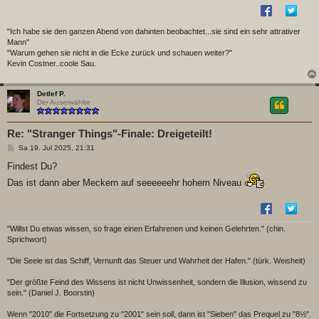
g
"Ich habe sie den ganzen Abend von dahinten beobachtet...sie sind ein sehr attrativer
Mann"
"Warum gehen sie nicht in die Ecke zurück und schauen weiter?"
Kevin Costner..coole Sau.
Detlef P.
Der Auserwählte
Re: "Stranger Things"-Finale: Dreigeteilt!
B
Sa 19. Jul 2025, 21:31
e
i
Findest Du?
t
Das ist dann aber Meckern auf seeeeeehr hohem Niveau
r
a
g
"Willst Du etwas wissen, so frage einen Erfahrenen und keinen Gelehrten." (chin.
Sprichwort)
"Die Seele ist das Schiff, Vernunft das Steuer und Wahrheit der Hafen." (türk. Weisheit)
"Der größte Feind des Wissens ist nicht Unwissenheit, sondern die Illusion, wissend zu
sein." (Daniel J. Boorstin)
Wenn "2010" die Fortsetzung zu "2001" sein soll, dann ist "Sieben" das Prequel zu "8½".