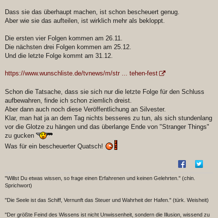
Dass sie das überhaupt machen, ist schon bescheuert genug.
Aber wie sie das aufteilen, ist wirklich mehr als bekloppt.
Die ersten vier Folgen kommen am 26.11.
Die nächsten drei Folgen kommen am 25.12.
Und die letzte Folge kommt am 31.12.
https://www.wunschliste.de/tvnews/m/str ... tehen-fest
Schon die Tatsache, dass sie sich nur die letzte Folge für den Schluss
aufbewahren, finde ich schon ziemlich dreist.
Aber dann auch noch diese Veröffentlichung an Silvester.
Klar, man hat ja an dem Tag nichts besseres zu tun, als sich stundenlang
vor die Glotze zu hängen und das überlange Ende von "Stranger Things"
zu gucken
Was für ein bescheuerter Quatsch!
"Willst Du etwas wissen, so frage einen Erfahrenen und keinen Gelehrten." (chin.
Sprichwort)
"Die Seele ist das Schiff, Vernunft das Steuer und Wahrheit der Hafen." (türk. Weisheit)
"Der größte Feind des Wissens ist nicht Unwissenheit, sondern die Illusion, wissend zu