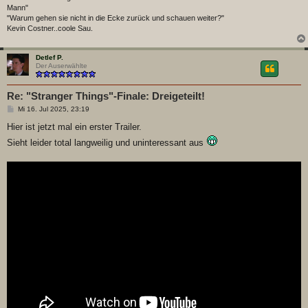
Mann"
"Warum gehen sie nicht in die Ecke zurück und schauen weiter?"
Kevin Costner..coole Sau.
Detlef P.
Der Auserwählte
Re: "Stranger Things"-Finale: Dreigeteilt!
B
Mi 16. Jul 2025, 23:19
e
i
Hier ist jetzt mal ein erster Trailer.
t
Sieht leider total langweilig und uninteressant aus
r
a
g