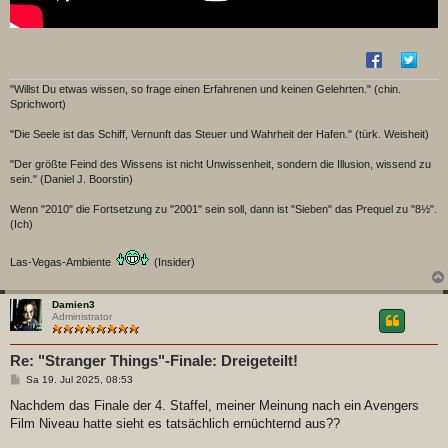
"Willst Du etwas wissen, so frage einen Erfahrenen und keinen Gelehrten." (chin.
Sprichwort)
"Die Seele ist das Schiff, Vernunft das Steuer und Wahrheit der Hafen." (türk. Weisheit)
"Der größte Feind des Wissens ist nicht Unwissenheit, sondern die Illusion, wissend zu
sein." (Daniel J. Boorstin)
Wenn "2010" die Fortsetzung zu "2001" sein soll, dann ist "Sieben" das Prequel zu "8½".
(Ich)
Las-Vegas-Ambiente
(Insider)
Damien3
Administrator
Re: "Stranger Things"-Finale: Dreigeteilt!
B
Sa 19. Jul 2025, 08:53
e
i
Nachdem das Finale der 4. Staffel, meiner Meinung nach ein Avengers
t
Film Niveau hatte sieht es tatsächlich ernüchternd aus??
r
a