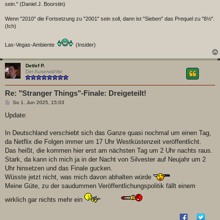
sein." (Daniel J. Boorstin)
Wenn "2010" die Fortsetzung zu "2001" sein soll, dann ist "Sieben" das Prequel zu "8½".
(Ich)
Las-Vegas-Ambiente
(Insider)
Detlef P.
Der Auserwählte
Re: "Stranger Things"-Finale: Dreigeteilt!
B
So 1. Jun 2025, 15:03
e
i
Update:
t
r
a
In Deutschland verschiebt sich das Ganze quasi nochmal um einen Tag,
g
da Netflix die Folgen immer um 17 Uhr Westküstenzeit veröffentlicht.
Das heißt, die kommen hier erst am nächsten Tag um 2 Uhr nachts raus.
Stark, da kann ich mich ja in der Nacht von Silvester auf Neujahr um 2
Uhr hinsetzen und das Finale gucken.
Wüsste jetzt nicht, was mich davon abhalten würde
Meine Güte, zu der saudummen Veröffentlichungspolitik fällt einem
wirklich gar nichts mehr ein