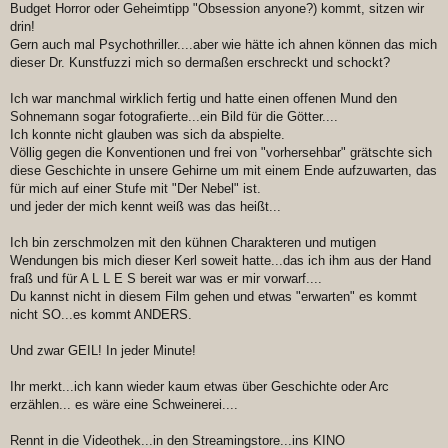
Budget Horror oder Geheimtipp "Obsession anyone?) kommt, sitzen wir
drin!
Gern auch mal Psychothriller....aber wie hätte ich ahnen können das mich
dieser Dr. Kunstfuzzi mich so dermaßen erschreckt und schockt?
Ich war manchmal wirklich fertig und hatte einen offenen Mund den
Sohnemann sogar fotografierte...ein Bild für die Götter....
Ich konnte nicht glauben was sich da abspielte.
Völlig gegen die Konventionen und frei von "vorhersehbar" grätschte sich
diese Geschichte in unsere Gehirne um mit einem Ende aufzuwarten, das
für mich auf einer Stufe mit "Der Nebel" ist.
und jeder der mich kennt weiß was das heißt...
Ich bin zerschmolzen mit den kühnen Charakteren und mutigen
Wendungen bis mich dieser Kerl soweit hatte...das ich ihm aus der Hand
fraß und für A L L E S bereit war was er mir vorwarf....
Du kannst nicht in diesem Film gehen und etwas "erwarten" es kommt
nicht SO...es kommt ANDERS.
Und zwar GEIL! In jeder Minute!
Ihr merkt...ich kann wieder kaum etwas über Geschichte oder Arc
erzählen... es wäre eine Schweinerei....
Rennt in die Videothek...in den Streamingstore...ins KINO