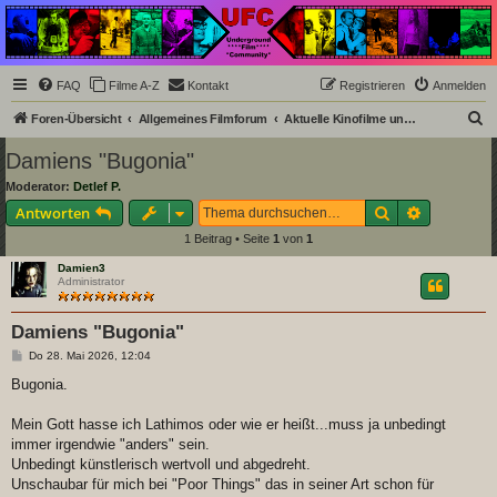
Underground Film
Community
Die Underground Film Community ist ein deutschsprachiges Filmforum und ein Paradies
FAQ
Filme A-Z
Kontakt
Registrieren
Anmelden
für Cineasten und Filmsüchtige jenseits des Mainstreams.
S
Foren-Übersicht
Allgemeines Filmforum
Aktuelle Kinofilme und Streaming-Neuerscheinungen
u
Damiens "Bugonia"
c
Moderator:
Detlef P.
h
Suche
Erweiterte
Antworten
e
1 Beitrag • Seite
1
von
1
Damien3
Administrator
Damiens "Bugonia"
B
Do 28. Mai 2026, 12:04
e
i
Bugonia.
t
r
a
Mein Gott hasse ich Lathimos oder wie er heißt...muss ja unbedingt
g
immer irgendwie "anders" sein.
Unbedingt künstlerisch wertvoll und abgedreht.
Unschaubar für mich bei "Poor Things" das in seiner Art schon für